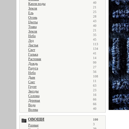
40
Капли воды
21
Земля
25
Ель
28
Огонь
43
Цветы
40
Трава
21
Земля
35
Небо
45
Лед
113
Листья
134
Свет
41
Галька
14
Растения
99
Дождь
27
Радуга
56
Небо
108
Дым
11
Снег
63
Грунт
23
Звезды
16
Солома
66
Деревья
66
Вода
40
Волны
ОВОЩИ
100
3
Разные
39