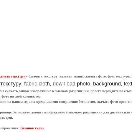
ачать текстуру
»
Скачать текстуру: вязаная ткань, скачать фото, фон, текстура, 
текстуру: fabric cloth, download photo, background, text
обы
скачать
данное
изображение в высоком разрешении
, просто перейдите по сс
я
фото
на свой компьютер.
ения
на нашем сервисе представленя совершенно
бесплатно
,
скачать фото
просто 
транице Вы можете скачать изображение в высоком разрешении для дизайна или 
ать фон
.
зображения:
Вязаная ткань