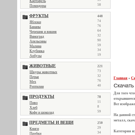
Картофель
58
Помидоры
ФРУКТЫ
448
74
Яблоки
76
Бананы
64
Черешня и вишня
32
Виноград
90
Апельсины
59
Малина
34
Клубника
19
Арбузы
ЖИВОТНЫЕ
221
73
Шкуры животных
32
Перья
Главная
»
Ск
76
Мех
Скачать 
40
Рептилии
Для того чт
ПРОДУКТЫ
78
открывшеес
11
Пиво
Все
изображ
8
Хлеб
59
Кофе и шоколад
На данной с
металл, скач
ПРЕДМЕТЫ И ВЕЩИ
250
29
Книги
Категория и
34
Пробки