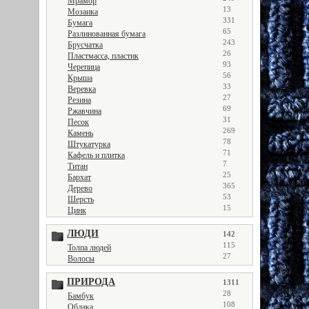
Мрамор
13
Мозаика
331
Бумага
65
Разлинованная бумага
243
Брусчатка
26
Пластмасса, пластик
93
Черепица
56
Крыша
33
Веревка
27
Резина
69
Ржавчина
31
Песок
269
Камень
78
Штукатурка
71
Кафель и плитка
7
Титан
25
Бархат
365
Дерево
53
Шерсть
15
Цинк
ЛЮДИ
142
115
Толпа людей
27
Волосы
ПРИРОДА
1311
28
Бамбук
108
Облака