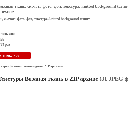
вязаная ткань, скачать фото, фон, текстура, knitted background textur
 texture
ь, скачать фото, фон, текстура, knitted background texture
G
 2000x2000
 kb
58 раз
стуры Вязаная ткань одним ZIP архивом:
Текстуры Вязаная ткань в ZIP архиве
(31 JPEG ф