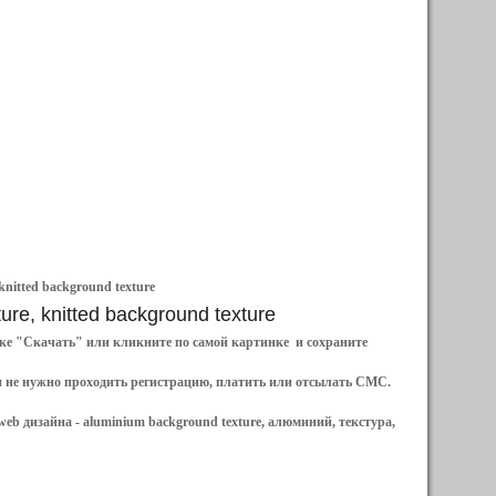
knitted background texture
ure, knitted background texture
ылке "Скачать" или кликните по самой картинке и сохраните
и не нужно проходить регистрацию, платить или отсылать СМС.
web дизайна -
aluminium background texture, алюминий, текстура,