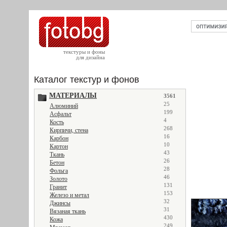
текстуры и фоны
для дизайна
Каталог текстур и фонов
МАТЕРИАЛЫ
3561
25
Алюминий
199
Асфальт
4
Кость
268
Кирпичи, стена
16
Карбон
10
Картон
43
Ткань
26
Бетон
28
Фольга
46
Золото
131
Гранит
153
Железо и метал
32
Джинсы
31
Вязаная ткань
430
Кожа
249