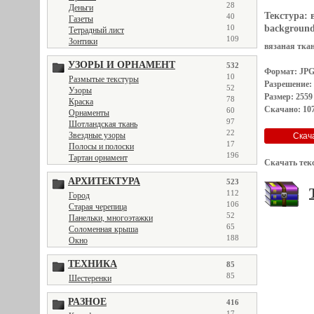
28
Деньги
Текстура:
40
Газеты
10
background
Тетрадный лист
109
Зонтики
вязаная ткан
УЗОРЫ И ОРНАМЕНТ
532
Формат: JP
10
Размытые текстуры
Разрешение:
52
Узоры
Размер: 2559
78
Краска
Скачано: 107
60
Орнаменты
97
Шотландская ткань
22
Звездные узоры
17
Полосы и полоски
196
Тартан орнамент
Скачать тек
АРХИТЕКТУРА
523
112
Город
106
Старая черепица
52
Панельки, многоэтажки
65
Соломенная крыша
188
Окно
ТЕХНИКА
85
85
Шестеренки
РАЗНОЕ
416
17