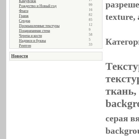
Камуфляж
разреше
99
Рождество и Новый год
16
Флаги
texture
82
Гранж
85
Сердца
12
Промышленные текстуры
9
Поцарапанная стена
58
Черепа и кости
Категор
5
Надписи и буквы
33
Рентген
Новости
Тексту
текстур
ткань,
backgr
серая вя
backgro