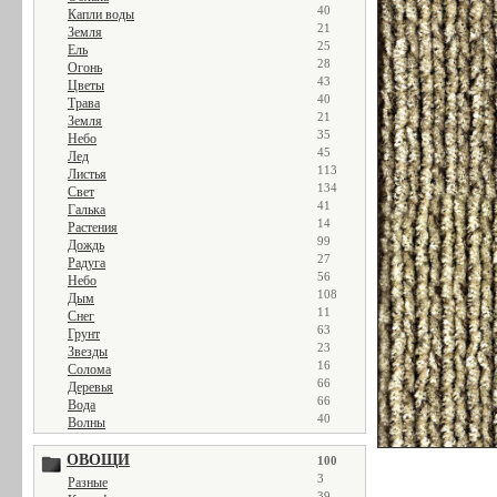
40
Капли воды
21
Земля
25
Ель
28
Огонь
43
Цветы
40
Трава
21
Земля
35
Небо
45
Лед
113
Листья
134
Свет
41
Галька
14
Растения
99
Дождь
27
Радуга
56
Небо
108
Дым
11
Снег
63
Грунт
23
Звезды
16
Солома
66
Деревья
66
Вода
40
Волны
ОВОЩИ
100
3
Разные
39