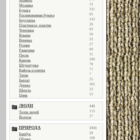
Мрамор
13
Мозаика
331
Бумага
65
Разлинованная бумага
243
Брусчатка
26
Пластмасса, пластик
93
Черепица
56
Крыша
33
Веревка
27
Резина
69
Ржавчина
31
Песок
269
Камень
78
Штукатурка
71
Кафель и плитка
7
Титан
25
Бархат
365
Дерево
53
Шерсть
15
Цинк
ЛЮДИ
142
115
Толпа людей
27
Волосы
ПРИРОДА
1311
28
Бамбук
108
Облака