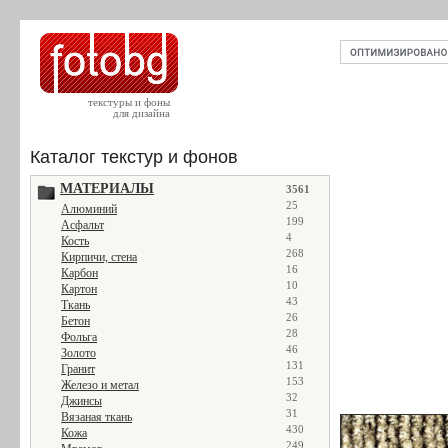
текстуры и фоны
для дизайна
Каталог текстур и фонов
МАТЕРИАЛЫ
3561
25
Алюминий
199
Асфальт
4
Кость
268
Кирпичи, стена
16
Карбон
10
Картон
43
Ткань
26
Бетон
28
Фольга
46
Золото
131
Гранит
153
Железо и метал
32
Джинсы
31
Вязаная ткань
430
Кожа
249