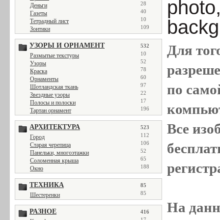
photo,
28
Деньги
40
Газеты
10
backg
Тетрадный лист
109
Зонтики
УЗОРЫ И ОРНАМЕНТ
Для тог
532
10
Размытые текстуры
52
Узоры
разреш
78
Краска
60
Орнаменты
по само
97
Шотландская ткань
22
Звездные узоры
17
Полосы и полоски
компью
196
Тартан орнамент
Все
изо
АРХИТЕКТУРА
523
112
Город
106
бесплат
Старая черепица
52
Панельки, многоэтажки
65
Соломенная крыша
регистр
188
Окно
ТЕХНИКА
85
85
Шестеренки
На данн
РАЗНОЕ
416
17