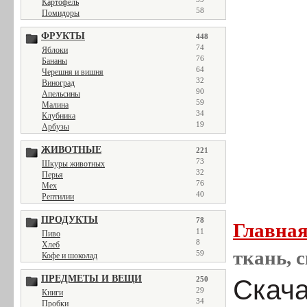
Картофель
58
Помидоры
ФРУКТЫ
448
74
Яблоки
76
Бананы
64
Черешня и вишня
32
Виноград
90
Апельсины
59
Малина
34
Клубника
19
Арбузы
ЖИВОТНЫЕ
221
73
Шкуры животных
32
Перья
76
Мех
40
Рептилии
ПРОДУКТЫ
78
Главна
11
Пиво
8
Хлеб
ткань, с
59
Кофе и шоколад
ПРЕДМЕТЫ И ВЕЩИ
250
Скача
29
Книги
34
Пробки