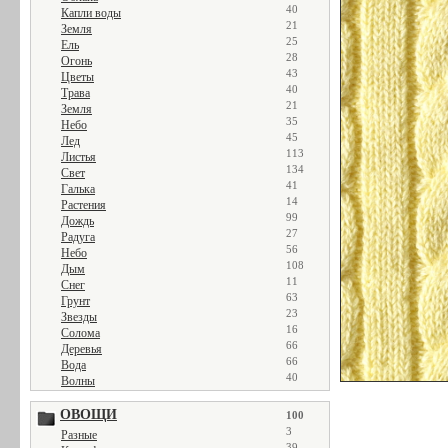
40
Капли воды
21
Земля
25
Ель
28
Огонь
43
Цветы
40
Трава
21
Земля
35
Небо
45
Лед
113
Листья
134
Свет
41
Галька
14
Растения
99
Дождь
27
Радуга
56
Небо
108
Дым
11
Снег
63
Грунт
23
Звезды
16
Солома
66
Деревья
66
Вода
40
Волны
ОВОЩИ
100
3
Разные
39