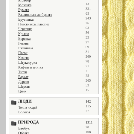
Мрамор
13
Мозаика
331
Бумага
65
Разлинованная бумага
243
Брусчатка
26
Пластмасса, пластик
93
Черепица
56
Крыша
33
Веревка
27
Резина
69
Ржавчина
31
Песок
269
Камень
78
Штукатурка
71
Кафель и плитка
7
Титан
25
Бархат
365
Дерево
53
Шерсть
15
Цинк
ЛЮДИ
142
115
Толпа людей
27
Волосы
ПРИРОДА
1311
28
Бамбук
108
Облака