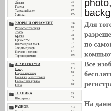
photo,
28
Деньги
40
Газеты
backg
10
Тетрадный лист
109
Зонтики
Для тог
УЗОРЫ И ОРНАМЕНТ
532
10
Размытые текстуры
52
Узоры
разреш
78
Краска
60
Орнаменты
по само
97
Шотландская ткань
22
Звездные узоры
17
Полосы и полоски
компью
196
Тартан орнамент
Все
изо
АРХИТЕКТУРА
523
112
Город
бесплат
106
Старая черепица
52
Панельки, многоэтажки
65
Соломенная крыша
регистр
188
Окно
ТЕХНИКА
85
85
Шестеренки
На данн
РАЗНОЕ
416
17