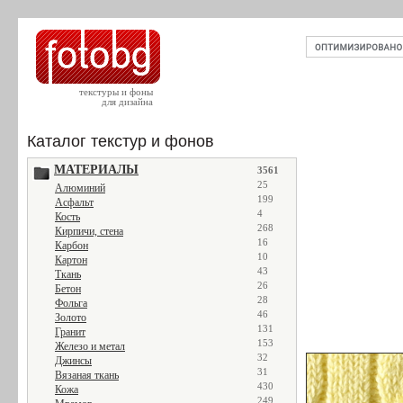
текстуры и фоны
для дизайна
Каталог текстур и фонов
МАТЕРИАЛЫ
3561
25
Алюминий
199
Асфальт
4
Кость
268
Кирпичи, стена
16
Карбон
10
Картон
43
Ткань
26
Бетон
28
Фольга
46
Золото
131
Гранит
153
Железо и метал
32
Джинсы
31
Вязаная ткань
430
Кожа
249