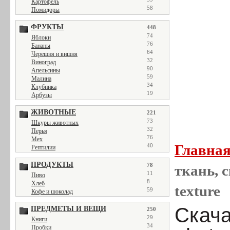
Картофель
58
Помидоры
ФРУКТЫ
448
74
Яблоки
76
Бананы
64
Черешня и вишня
32
Виноград
90
Апельсины
59
Малина
34
Клубника
19
Арбузы
ЖИВОТНЫЕ
221
73
Шкуры животных
32
Перья
76
Мех
Главна
40
Рептилии
ПРОДУКТЫ
78
ткань, с
11
Пиво
8
Хлеб
texture
59
Кофе и шоколад
Скача
ПРЕДМЕТЫ И ВЕЩИ
250
29
Книги
34
Пробки