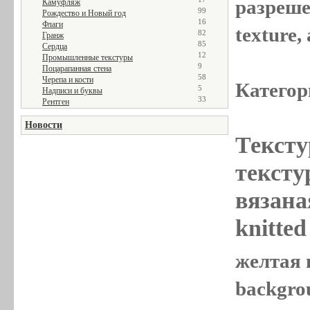
разреше
Камуфляж
99
Рождество и Новый год
16
Флаги
texture
82
Гранж
85
Сердца
12
Промышленные текстуры
9
Поцарапанная стена
58
Черепа и кости
Категор
5
Надписи и буквы
33
Рентген
Новости
Тексту
текстур
вязана
knitted
желтая в
backgro