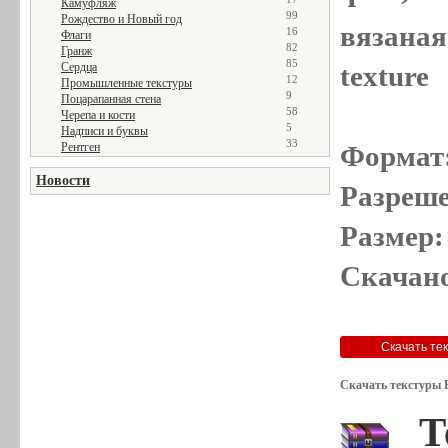
Камуфляж
99
Рождество и Новый год
вязаная 
16
Флаги
82
Гранж
85
Сердца
texture
12
Промышленные текстуры
9
Поцарапанная стена
58
Черепа и кости
5
Надписи и буквы
33
Рентген
Формат
Новости
Разреше
Размер:
Скачано
Скачать текстуры 
Т