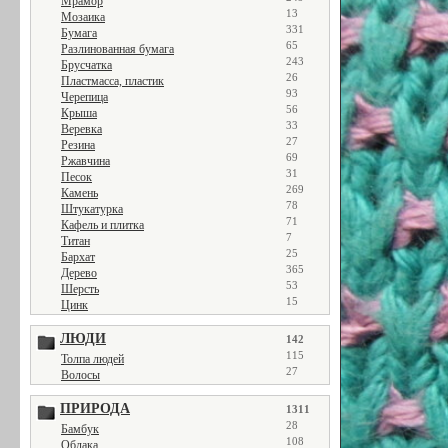
Мрамор
13
Мозаика
331
Бумага
65
Разлинованная бумага
243
Брусчатка
26
Пластмасса, пластик
93
Черепица
56
Крыша
33
Веревка
27
Резина
69
Ржавчина
31
Песок
269
Камень
78
Штукатурка
71
Кафель и плитка
7
Титан
25
Бархат
365
Дерево
53
Шерсть
15
Цинк
ЛЮДИ
142
115
Толпа людей
27
Волосы
ПРИРОДА
1311
28
Бамбук
108
Облака