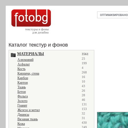
текстуры и фоны
для дизайна
Каталог текстур и фонов
МАТЕРИАЛЫ
3561
25
Алюминий
199
Асфальт
4
Кость
268
Кирпичи, стена
16
Карбон
10
Картон
43
Ткань
26
Бетон
28
Фольга
46
Золото
131
Гранит
153
Железо и метал
32
Джинсы
31
Вязаная ткань
430
Кожа
249