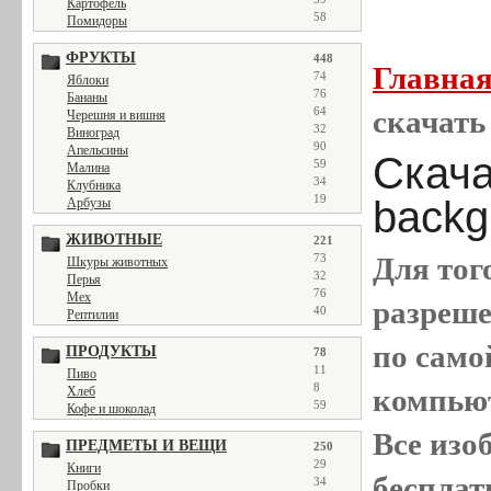
Картофель
58
Помидоры
ФРУКТЫ
448
Главна
74
Яблоки
76
Бананы
64
скачать 
Черешня и вишня
32
Виноград
90
Апельсины
Скача
59
Малина
34
Клубника
19
backgr
Арбузы
ЖИВОТНЫЕ
221
73
Для тог
Шкуры животных
32
Перья
76
Мех
разреш
40
Рептилии
по само
ПРОДУКТЫ
78
11
Пиво
8
компью
Хлеб
59
Кофе и шоколад
Все
изо
ПРЕДМЕТЫ И ВЕЩИ
250
29
Книги
бесплат
34
Пробки