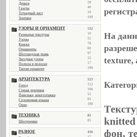
28
Деньги
40
Газеты
регистр
10
Тетрадный лист
109
Зонтики
УЗОРЫ И ОРНАМЕНТ
532
На данн
10
Размытые текстуры
52
Узоры
78
Краска
разреше
60
Орнаменты
97
Шотландская ткань
texture
22
Звездные узоры
17
Полосы и полоски
196
Тартан орнамент
АРХИТЕКТУРА
523
Категор
112
Город
106
Старая черепица
52
Панельки, многоэтажки
65
Соломенная крыша
188
Окно
Тексту
ТЕХНИКА
85
knitted
85
Шестеренки
фон, те
РАЗНОЕ
416
17