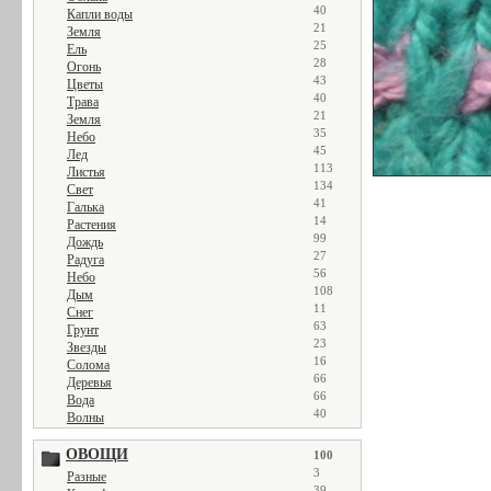
40
Капли воды
21
Земля
25
Ель
28
Огонь
43
Цветы
40
Трава
21
Земля
35
Небо
45
Лед
113
Листья
134
Свет
41
Галька
14
Растения
99
Дождь
27
Радуга
56
Небо
108
Дым
11
Снег
63
Грунт
23
Звезды
16
Солома
66
Деревья
66
Вода
40
Волны
ОВОЩИ
100
3
Разные
39