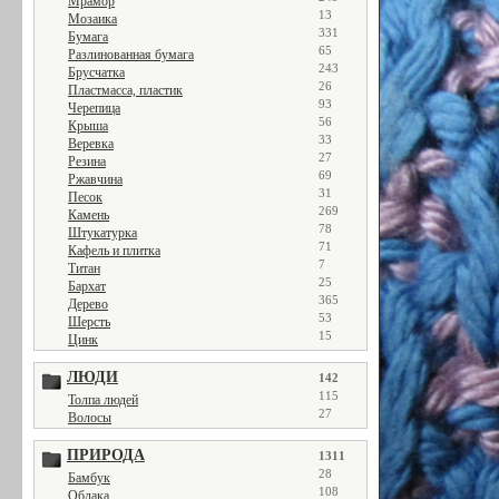
Мрамор
13
Мозаика
331
Бумага
65
Разлинованная бумага
243
Брусчатка
26
Пластмасса, пластик
93
Черепица
56
Крыша
33
Веревка
27
Резина
69
Ржавчина
31
Песок
269
Камень
78
Штукатурка
71
Кафель и плитка
7
Титан
25
Бархат
365
Дерево
53
Шерсть
15
Цинк
ЛЮДИ
142
115
Толпа людей
27
Волосы
ПРИРОДА
1311
28
Бамбук
108
Облака