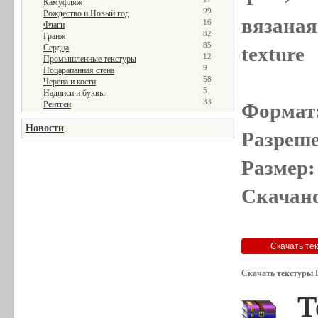
Камуфляж
99
Рождество и Новый год
вязаная 
16
Флаги
82
Гранж
85
Сердца
texture
12
Промышленные текстуры
9
Поцарапанная стена
58
Черепа и кости
5
Надписи и буквы
33
Рентген
Формат
Новости
Разреше
Размер:
Скачано
Скачать текстуры 
Т