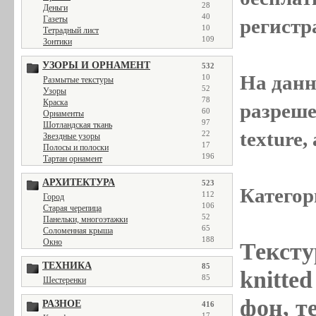
28
Деньги
40
Газеты
регистр
10
Тетрадный лист
109
Зонтики
УЗОРЫ И ОРНАМЕНТ
532
На данн
10
Размытые текстуры
52
Узоры
78
Краска
разреше
60
Орнаменты
97
Шотландская ткань
texture
22
Звездные узоры
17
Полосы и полоски
196
Тартан орнамент
АРХИТЕКТУРА
523
Категор
112
Город
106
Старая черепица
52
Панельки, многоэтажки
65
Соломенная крыша
188
Окно
Тексту
ТЕХНИКА
85
knitted
85
Шестеренки
фон, те
РАЗНОЕ
416
17