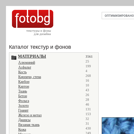
текстуры и фоны
для дизайна
Каталог текстур и фонов
МАТЕРИАЛЫ
3561
25
Алюминий
199
Асфальт
4
Кость
268
Кирпичи, стена
16
Карбон
10
Картон
43
Ткань
26
Бетон
28
Фольга
46
Золото
131
Гранит
153
Железо и метал
32
Джинсы
31
Вязаная ткань
430
Кожа
249