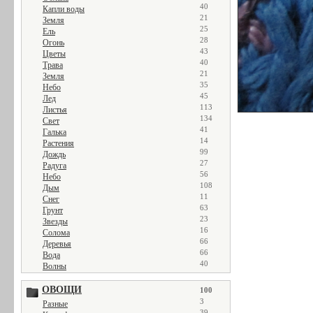
40
Капли воды
21
Земля
25
Ель
28
Огонь
43
Цветы
40
Трава
21
Земля
35
Небо
45
Лед
113
Листья
134
Свет
41
Галька
14
Растения
99
Дождь
27
Радуга
56
Небо
108
Дым
11
Снег
63
Грунт
23
Звезды
16
Солома
66
Деревья
66
Вода
40
Волны
ОВОЩИ
100
3
Разные
39