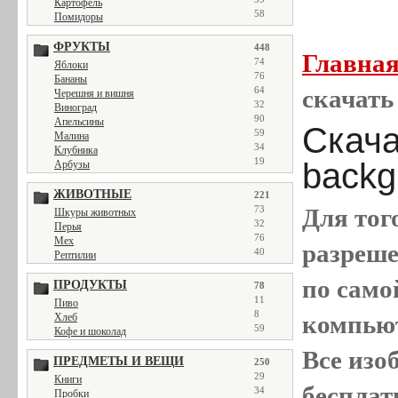
Картофель
58
Помидоры
ФРУКТЫ
448
Главна
74
Яблоки
76
Бананы
64
скачать 
Черешня и вишня
32
Виноград
90
Апельсины
Скача
59
Малина
34
Клубника
19
backgr
Арбузы
ЖИВОТНЫЕ
221
73
Для тог
Шкуры животных
32
Перья
76
Мех
разреш
40
Рептилии
по само
ПРОДУКТЫ
78
11
Пиво
8
компью
Хлеб
59
Кофе и шоколад
Все
изо
ПРЕДМЕТЫ И ВЕЩИ
250
29
Книги
бесплат
34
Пробки