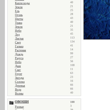
40
Капли воды
21
Земля
25
Ель
28
Огонь
43
Цветы
40
Трава
21
Земля
35
Небо
45
Лед
113
Листья
134
Свет
41
Галька
14
Растения
99
Дождь
27
Радуга
56
Небо
108
Дым
11
Снег
63
Грунт
23
Звезды
16
Солома
66
Деревья
66
Вода
40
Волны
ОВОЩИ
100
3
Разные
39