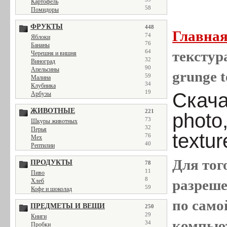
Картофель
58
Помидоры
ФРУКТЫ
448
Главна
74
Яблоки
76
Бананы
64
текстура
Черешня и вишня
32
Виноград
90
Апельсины
grunge t
59
Малина
34
Клубника
19
Скача
Арбузы
ЖИВОТНЫЕ
221
photo
73
Шкуры животных
32
Перья
textur
76
Мех
40
Рептилии
Для тог
ПРОДУКТЫ
78
11
Пиво
8
разреш
Хлеб
59
Кофе и шоколад
по само
ПРЕДМЕТЫ И ВЕЩИ
250
29
Книги
компью
34
Пробки