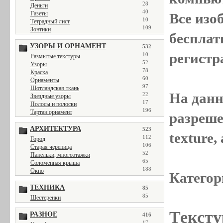
28
Деньги
40
Газеты
Все
изо
10
Тетрадный лист
109
Зонтики
бесплат
УЗОРЫ И ОРНАМЕНТ
532
регистр
10
Размытые текстуры
52
Узоры
78
Краска
60
Орнаменты
97
Шотландская ткань
На данн
22
Звездные узоры
17
Полосы и полоски
196
Тартан орнамент
разреше
АРХИТЕКТУРА
523
texture
112
Город
106
Старая черепица
52
Панельки, многоэтажки
65
Соломенная крыша
188
Окно
Категор
ТЕХНИКА
85
85
Шестеренки
Тексту
РАЗНОЕ
416
17