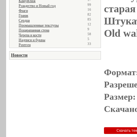
Камуфляж
99
старая 
Рождество и Новый год
16
Флаги
82
Гранж
Штукат
85
Сердца
12
Промышленные текстуры
9
Old wal
Поцарапанная стена
58
Черепа и кости
5
Надписи и буквы
33
Рентген
Новости
Формат
Разреше
Размер:
Скачано