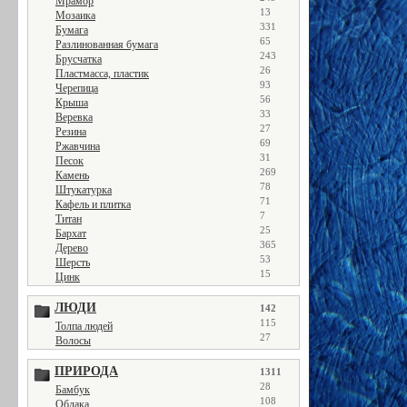
Мрамор
13
Мозаика
331
Бумага
65
Разлинованная бумага
243
Брусчатка
26
Пластмасса, пластик
93
Черепица
56
Крыша
33
Веревка
27
Резина
69
Ржавчина
31
Песок
269
Камень
78
Штукатурка
71
Кафель и плитка
7
Титан
25
Бархат
365
Дерево
53
Шерсть
15
Цинк
ЛЮДИ
142
115
Толпа людей
27
Волосы
ПРИРОДА
1311
28
Бамбук
108
Облака