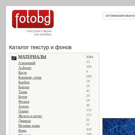
текстуры и фоны
для дизайна
Каталог текстур и фонов
МАТЕРИАЛЫ
3561
25
Алюминий
199
Асфальт
4
Кость
268
Кирпичи, стена
16
Карбон
10
Картон
43
Ткань
26
Бетон
28
Фольга
46
Золото
131
Гранит
153
Железо и метал
32
Джинсы
31
Вязаная ткань
430
Кожа
249