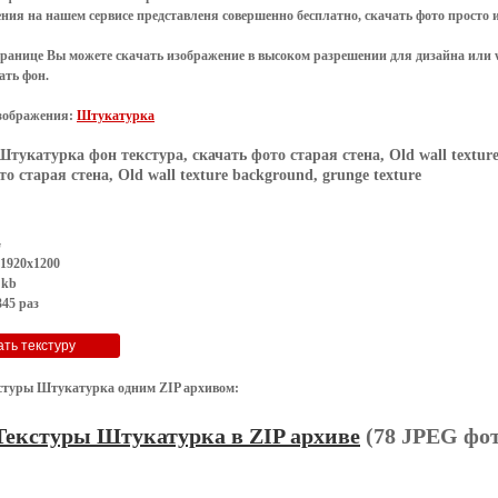
ения
на нашем сервисе представленя совершенно
бесплатно
,
скачать фото
просто 
транице Вы можете скачать изображение в высоком разрешении для дизайна или 
ать фон
.
зображения:
Штукатурка
Штукатурка фон текстура, скачать фото старая стена, Old wall texture
о старая стена, Old wall texture background, grunge texture
G
 1920x1200
 kb
45 раз
стуры Штукатурка одним ZIP архивом:
Текстуры Штукатурка в ZIP архиве
(78 JPEG фот