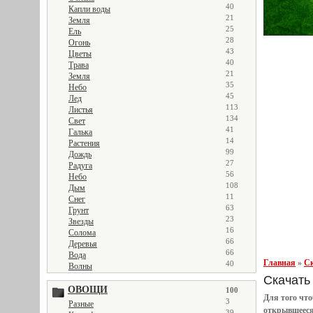
40
Капли воды
21
Земля
25
Ель
28
Огонь
43
Цветы
40
Трава
21
Земля
35
Небо
45
Лед
113
Листья
134
Свет
41
Галька
14
Растения
99
Дождь
27
Радуга
56
Небо
108
Дым
11
Снег
63
Грунт
23
Звезды
16
Солома
66
Деревья
66
Вода
Главная
»
Ск
40
Волны
Скачать 
ОВОЩИ
100
Для того чт
3
Разные
открывшеес
39