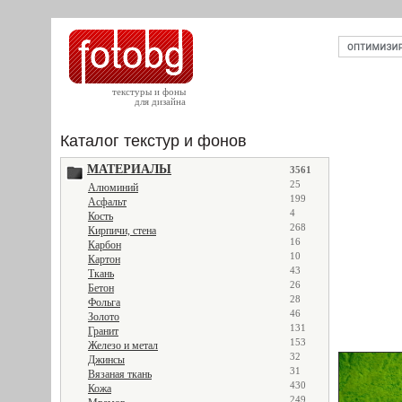
текстуры и фоны
для дизайна
Каталог текстур и фонов
МАТЕРИАЛЫ
3561
25
Алюминий
199
Асфальт
4
Кость
268
Кирпичи, стена
16
Карбон
10
Картон
43
Ткань
26
Бетон
28
Фольга
46
Золото
131
Гранит
153
Железо и метал
32
Джинсы
31
Вязаная ткань
430
Кожа
249