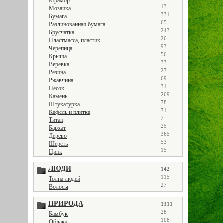
Мрамор
13
Мозаика
331
Бумага
65
Разлинованная бумага
243
Брусчатка
26
Пластмасса, пластик
93
Черепица
56
Крыша
33
Веревка
27
Резина
69
Ржавчина
31
Песок
269
Камень
78
Штукатурка
71
Кафель и плитка
7
Титан
25
Бархат
365
Дерево
53
Шерсть
15
Цинк
ЛЮДИ
142
115
Толпа людей
27
Волосы
ПРИРОДА
1311
28
Бамбук
108
Облака