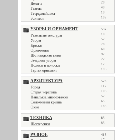
28
Деньги
40
Газеты
10
Тетрадный лист
109
Зонтики
УЗОРЫ И ОРНАМЕНТ
532
10
Размытые текстуры
52
Узоры
78
Краска
60
Орнаменты
97
Шотландская ткань
22
Звездные узоры
17
Полосы и полоски
196
Тартан орнамент
АРХИТЕКТУРА
523
112
Город
106
Старая черепица
52
Панельки, многоэтажки
65
Соломенная крыша
188
Окно
ТЕХНИКА
85
85
Шестеренки
РАЗНОЕ
416
17