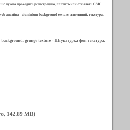
и не нужно проходить регистрацию, платить или отсылать СМС.
web дизайна -
aluminium background texture, алюминий, текстура,
 background, grunge texture
- Штукатурка фон текстура,
о, 142.89 MB)