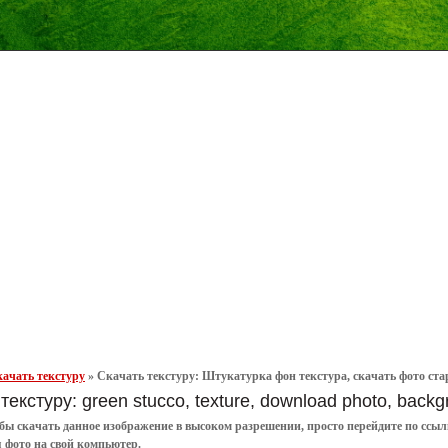
ачать текстуру
»
Скачать текстуру: Штукатурка фон текстура, скачать фото старая
текстуру: green stucco, texture, download photo, backg
обы
скачать
данное
изображение в высоком разрешении
, просто перейдите по сс
я
фото
на свой компьютер.