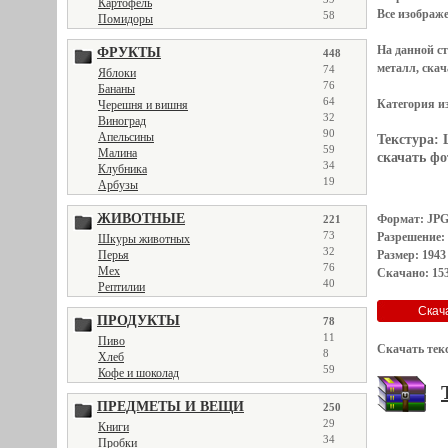
Картофель
Все
изображ
58
Помидоры
На данной с
ФРУКТЫ
448
металл, скач
74
Яблоки
76
Бананы
64
Категория и
Черешня и вишня
32
Виноград
90
Апельсины
Текстура:
59
Малина
скачать фот
34
Клубника
19
Арбузы
ЖИВОТНЫЕ
Формат: JP
221
73
Разрешение:
Шкуры животных
32
Размер: 1943
Перья
76
Мех
Скачано: 153
40
Рептилии
ПРОДУКТЫ
78
11
Пиво
Скачать тек
8
Хлеб
59
Кофе и шоколад
ПРЕДМЕТЫ И ВЕЩИ
250
29
Книги
34
Пробки