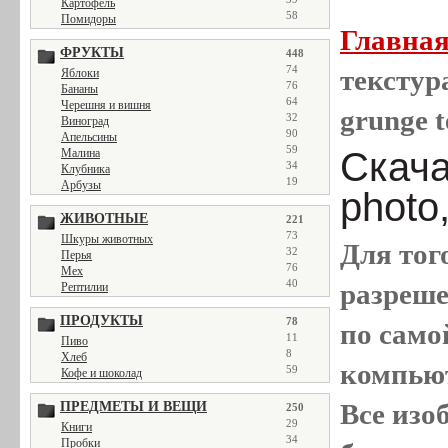
Картофель
58
Помидоры
Главна
ФРУКТЫ
448
74
текстура
Яблоки
76
Бананы
64
Черешня и вишня
grunge t
32
Виноград
90
Апельсины
59
Скача
Малина
34
Клубника
19
Арбузы
photo
ЖИВОТНЫЕ
221
73
Шкуры животных
Для тог
32
Перья
76
Мех
40
разреш
Рептилии
ПРОДУКТЫ
78
по само
11
Пиво
8
Хлеб
компью
59
Кофе и шоколад
Все
изо
ПРЕДМЕТЫ И ВЕЩИ
250
29
Книги
34
Пробки