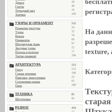
бесплат
28
Деньги
40
Газеты
регистр
10
Тетрадный лист
109
Зонтики
УЗОРЫ И ОРНАМЕНТ
532
10
Размытые текстуры
На данн
52
Узоры
78
Краска
разреше
60
Орнаменты
97
Шотландская ткань
22
Звездные узоры
texture
17
Полосы и полоски
196
Тартан орнамент
АРХИТЕКТУРА
523
112
Категор
Город
106
Старая черепица
52
Панельки, многоэтажки
65
Соломенная крыша
188
Окно
Тексту
ТЕХНИКА
85
старая 
85
Шестеренки
РАЗНОЕ
416
Штукат
17