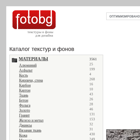
текстуры и фоны
для дизайна
Каталог текстур и фонов
МАТЕРИАЛЫ
3561
25
Алюминий
199
Асфальт
4
Кость
268
Кирпичи, стена
16
Карбон
10
Картон
43
Ткань
26
Бетон
28
Фольга
46
Золото
131
Гранит
153
Железо и метал
32
Джинсы
31
Вязаная ткань
430
Кожа
249