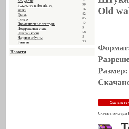
Камуфляж
99
Рождество и Новый год
Old wal
16
Флаги
82
Гранж
85
Сердца
12
Промышленные текстуры
9
Поцарапанная стена
58
Черепа и кости
5
Надписи и буквы
33
Рентген
Формат
Новости
Разреше
Размер:
Скачано
Скачать текстуры 
Т