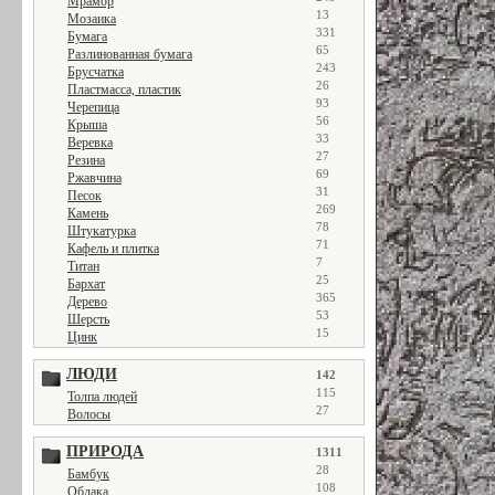
Мрамор
13
Мозаика
331
Бумага
65
Разлинованная бумага
243
Брусчатка
26
Пластмасса, пластик
93
Черепица
56
Крыша
33
Веревка
27
Резина
69
Ржавчина
31
Песок
269
Камень
78
Штукатурка
71
Кафель и плитка
7
Титан
25
Бархат
365
Дерево
53
Шерсть
15
Цинк
ЛЮДИ
142
115
Толпа людей
27
Волосы
ПРИРОДА
1311
28
Бамбук
108
Облака