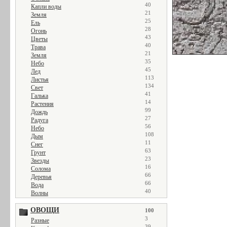
40
Капли воды
21
Земля
25
Ель
28
Огонь
43
Цветы
40
Трава
21
Земля
35
Небо
45
Лед
113
Листья
134
Свет
41
Галька
14
Растения
99
Дождь
27
Радуга
56
Небо
108
Дым
11
Снег
63
Грунт
23
Звезды
16
Солома
66
Деревья
66
Вода
40
Волны
ОВОЩИ
100
3
Разные
39