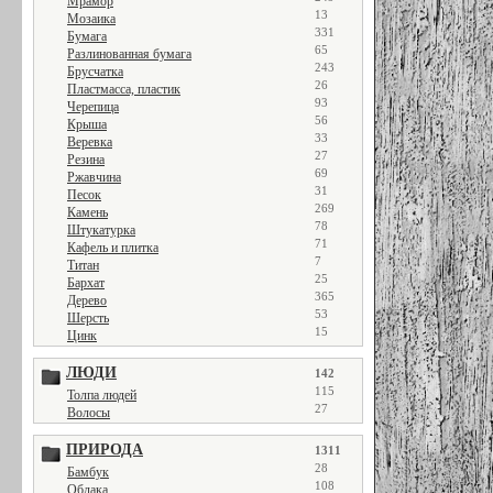
Мрамор
13
Мозаика
331
Бумага
65
Разлинованная бумага
243
Брусчатка
26
Пластмасса, пластик
93
Черепица
56
Крыша
33
Веревка
27
Резина
69
Ржавчина
31
Песок
269
Камень
78
Штукатурка
71
Кафель и плитка
7
Титан
25
Бархат
365
Дерево
53
Шерсть
15
Цинк
ЛЮДИ
142
115
Толпа людей
27
Волосы
ПРИРОДА
1311
28
Бамбук
108
Облака