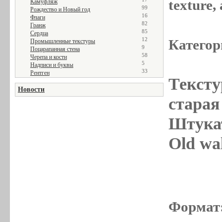
texture
Камуфляж
99
Рождество и Новый год
16
Флаги
82
Гранж
85
Сердца
12
Категор
Промышленные текстуры
9
Поцарапанная стена
58
Черепа и кости
5
Надписи и буквы
33
Рентген
Тексту
Новости
старая 
Штукат
Old wal
Формат