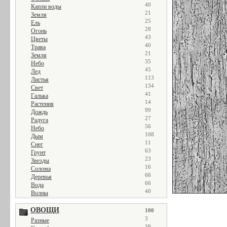
40
Капли воды
21
Земля
25
Ель
28
Огонь
43
Цветы
40
Трава
21
Земля
35
Небо
45
Лед
113
Листья
134
Свет
41
Галька
14
Растения
99
Дождь
27
Радуга
56
Небо
108
Дым
11
Снег
63
Грунт
23
Звезды
16
Солома
66
Деревья
66
Вода
40
Волны
ОВОЩИ
100
3
Разные
39