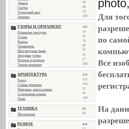
photo
28
Деньги
40
Газеты
10
Тетрадный лист
Для тог
109
Зонтики
разреш
УЗОРЫ И ОРНАМЕНТ
532
10
Размытые текстуры
52
Узоры
по само
78
Краска
60
Орнаменты
компью
97
Шотландская ткань
22
Звездные узоры
17
Полосы и полоски
Все
изо
196
Тартан орнамент
бесплат
АРХИТЕКТУРА
523
112
Город
регистр
106
Старая черепица
52
Панельки, многоэтажки
65
Соломенная крыша
188
Окно
На данн
ТЕХНИКА
85
85
Шестеренки
разреше
РАЗНОЕ
416
17