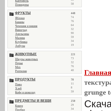
Картофель
58
Помидоры
ФРУКТЫ
448
74
Яблоки
76
Бананы
64
Черешня и вишня
32
Виноград
90
Апельсины
59
Малина
34
Клубника
19
Арбузы
ЖИВОТНЫЕ
221
73
Шкуры животных
32
Перья
76
Мех
Главна
40
Рептилии
ПРОДУКТЫ
78
текстура
11
Пиво
8
Хлеб
grunge t
59
Кофе и шоколад
Скача
ПРЕДМЕТЫ И ВЕЩИ
250
29
Книги
34
Пробки