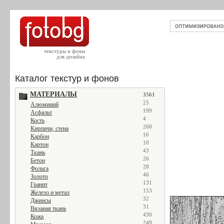
текстуры и фоны
для дизайна
Каталог текстур и фонов
МАТЕРИАЛЫ
3561
25
Алюминий
199
Асфальт
4
Кость
268
Кирпичи, стена
16
Карбон
10
Картон
43
Ткань
26
Бетон
28
Фольга
46
Золото
131
Гранит
153
Железо и метал
32
Джинсы
31
Вязаная ткань
430
Кожа
249