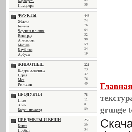
Картофель
58
Помидоры
ФРУКТЫ
448
74
Яблоки
76
Бананы
64
Черешня и вишня
32
Виноград
90
Апельсины
59
Малина
34
Клубника
19
Арбузы
ЖИВОТНЫЕ
221
73
Шкуры животных
32
Перья
76
Мех
Главна
40
Рептилии
ПРОДУКТЫ
78
текстура
11
Пиво
8
Хлеб
grunge t
59
Кофе и шоколад
Скачат
ПРЕДМЕТЫ И ВЕЩИ
250
29
Книги
34
Пробки