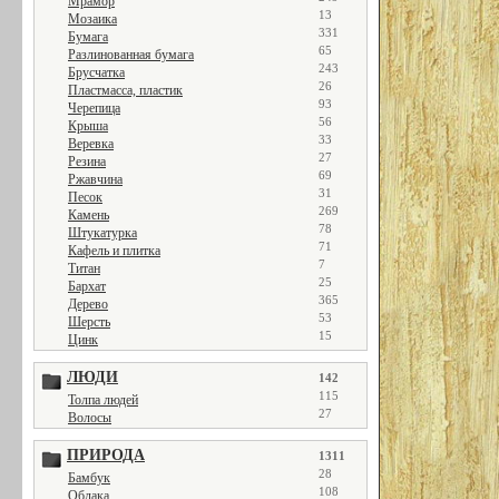
Мрамор
13
Мозаика
331
Бумага
65
Разлинованная бумага
243
Брусчатка
26
Пластмасса, пластик
93
Черепица
56
Крыша
33
Веревка
27
Резина
69
Ржавчина
31
Песок
269
Камень
78
Штукатурка
71
Кафель и плитка
7
Титан
25
Бархат
365
Дерево
53
Шерсть
15
Цинк
ЛЮДИ
142
115
Толпа людей
27
Волосы
ПРИРОДА
1311
28
Бамбук
108
Облака