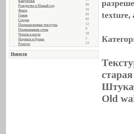
разреше
Камуфляж
99
Рождество и Новый год
16
Флаги
texture
82
Гранж
85
Сердца
12
Промышленные текстуры
9
Поцарапанная стена
58
Черепа и кости
Категор
5
Надписи и буквы
33
Рентген
Новости
Тексту
старая 
Штукат
Old wal