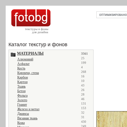
текстуры и фоны
для дизайна
Каталог текстур и фонов
МАТЕРИАЛЫ
3561
25
Алюминий
199
Асфальт
4
Кость
268
Кирпичи, стена
16
Карбон
10
Картон
43
Ткань
26
Бетон
28
Фольга
46
Золото
131
Гранит
153
Железо и метал
32
Джинсы
31
Вязаная ткань
430
Кожа
249