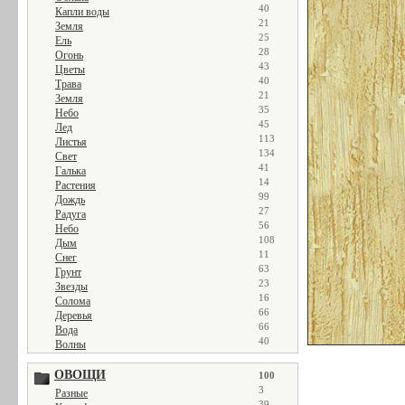
40
Капли воды
21
Земля
25
Ель
28
Огонь
43
Цветы
40
Трава
21
Земля
35
Небо
45
Лед
113
Листья
134
Свет
41
Галька
14
Растения
99
Дождь
27
Радуга
56
Небо
108
Дым
11
Снег
63
Грунт
23
Звезды
16
Солома
66
Деревья
66
Вода
40
Волны
ОВОЩИ
100
3
Разные
39