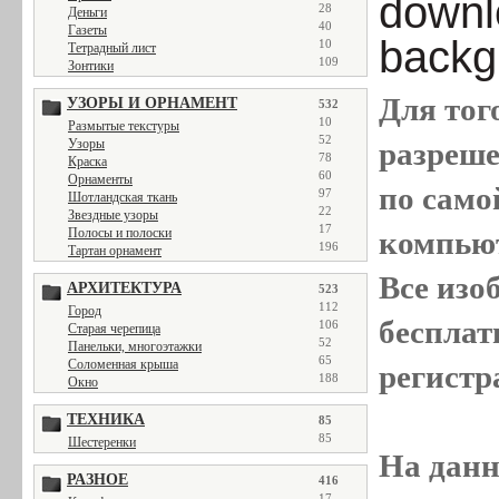
downl
28
Деньги
40
Газеты
backg
10
Тетрадный лист
109
Зонтики
Для тог
УЗОРЫ И ОРНАМЕНТ
532
10
Размытые текстуры
52
Узоры
разреш
78
Краска
60
Орнаменты
по само
97
Шотландская ткань
22
Звездные узоры
17
Полосы и полоски
компью
196
Тартан орнамент
Все
изо
АРХИТЕКТУРА
523
112
Город
бесплат
106
Старая черепица
52
Панельки, многоэтажки
65
Соломенная крыша
регистр
188
Окно
ТЕХНИКА
85
85
Шестеренки
На данн
РАЗНОЕ
416
17