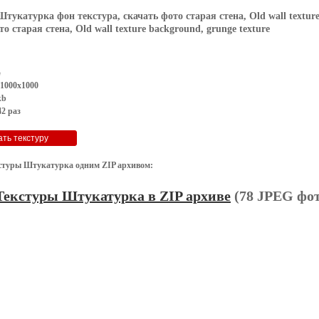
Штукатурка фон текстура, скачать фото старая стена, Old wall texture
о старая стена, Old wall texture background, grunge texture
G
 1000x1000
kb
2 раз
стуры Штукатурка одним ZIP архивом:
Текстуры Штукатурка в ZIP архиве
(78 JPEG фот