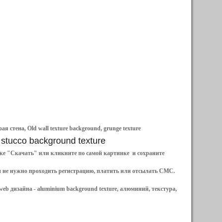
 стена, Old wall texture background, grunge texture
 stucco background texture
ылке "Скачать" или кликните по самой картинке и сохраните
и не нужно проходить регистрацию, платить или отсылать СМС.
web дизайна -
aluminium background texture, алюминий, текстура,