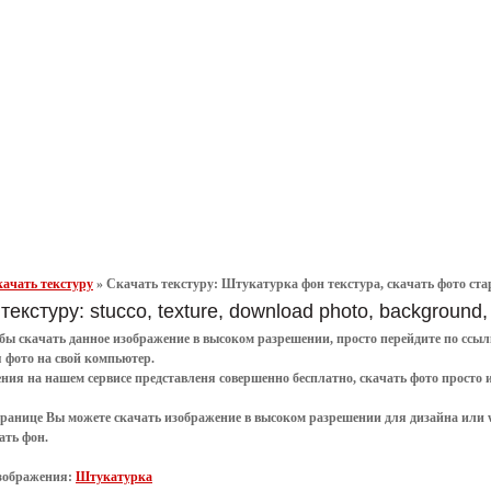
ачать текстуру
»
Скачать текстуру: Штукатурка фон текстура, скачать фото старая
текстуру: stucco, texture, download photo, background,
обы
скачать
данное
изображение в высоком разрешении
, просто перейдите по сс
я
фото
на свой компьютер.
ения
на нашем сервисе представленя совершенно
бесплатно
,
скачать фото
просто 
транице Вы можете скачать изображение в высоком разрешении для дизайна или 
ать фон
.
зображения:
Штукатурка