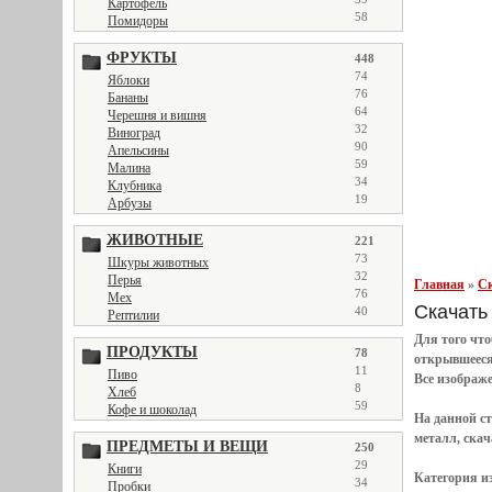
Картофель
58
Помидоры
ФРУКТЫ
448
74
Яблоки
76
Бананы
64
Черешня и вишня
32
Виноград
90
Апельсины
59
Малина
34
Клубника
19
Арбузы
ЖИВОТНЫЕ
221
73
Шкуры животных
32
Перья
Главная
»
Ск
76
Мех
Скачать 
40
Рептилии
Для того чт
ПРОДУКТЫ
78
открывшеес
11
Пиво
Все
изображ
8
Хлеб
59
Кофе и шоколад
На данной с
металл, скач
ПРЕДМЕТЫ И ВЕЩИ
250
29
Книги
Категория и
34
Пробки