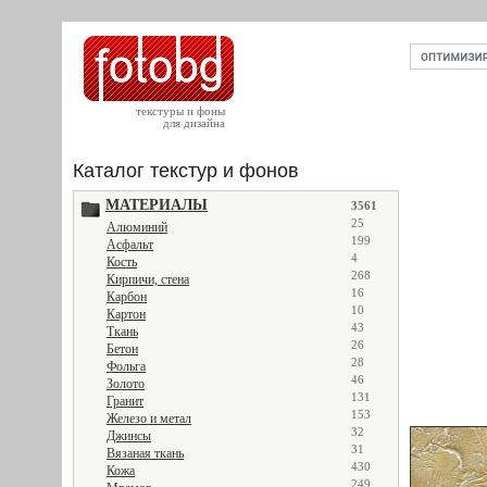
текстуры и фоны
для дизайна
Каталог текстур и фонов
МАТЕРИАЛЫ
3561
25
Алюминий
199
Асфальт
4
Кость
268
Кирпичи, стена
16
Карбон
10
Картон
43
Ткань
26
Бетон
28
Фольга
46
Золото
131
Гранит
153
Железо и метал
32
Джинсы
31
Вязаная ткань
430
Кожа
249