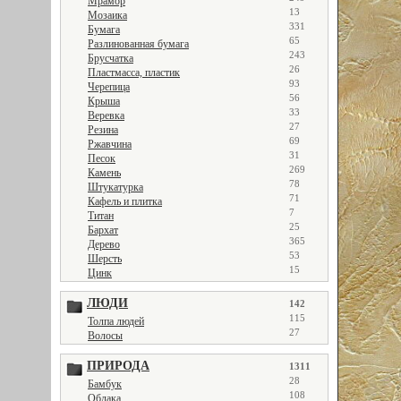
Мрамор
13
Мозаика
331
Бумага
65
Разлинованная бумага
243
Брусчатка
26
Пластмасса, пластик
93
Черепица
56
Крыша
33
Веревка
27
Резина
69
Ржавчина
31
Песок
269
Камень
78
Штукатурка
71
Кафель и плитка
7
Титан
25
Бархат
365
Дерево
53
Шерсть
15
Цинк
ЛЮДИ
142
115
Толпа людей
27
Волосы
ПРИРОДА
1311
28
Бамбук
108
Облака