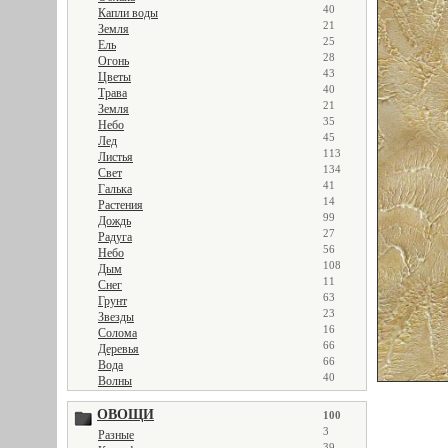
40
Капли воды
21
Земля
25
Ель
28
Огонь
43
Цветы
40
Трава
21
Земля
35
Небо
45
Лед
113
Листья
134
Свет
41
Галька
14
Растения
99
Дождь
27
Радуга
56
Небо
108
Дым
11
Снег
63
Грунт
23
Звезды
16
Солома
66
Деревья
66
Вода
40
Волны
ОВОЩИ
100
3
Разные
39