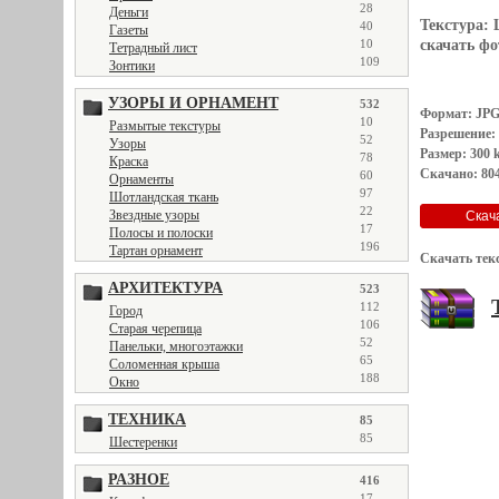
28
Деньги
Текстура:
40
Газеты
10
скачать фот
Тетрадный лист
109
Зонтики
УЗОРЫ И ОРНАМЕНТ
532
Формат: JP
10
Размытые текстуры
Разрешение:
52
Узоры
Размер: 300 
78
Краска
Скачано: 804
60
Орнаменты
97
Шотландская ткань
22
Звездные узоры
17
Полосы и полоски
196
Тартан орнамент
Скачать тек
АРХИТЕКТУРА
523
112
Город
106
Старая черепица
52
Панельки, многоэтажки
65
Соломенная крыша
188
Окно
ТЕХНИКА
85
85
Шестеренки
РАЗНОЕ
416
17