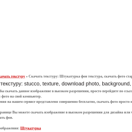
ачать текстуру
»
Скачать текстуру: Штукатурка фон текстура, скачать фото старая
текстуру: stucco, texture, download photo, background,
обы
скачать
данное
изображение в высоком разрешении
, просто перейдите по сс
я
фото
на свой компьютер.
ения
на нашем сервисе представленя совершенно
бесплатно
,
скачать фото
просто 
транице Вы можете скачать изображение в высоком разрешении для дизайна или 
ать фон
.
зображения:
Штукатурка