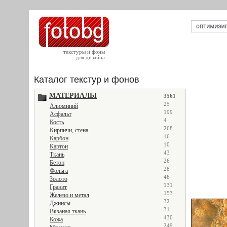
текстуры и фоны
для дизайна
Каталог текстур и фонов
МАТЕРИАЛЫ
3561
25
Алюминий
199
Асфальт
4
Кость
268
Кирпичи, стена
16
Карбон
10
Картон
43
Ткань
26
Бетон
28
Фольга
46
Золото
131
Гранит
153
Железо и метал
32
Джинсы
31
Вязаная ткань
430
Кожа
249