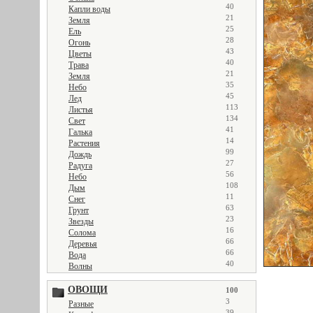
40
Капли воды
21
Земля
25
Ель
28
Огонь
43
Цветы
40
Трава
21
Земля
35
Небо
45
Лед
113
Листья
134
Свет
41
Галька
14
Растения
99
Дождь
27
Радуга
56
Небо
108
Дым
11
Снег
63
Грунт
23
Звезды
16
Солома
66
Деревья
66
Вода
40
Волны
ОВОЩИ
100
3
Разные
39