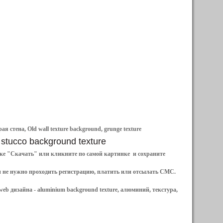
 стена, Old wall texture background, grunge texture
 stucco background texture
ылке "Скачать" или кликните по самой картинке и сохраните
и не нужно проходить регистрацию, платить или отсылать СМС.
web дизайна -
aluminium background texture, алюминий, текстура,