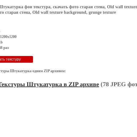
Штукатурка фон текстура, скачать фото старая стена, Old wall texture
о старая стена, Old wall texture background, grunge texture
G
 1200x1200
kb
8 раз
стуры Штукатурка одним ZIP архивом:
Текстуры Штукатурка в ZIP архиве
(78 JPEG фот