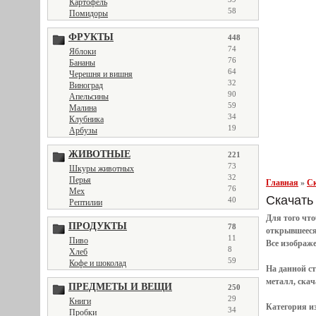
Картофель
58
Помидоры
ФРУКТЫ
448
74
Яблоки
76
Бананы
64
Черешня и вишня
32
Виноград
90
Апельсины
59
Малина
34
Клубника
19
Арбузы
ЖИВОТНЫЕ
221
73
Шкуры животных
32
Перья
Главная
»
Ск
76
Мех
Скачать 
40
Рептилии
Для того чт
ПРОДУКТЫ
78
открывшеес
11
Пиво
Все
изображ
8
Хлеб
59
Кофе и шоколад
На данной с
металл, скач
ПРЕДМЕТЫ И ВЕЩИ
250
29
Книги
Категория и
34
Пробки