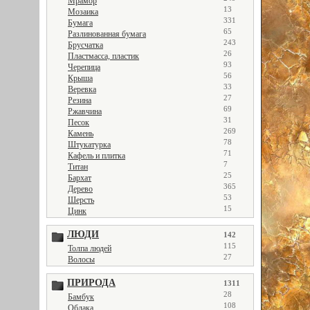
Мрамор
13
Мозаика
331
Бумага
65
Разлинованная бумага
243
Брусчатка
26
Пластмасса, пластик
93
Черепица
56
Крыша
33
Веревка
27
Резина
69
Ржавчина
31
Песок
269
Камень
78
Штукатурка
71
Кафель и плитка
7
Титан
25
Бархат
365
Дерево
53
Шерсть
15
Цинк
ЛЮДИ
142
115
Толпа людей
27
Волосы
ПРИРОДА
1311
28
Бамбук
108
Облака