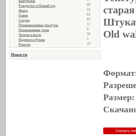
Камуфляж
99
Рождество и Новый год
старая 
16
Флаги
82
Гранж
Штукат
85
Сердца
12
Промышленные текстуры
9
Поцарапанная стена
Old wal
58
Черепа и кости
5
Надписи и буквы
33
Рентген
Новости
Формат
Разреше
Размер:
Скачано