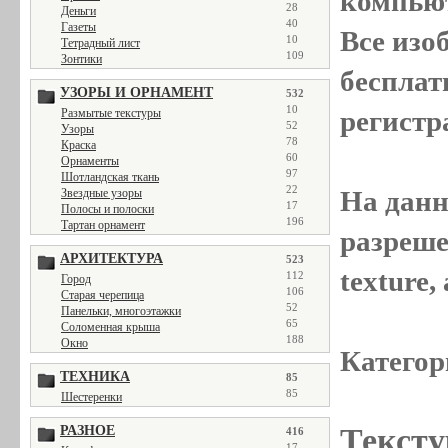
компью
28
Деньги
40
Газеты
Все
изо
10
Тетрадный лист
109
Зонтики
бесплат
УЗОРЫ И ОРНАМЕНТ
532
10
регистр
Размытые текстуры
52
Узоры
78
Краска
60
Орнаменты
97
Шотландская ткань
22
На данн
Звездные узоры
17
Полосы и полоски
196
Тартан орнамент
разреше
АРХИТЕКТУРА
523
texture
112
Город
106
Старая черепица
52
Панельки, многоэтажки
65
Соломенная крыша
188
Окно
Категор
ТЕХНИКА
85
85
Шестеренки
Тексту
РАЗНОЕ
416
17