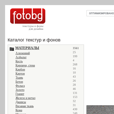
текстуры и фоны
для дизайна
Каталог текстур и фонов
МАТЕРИАЛЫ
3561
25
Алюминий
199
Асфальт
4
Кость
268
Кирпичи, стена
16
Карбон
10
Картон
43
Ткань
26
Бетон
28
Фольга
46
Золото
131
Гранит
153
Железо и метал
32
Джинсы
31
Вязаная ткань
430
Кожа
249