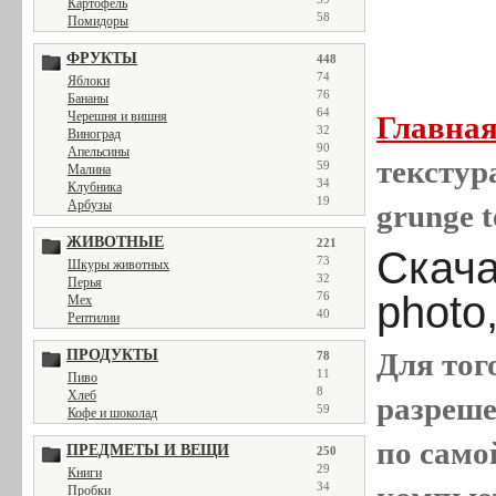
Картофель
58
Помидоры
ФРУКТЫ
448
74
Яблоки
76
Бананы
64
Черешня и вишня
Главна
32
Виноград
90
Апельсины
текстура
59
Малина
34
Клубника
19
Арбузы
grunge t
ЖИВОТНЫЕ
221
Скача
73
Шкуры животных
32
Перья
photo
76
Мех
40
Рептилии
ПРОДУКТЫ
Для тог
78
11
Пиво
8
Хлеб
разреш
59
Кофе и шоколад
по само
ПРЕДМЕТЫ И ВЕЩИ
250
29
Книги
34
Пробки