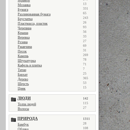
Мрамор
13
Мозаика
331
Бумага
65
Разлинованная бумага
243
Брусчатка
26
Пластмасса, пластик
93
Черепица
56
Крыша
33
Веревка
27
Резина
69
Ржавчина
31
Песок
269
Камень
78
Штукатурка
71
Кафель и плитка
7
Титан
25
Бархат
365
Дерево
53
Шерсть
15
Цинк
ЛЮДИ
142
115
Толпа людей
27
Волосы
ПРИРОДА
1311
28
Бамбук
108
Облака