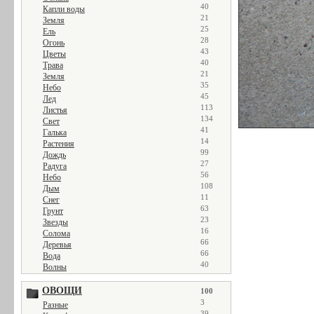
40
Капли воды
21
Земля
25
Ель
28
Огонь
43
Цветы
40
Трава
21
Земля
35
Небо
45
Лед
113
Листья
134
Свет
41
Галька
14
Растения
99
Дождь
27
Радуга
56
Небо
108
Дым
11
Снег
63
Грунт
23
Звезды
16
Солома
66
Деревья
66
Вода
40
Волны
ОВОЩИ
100
3
Разные
39