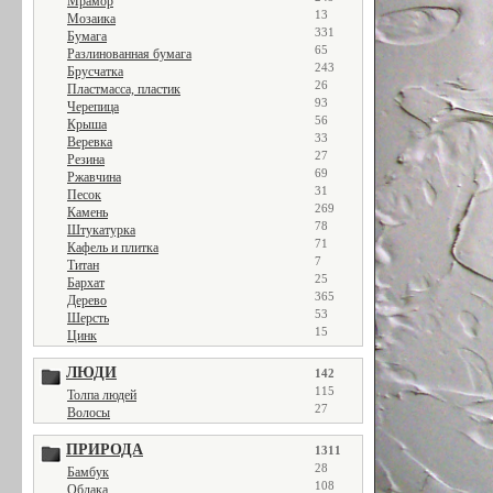
Мрамор
13
Мозаика
331
Бумага
65
Разлинованная бумага
243
Брусчатка
26
Пластмасса, пластик
93
Черепица
56
Крыша
33
Веревка
27
Резина
69
Ржавчина
31
Песок
269
Камень
78
Штукатурка
71
Кафель и плитка
7
Титан
25
Бархат
365
Дерево
53
Шерсть
15
Цинк
ЛЮДИ
142
115
Толпа людей
27
Волосы
ПРИРОДА
1311
28
Бамбук
108
Облака