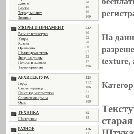
бесплат
28
Деньги
40
Газеты
регистр
10
Тетрадный лист
109
Зонтики
УЗОРЫ И ОРНАМЕНТ
532
10
Размытые текстуры
На данн
52
Узоры
78
Краска
разреше
60
Орнаменты
97
Шотландская ткань
22
Звездные узоры
texture
17
Полосы и полоски
196
Тартан орнамент
АРХИТЕКТУРА
523
Категор
112
Город
106
Старая черепица
52
Панельки, многоэтажки
65
Соломенная крыша
188
Окно
Тексту
ТЕХНИКА
85
старая 
85
Шестеренки
РАЗНОЕ
Штукат
416
17