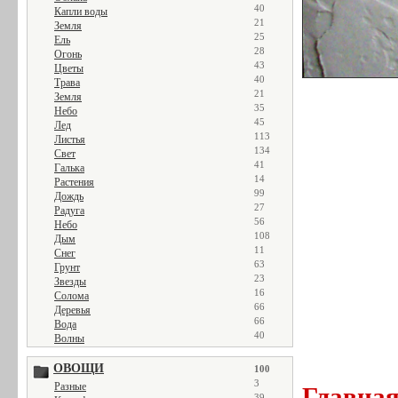
40
Капли воды
21
Земля
25
Ель
28
Огонь
43
Цветы
40
Трава
21
Земля
35
Небо
45
Лед
113
Листья
134
Свет
41
Галька
14
Растения
99
Дождь
27
Радуга
56
Небо
108
Дым
11
Снег
63
Грунт
23
Звезды
16
Солома
66
Деревья
66
Вода
40
Волны
ОВОЩИ
100
3
Разные
Главна
39