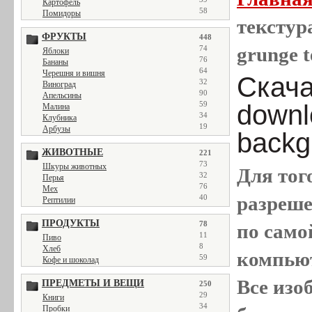
Картофель
58
Помидоры
текстура
ФРУКТЫ
448
grunge t
74
Яблоки
76
Бананы
64
Черешня и вишня
Скачат
32
Виноград
90
Апельсины
downl
59
Малина
34
Клубника
19
Арбузы
backg
ЖИВОТНЫЕ
221
73
Шкуры животных
Для тог
32
Перья
76
Мех
разреш
40
Рептилии
ПРОДУКТЫ
78
по само
11
Пиво
8
Хлеб
компью
59
Кофе и шоколад
Все
изо
ПРЕДМЕТЫ И ВЕЩИ
250
29
Книги
34
Пробки