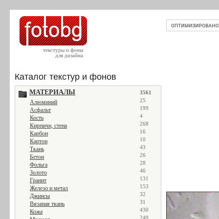
текстуры и фоны
для дизайна
Каталог текстур и фонов
МАТЕРИАЛЫ
3561
25
Алюминий
199
Асфальт
4
Кость
268
Кирпичи, стена
16
Карбон
10
Картон
43
Ткань
26
Бетон
28
Фольга
46
Золото
131
Гранит
153
Железо и метал
32
Джинсы
31
Вязаная ткань
430
Кожа
249