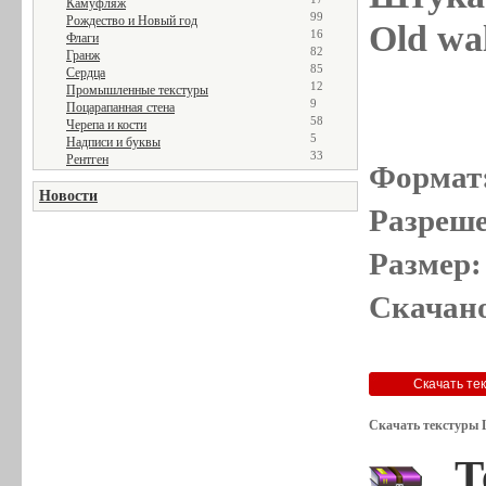
Камуфляж
99
Рождество и Новый год
Old wal
16
Флаги
82
Гранж
85
Сердца
12
Промышленные текстуры
9
Поцарапанная стена
58
Черепа и кости
5
Надписи и буквы
33
Рентген
Формат
Новости
Разреше
Размер:
Скачано
Скачать текстуры 
Т