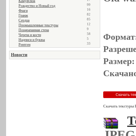
Камуфляж
99
Рождество и Новый год
16
Флаги
82
Гранж
85
Сердца
12
Промышленные текстуры
9
Поцарапанная стена
Формат
58
Черепа и кости
5
Надписи и буквы
33
Рентген
Разреше
Новости
Размер:
Скачано
Скачать текстуры 
Т
JPEG 