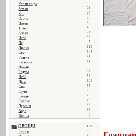
40
Капли воды
21
Земля
25
Ель
28
Огонь
43
Цветы
40
Трава
21
Земля
35
Небо
45
Лед
113
Листья
134
Свет
41
Галька
14
Растения
99
Дождь
27
Радуга
56
Небо
108
Дым
11
Снег
63
Грунт
23
Звезды
16
Солома
66
Деревья
66
Вода
40
Волны
ОВОЩИ
100
3
Главна
Разные
39