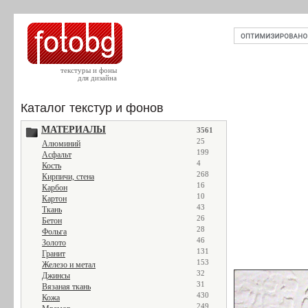
текстуры и фоны
для дизайна
Каталог текстур и фонов
МАТЕРИАЛЫ
3561
25
Алюминий
199
Асфальт
4
Кость
268
Кирпичи, стена
16
Карбон
10
Картон
43
Ткань
26
Бетон
28
Фольга
46
Золото
131
Гранит
153
Железо и метал
32
Джинсы
31
Вязаная ткань
430
Кожа
249