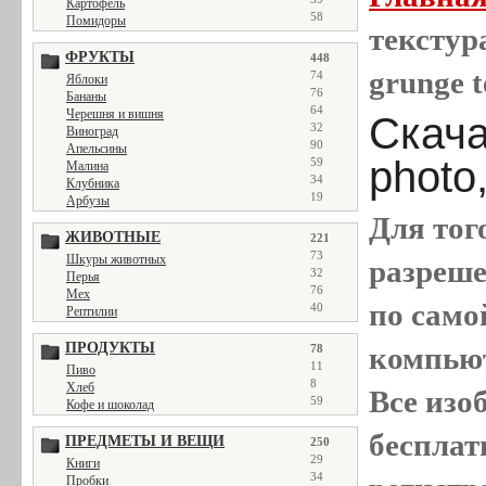
Картофель
58
Помидоры
текстура
ФРУКТЫ
448
grunge t
74
Яблоки
76
Бананы
64
Черешня и вишня
Скача
32
Виноград
90
Апельсины
photo
59
Малина
34
Клубника
19
Арбузы
Для тог
ЖИВОТНЫЕ
221
73
Шкуры животных
разреш
32
Перья
76
Мех
по само
40
Рептилии
ПРОДУКТЫ
компью
78
11
Пиво
8
Хлеб
Все
изо
59
Кофе и шоколад
бесплат
ПРЕДМЕТЫ И ВЕЩИ
250
29
Книги
34
Пробки