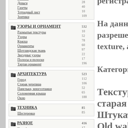
регистр
28
Деньги
40
Газеты
10
Тетрадный лист
109
Зонтики
На данн
УЗОРЫ И ОРНАМЕНТ
532
10
разреше
Размытые текстуры
52
Узоры
78
Краска
texture
60
Орнаменты
97
Шотландская ткань
22
Звездные узоры
17
Полосы и полоски
196
Тартан орнамент
Категор
АРХИТЕКТУРА
523
112
Город
106
Старая черепица
52
Тексту
Панельки, многоэтажки
65
Соломенная крыша
188
Окно
старая 
ТЕХНИКА
85
Штукат
85
Шестеренки
Old wal
РАЗНОЕ
416
17