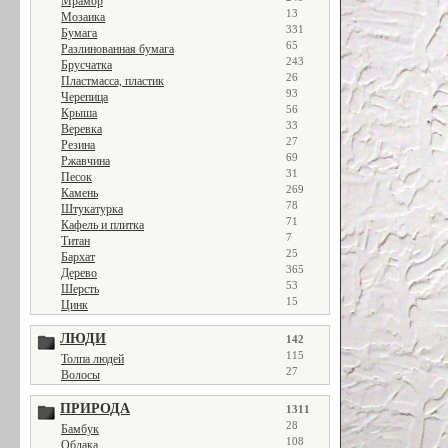
Мрамор
13
Мозаика
331
Бумага
65
Разлинованная бумага
243
Брусчатка
26
Пластмасса, пластик
93
Черепица
56
Крыша
33
Веревка
27
Резина
69
Ржавчина
31
Песок
269
Камень
78
Штукатурка
71
Кафель и плитка
7
Титан
25
Бархат
365
Дерево
53
Шерсть
15
Цинк
ЛЮДИ
142
115
Толпа людей
27
Волосы
ПРИРОДА
1311
28
Бамбук
108
Облака