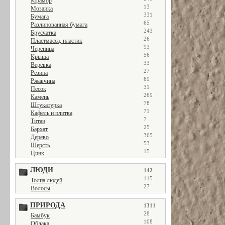
Мрамор
13
Мозаика
331
Бумага
65
Разлинованная бумага
243
Брусчатка
26
Пластмасса, пластик
93
Черепица
56
Крыша
33
Веревка
27
Резина
69
Ржавчина
31
Песок
269
Камень
78
Штукатурка
71
Кафель и плитка
7
Титан
25
Бархат
365
Дерево
53
Шерсть
15
Цинк
ЛЮДИ
142
115
Толпа людей
27
Волосы
ПРИРОДА
1311
28
Бамбук
108
Облака