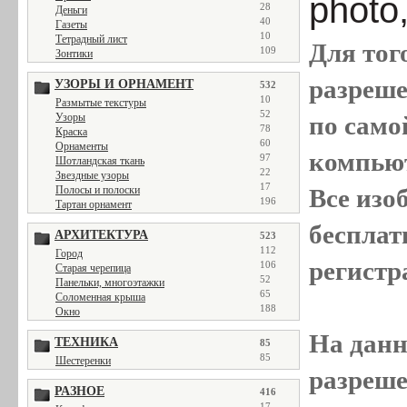
photo
28
Деньги
40
Газеты
10
Тетрадный лист
Для тог
109
Зонтики
разреш
УЗОРЫ И ОРНАМЕНТ
532
10
Размытые текстуры
52
Узоры
по само
78
Краска
60
Орнаменты
компью
97
Шотландская ткань
22
Звездные узоры
17
Полосы и полоски
Все
изо
196
Тартан орнамент
бесплат
АРХИТЕКТУРА
523
112
Город
регистр
106
Старая черепица
52
Панельки, многоэтажки
65
Соломенная крыша
188
Окно
На данн
ТЕХНИКА
85
85
Шестеренки
разреше
РАЗНОЕ
416
17