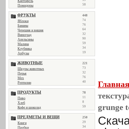
Картофель
58
Помидоры
ФРУКТЫ
448
74
Яблоки
76
Бананы
64
Черешня и вишня
32
Виноград
90
Апельсины
59
Малина
34
Клубника
19
Арбузы
ЖИВОТНЫЕ
221
73
Шкуры животных
32
Перья
76
Мех
Главна
40
Рептилии
ПРОДУКТЫ
78
текстура
11
Пиво
8
Хлеб
grunge t
59
Кофе и шоколад
Скача
ПРЕДМЕТЫ И ВЕЩИ
250
29
Книги
34
Пробки