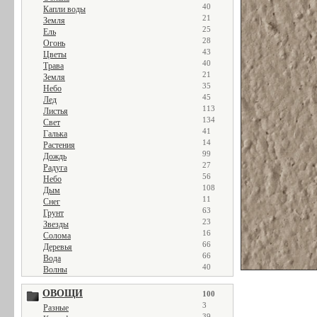
40
Капли воды
21
Земля
25
Ель
28
Огонь
43
Цветы
40
Трава
21
Земля
35
Небо
45
Лед
113
Листья
134
Свет
41
Галька
14
Растения
99
Дождь
27
Радуга
56
Небо
108
Дым
11
Снег
63
Грунт
23
Звезды
16
Солома
66
Деревья
66
Вода
40
Волны
ОВОЩИ
100
3
Разные
39