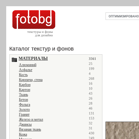
текстуры и фоны
для дизайна
Каталог текстур и фонов
МАТЕРИАЛЫ
3561
25
Алюминий
199
Асфальт
4
Кость
268
Кирпичи, стена
16
Карбон
10
Картон
43
Ткань
26
Бетон
28
Фольга
46
Золото
131
Гранит
153
Железо и метал
32
Джинсы
31
Вязаная ткань
430
Кожа
249