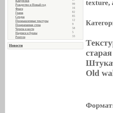
texture
Камуфляж
99
Рождество и Новый год
16
Флаги
82
Гранж
85
Сердца
12
Категор
Промышленные текстуры
9
Поцарапанная стена
58
Черепа и кости
5
Надписи и буквы
33
Рентген
Тексту
Новости
старая 
Штукат
Old wal
Формат