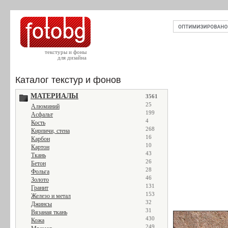
текстуры и фоны
для дизайна
Каталог текстур и фонов
МАТЕРИАЛЫ
3561
25
Алюминий
199
Асфальт
4
Кость
268
Кирпичи, стена
16
Карбон
10
Картон
43
Ткань
26
Бетон
28
Фольга
46
Золото
131
Гранит
153
Железо и метал
32
Джинсы
31
Вязаная ткань
430
Кожа
249