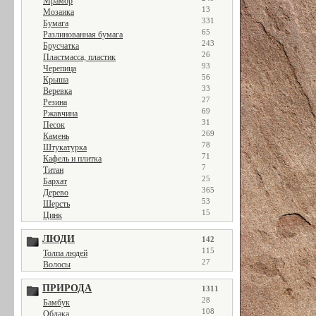
Мрамор
13
Мозаика
331
Бумага
65
Разлинованная бумага
243
Брусчатка
26
Пластмасса, пластик
93
Черепица
56
Крыша
33
Веревка
27
Резина
69
Ржавчина
31
Песок
269
Камень
78
Штукатурка
71
Кафель и плитка
7
Титан
25
Бархат
365
Дерево
53
Шерсть
15
Цинк
ЛЮДИ
142
115
Толпа людей
27
Волосы
ПРИРОДА
1311
28
Бамбук
108
Облака