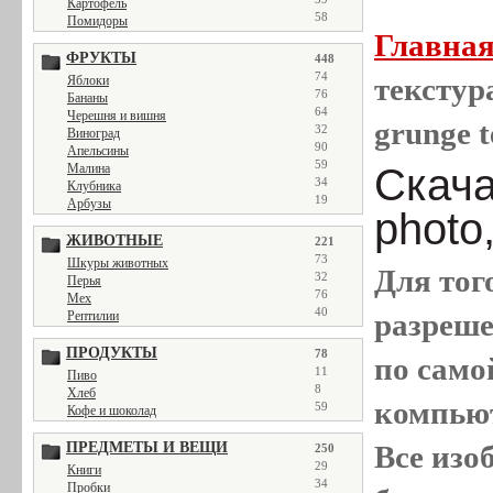
Картофель
58
Помидоры
Главна
ФРУКТЫ
448
74
текстура
Яблоки
76
Бананы
64
Черешня и вишня
grunge t
32
Виноград
90
Апельсины
59
Малина
Скача
34
Клубника
19
Арбузы
photo
ЖИВОТНЫЕ
221
73
Шкуры животных
Для тог
32
Перья
76
Мех
40
разреш
Рептилии
ПРОДУКТЫ
78
по само
11
Пиво
8
Хлеб
компью
59
Кофе и шоколад
ПРЕДМЕТЫ И ВЕЩИ
Все
изо
250
29
Книги
34
Пробки