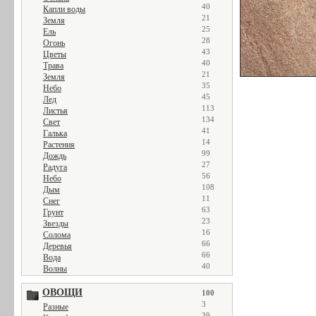
40
Капли воды
21
Земля
25
Ель
28
Огонь
43
Цветы
40
Трава
21
Земля
35
Небо
45
Лед
113
Листья
134
Свет
41
Галька
14
Растения
99
Дождь
27
Радуга
56
Небо
108
Дым
11
Снег
63
Грунт
23
Звезды
16
Солома
66
Деревья
66
Вода
40
Волны
ОВОЩИ
100
3
Разные
39