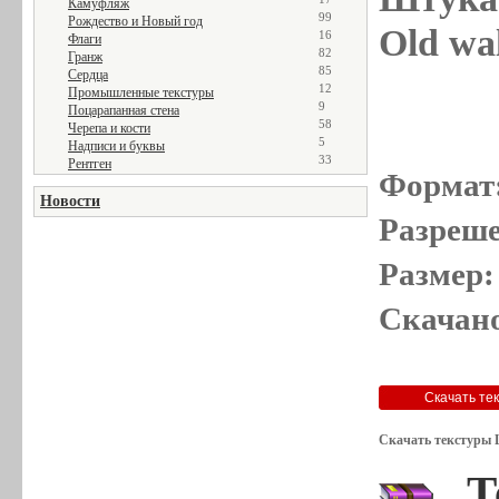
Камуфляж
99
Рождество и Новый год
Old wal
16
Флаги
82
Гранж
85
Сердца
12
Промышленные текстуры
9
Поцарапанная стена
58
Черепа и кости
5
Надписи и буквы
33
Рентген
Формат
Новости
Разреше
Размер:
Скачано
Скачать текстуры 
Т