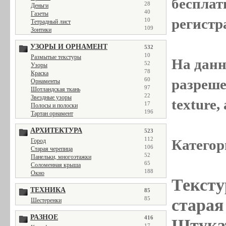
бесплат
28
Деньги
40
Газеты
регистр
10
Тетрадный лист
109
Зонтики
УЗОРЫ И ОРНАМЕНТ
532
10
Размытые текстуры
На данн
52
Узоры
78
Краска
60
разреше
Орнаменты
97
Шотландская ткань
22
Звездные узоры
texture
17
Полосы и полоски
196
Тартан орнамент
АРХИТЕКТУРА
523
112
Категор
Город
106
Старая черепица
52
Панельки, многоэтажки
65
Соломенная крыша
188
Окно
Тексту
ТЕХНИКА
85
85
старая 
Шестеренки
РАЗНОЕ
416
Штукат
17