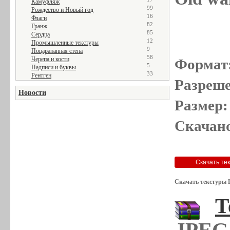
Камуфляж
99
Рождество и Новый год
16
Флаги
82
Гранж
85
Сердца
12
Промышленные текстуры
9
Поцарапанная стена
58
Черепа и кости
Формат
5
Надписи и буквы
33
Рентген
Разреше
Новости
Размер:
Скачано
Скачать текстуры 
Т