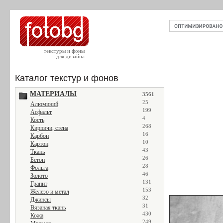
текстуры и фоны
для дизайна
Каталог текстур и фонов
МАТЕРИАЛЫ
3561
25
Алюминий
199
Асфальт
4
Кость
268
Кирпичи, стена
16
Карбон
10
Картон
43
Ткань
26
Бетон
28
Фольга
46
Золото
131
Гранит
153
Железо и метал
32
Джинсы
31
Вязаная ткань
430
Кожа
249