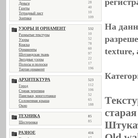
регистр
28
Деньги
40
Газеты
10
Тетрадный лист
109
Зонтики
На данн
УЗОРЫ И ОРНАМЕНТ
532
10
Размытые текстуры
разреше
52
Узоры
78
Краска
texture
60
Орнаменты
97
Шотландская ткань
22
Звездные узоры
17
Полосы и полоски
196
Тартан орнамент
Категор
АРХИТЕКТУРА
523
112
Город
106
Старая черепица
52
Панельки, многоэтажки
Тексту
65
Соломенная крыша
188
Окно
старая 
ТЕХНИКА
85
Штукат
85
Шестеренки
РАЗНОЕ
416
Old wal
17