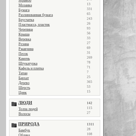
Мрамор
13
Мозаика
331
Бумага
65
Разлинованная бумага
243
Брусчатка
26
Пластмасса, пластик
93
Черепица
56
Крыша
33
Веревка
27
Резина
69
Ржавчина
31
Песок
269
Камень
78
Штукатурка
71
Кафель и плитка
7
Титан
25
Бархат
365
Дерево
53
Шерсть
15
Цинк
ЛЮДИ
142
115
Толпа людей
27
Волосы
ПРИРОДА
1311
28
Бамбук
108
Облака