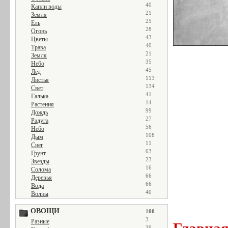
40
Капли воды
21
Земля
25
Ель
28
Огонь
43
Цветы
40
Трава
21
Земля
35
Небо
45
Лед
113
Листья
134
Свет
41
Галька
14
Растения
99
Дождь
27
Радуга
56
Небо
108
Дым
11
Снег
63
Грунт
23
Звезды
16
Солома
66
Деревья
66
Вода
40
Волны
ОВОЩИ
100
3
Разные
Главна
39