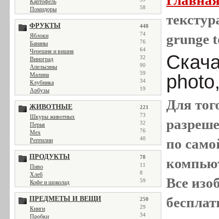
Картофель
58
Помидоры
текстура
ФРУКТЫ
448
74
grunge t
Яблоки
76
Бананы
64
Черешня и вишня
Скача
32
Виноград
90
Апельсины
59
photo
Малина
34
Клубника
19
Арбузы
Для тог
ЖИВОТНЫЕ
221
73
Шкуры животных
разреш
32
Перья
76
Мех
40
по само
Рептилии
ПРОДУКТЫ
78
компью
11
Пиво
8
Хлеб
Все
изо
59
Кофе и шоколад
бесплат
ПРЕДМЕТЫ И ВЕЩИ
250
29
Книги
34
Пробки