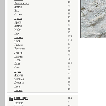
40
Капли воды
21
Земля
25
Ель
28
Огонь
43
Цветы
40
Трава
21
Земля
35
Небо
45
Лед
113
Листья
134
Свет
41
Галька
14
Растения
99
Дождь
27
Радуга
56
Небо
108
Дым
11
Снег
63
Грунт
23
Звезды
16
Солома
66
Деревья
66
Вода
40
Волны
ОВОЩИ
100
3
Разные
39