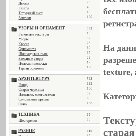
28
Деньги
40
Газеты
бесплат
10
Тетрадный лист
109
Зонтики
регистр
УЗОРЫ И ОРНАМЕНТ
532
10
Размытые текстуры
52
Узоры
78
Краска
На данн
60
Орнаменты
97
Шотландская ткань
разреше
22
Звездные узоры
17
Полосы и полоски
196
Тартан орнамент
texture
АРХИТЕКТУРА
523
112
Город
106
Старая черепица
52
Категор
Панельки, многоэтажки
65
Соломенная крыша
188
Окно
ТЕХНИКА
85
Тексту
85
Шестеренки
старая 
РАЗНОЕ
416
17