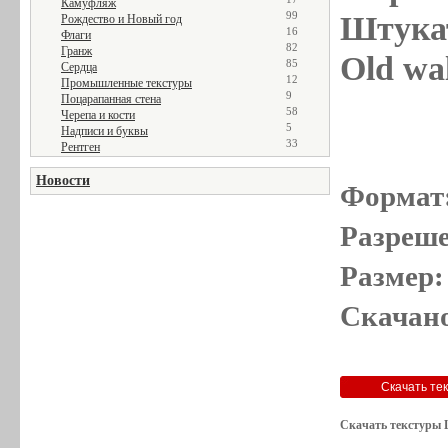
Камуфляж
99
Штукат
Рождество и Новый год
16
Флаги
82
Гранж
Old wal
85
Сердца
12
Промышленные текстуры
9
Поцарапанная стена
58
Черепа и кости
5
Надписи и буквы
33
Рентген
Новости
Формат
Разреше
Размер:
Скачано
Скачать текстуры 