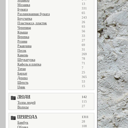
Мрамор
13
Мозаика
331
Бумага
65
Разлинованная бумага
243
Брусчатка
26
Пластмасса, пластик
93
Черепица
56
Крыша
33
Веревка
27
Резина
69
Ржавчина
31
Песок
269
Камень
78
Штукатурка
71
Кафель и плитка
7
Титан
25
Бархат
365
Дерево
53
Шерсть
15
Цинк
ЛЮДИ
142
115
Толпа людей
27
Волосы
ПРИРОДА
1311
28
Бамбук
108
Облака