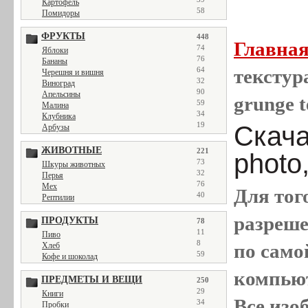
Картофель
58
Помидоры
ФРУКТЫ
448
Главна
74
Яблоки
76
Бананы
64
текстура
Черешня и вишня
32
Виноград
90
Апельсины
grunge t
59
Малина
34
Клубника
19
Скача
Арбузы
ЖИВОТНЫЕ
221
photo
73
Шкуры животных
32
Перья
76
Мех
Для тог
40
Рептилии
разреш
ПРОДУКТЫ
78
11
Пиво
8
по само
Хлеб
59
Кофе и шоколад
компью
ПРЕДМЕТЫ И ВЕЩИ
250
29
Книги
Все
изо
34
Пробки