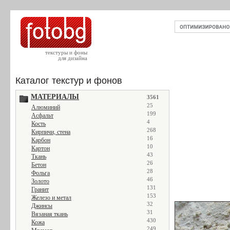
текстуры и фоны
для дизайна
Каталог текстур и фонов
МАТЕРИАЛЫ
3561
25
Алюминий
199
Асфальт
4
Кость
268
Кирпичи, стена
16
Карбон
10
Картон
43
Ткань
26
Бетон
28
Фольга
46
Золото
131
Гранит
153
Железо и метал
32
Джинсы
31
Вязаная ткань
430
Кожа
249