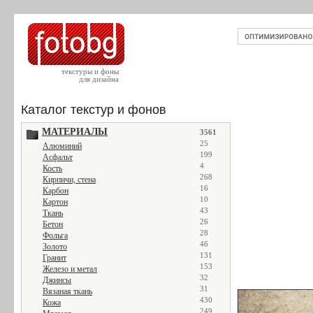
текстуры и фоны
для дизайна
Каталог текстур и фонов
МАТЕРИАЛЫ
3561
25
Алюминий
199
Асфальт
4
Кость
268
Кирпичи, стена
16
Карбон
10
Картон
43
Ткань
26
Бетон
28
Фольга
46
Золото
131
Гранит
153
Железо и метал
32
Джинсы
31
Вязаная ткань
430
Кожа
249