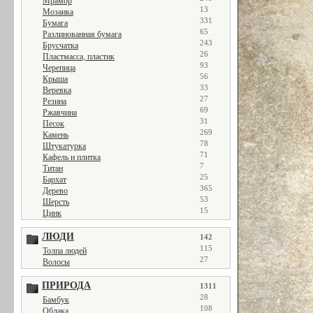
Мрамор
13
Мозаика
331
Бумага
65
Разлинованная бумага
243
Брусчатка
26
Пластмасса, пластик
93
Черепица
56
Крыша
33
Веревка
27
Резина
69
Ржавчина
31
Песок
269
Камень
78
Штукатурка
71
Кафель и плитка
7
Титан
25
Бархат
365
Дерево
53
Шерсть
15
Цинк
ЛЮДИ
142
115
Толпа людей
27
Волосы
ПРИРОДА
1311
28
Бамбук
108
Облака