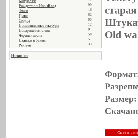
Камуфляж
99
Рождество и Новый год
старая 
16
Флаги
82
Гранж
Штукат
85
Сердца
12
Промышленные текстуры
9
Поцарапанная стена
Old wal
58
Черепа и кости
5
Надписи и буквы
33
Рентген
Новости
Формат
Разреше
Размер:
Скачано