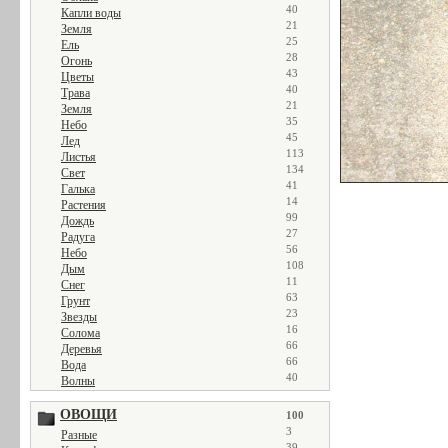
40
Капли воды
21
Земля
25
Ель
28
Огонь
43
Цветы
40
Трава
21
Земля
35
Небо
45
Лед
113
Листья
134
Свет
41
Галька
14
Растения
99
Дождь
27
Радуга
56
Небо
108
Дым
11
Снег
63
Грунт
23
Звезды
16
Солома
66
Деревья
66
Вода
40
Волны
ОВОЩИ
100
3
Разные
39