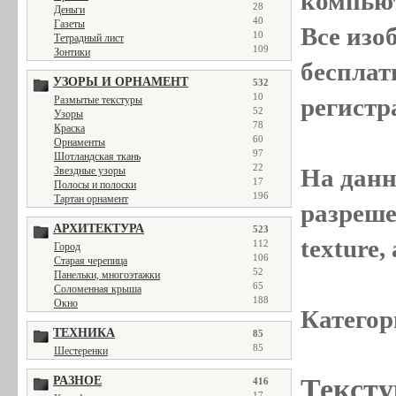
компью
28
Деньги
40
Газеты
Все
изо
10
Тетрадный лист
109
Зонтики
бесплат
УЗОРЫ И ОРНАМЕНТ
532
10
регистр
Размытые текстуры
52
Узоры
78
Краска
60
Орнаменты
97
Шотландская ткань
22
На данн
Звездные узоры
17
Полосы и полоски
196
Тартан орнамент
разреше
АРХИТЕКТУРА
523
texture
112
Город
106
Старая черепица
52
Панельки, многоэтажки
65
Соломенная крыша
188
Окно
Категор
ТЕХНИКА
85
85
Шестеренки
Тексту
РАЗНОЕ
416
17