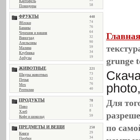
Картофель
58
Помидоры
ФРУКТЫ
448
74
Яблоки
76
Бананы
64
Черешня и вишня
Главна
32
Виноград
90
Апельсины
текстура
59
Малина
34
Клубника
19
Арбузы
grunge t
ЖИВОТНЫЕ
221
Скача
73
Шкуры животных
32
Перья
photo
76
Мех
40
Рептилии
ПРОДУКТЫ
Для тог
78
11
Пиво
8
Хлеб
разреш
59
Кофе и шоколад
по само
ПРЕДМЕТЫ И ВЕЩИ
250
29
Книги
34
Пробки