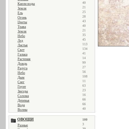
40
Капли воды
21
Земля
25
Ель
28
Огонь
43
Цветы
40
Трава
21
Земля
35
Небо
45
Лед
113
Листья
134
Свет
41
Галька
14
Растения
99
Дождь
27
Радуга
56
Небо
108
Дым
11
Снег
63
Грунт
23
Звезды
16
Солома
66
Деревья
66
Вода
40
Волны
ОВОЩИ
100
3
Разные
39