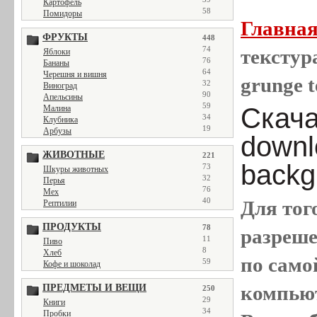
Картофель
58
Помидоры
Главна
ФРУКТЫ
448
74
текстура
Яблоки
76
Бананы
64
Черешня и вишня
grunge t
32
Виноград
90
Апельсины
59
Скачат
Малина
34
Клубника
19
Арбузы
downl
ЖИВОТНЫЕ
221
backg
73
Шкуры животных
32
Перья
76
Мех
40
Для тог
Рептилии
ПРОДУКТЫ
78
разреш
11
Пиво
8
Хлеб
по само
59
Кофе и шоколад
компью
ПРЕДМЕТЫ И ВЕЩИ
250
29
Книги
34
Пробки