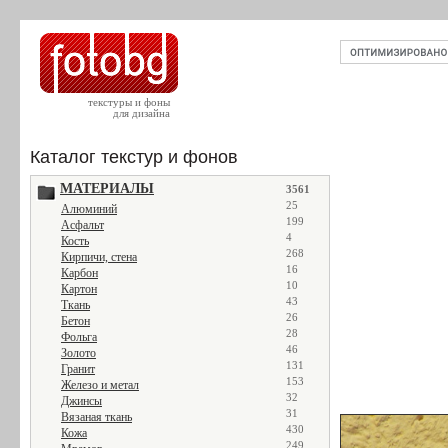
текстуры и фоны
для дизайна
Каталог текстур и фонов
МАТЕРИАЛЫ
3561
25
Алюминий
199
Асфальт
4
Кость
268
Кирпичи, стена
16
Карбон
10
Картон
43
Ткань
26
Бетон
28
Фольга
46
Золото
131
Гранит
153
Железо и метал
32
Джинсы
31
Вязаная ткань
430
Кожа
249