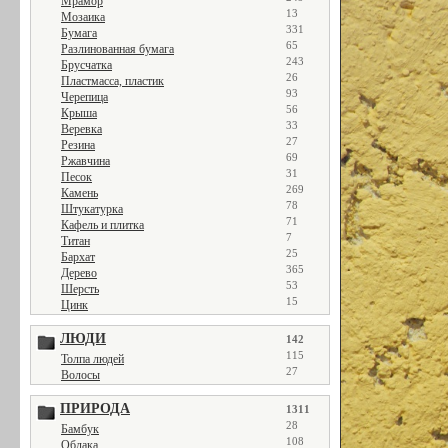
Мрамор
13
Мозаика
331
Бумага
65
Разлинованная бумага
243
Брусчатка
26
Пластмасса, пластик
93
Черепица
56
Крыша
33
Веревка
27
Резина
69
Ржавчина
31
Песок
269
Камень
78
Штукатурка
71
Кафель и плитка
7
Титан
25
Бархат
365
Дерево
53
Шерсть
15
Цинк
ЛЮДИ
142
115
Толпа людей
27
Волосы
ПРИРОДА
1311
28
Бамбук
108
Облака