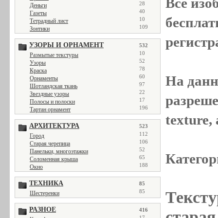
Все
изо
28
Деньги
40
Газеты
бесплат
10
Тетрадный лист
109
Зонтики
регистр
УЗОРЫ И ОРНАМЕНТ
532
10
Размытые текстуры
52
Узоры
78
Краска
На данн
60
Орнаменты
97
Шотландская ткань
22
Звездные узоры
разреше
17
Полосы и полоски
196
Тартан орнамент
texture
АРХИТЕКТУРА
523
112
Город
106
Старая черепица
52
Панельки, многоэтажки
Категор
65
Соломенная крыша
188
Окно
ТЕХНИКА
85
85
Тексту
Шестеренки
РАЗНОЕ
416
старая 
17