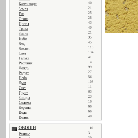
40
Капли воды
21
Земля
25
Ель
28
Огонь
43
Цветы
40
Трава
21
Земля
35
Небо
45
Лед
113
Листья
134
Свет
41
Галька
14
Растения
99
Дождь
27
Радуга
56
Небо
108
Дым
11
Снег
63
Грунт
23
Звезды
16
Солома
66
Деревья
66
Вода
40
Волны
ОВОЩИ
100
3
Разные
39