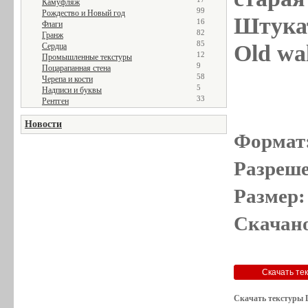
Камуфляж
99
Рождество и Новый год
Штукат
16
Флаги
82
Гранж
85
Old wal
Сердца
12
Промышленные текстуры
9
Поцарапанная стена
58
Черепа и кости
5
Надписи и буквы
33
Рентген
Новости
Формат
Разреше
Размер:
Скачано
Скачать текстуры 