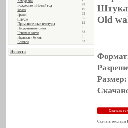
Камуфляж
99
Штукат
Рождество и Новый год
16
Флаги
82
Гранж
Old wal
85
Сердца
12
Промышленные текстуры
9
Поцарапанная стена
58
Черепа и кости
5
Надписи и буквы
33
Рентген
Новости
Формат
Разреше
Размер:
Скачано
Скачать текстуры 