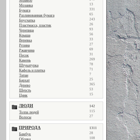
Мрамор
13
Мозаика
331
Бумага
65
Разлинованная бумага
243
Брусчатка
26
Пластмасса, пластик
93
Черепица
56
Крыша
33
Веревка
27
Резина
69
Ржавчина
31
Песок
269
Камень
78
Штукатурка
71
Кафель и плитка
7
Титан
25
Бархат
365
Дерево
53
Шерсть
15
Цинк
ЛЮДИ
142
115
Толпа людей
27
Волосы
ПРИРОДА
1311
28
Бамбук
108
Облака