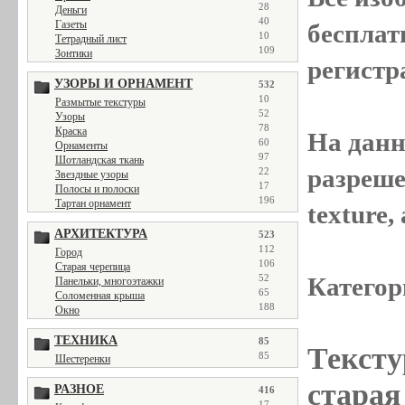
28
Деньги
40
Газеты
бесплат
10
Тетрадный лист
109
Зонтики
регистр
УЗОРЫ И ОРНАМЕНТ
532
10
Размытые текстуры
52
Узоры
78
Краска
На данн
60
Орнаменты
97
Шотландская ткань
разреше
22
Звездные узоры
17
Полосы и полоски
196
Тартан орнамент
texture
АРХИТЕКТУРА
523
112
Город
106
Старая черепица
52
Категор
Панельки, многоэтажки
65
Соломенная крыша
188
Окно
ТЕХНИКА
85
Тексту
85
Шестеренки
старая 
РАЗНОЕ
416
17