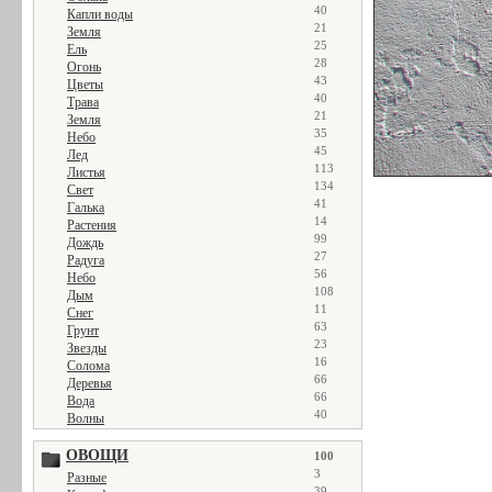
40
Капли воды
21
Земля
25
Ель
28
Огонь
43
Цветы
40
Трава
21
Земля
35
Небо
45
Лед
113
Листья
134
Свет
41
Галька
14
Растения
99
Дождь
27
Радуга
56
Небо
108
Дым
11
Снег
63
Грунт
23
Звезды
16
Солома
66
Деревья
66
Вода
40
Волны
ОВОЩИ
100
3
Разные
39