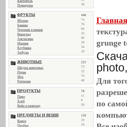
Картофель
58
Помидоры
ФРУКТЫ
448
Главна
74
Яблоки
76
Бананы
64
текстура
Черешня и вишня
32
Виноград
90
Апельсины
grunge t
59
Малина
34
Клубника
19
Скача
Арбузы
ЖИВОТНЫЕ
221
photo
73
Шкуры животных
32
Перья
76
Мех
Для тог
40
Рептилии
разреш
ПРОДУКТЫ
78
11
Пиво
8
по само
Хлеб
59
Кофе и шоколад
компью
ПРЕДМЕТЫ И ВЕЩИ
250
29
Книги
Все
изо
34
Пробки