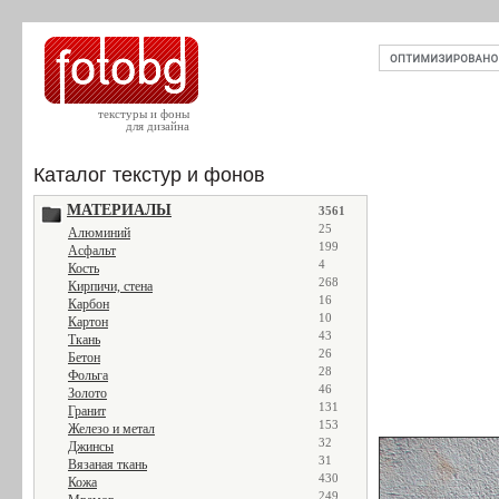
текстуры и фоны
для дизайна
Каталог текстур и фонов
МАТЕРИАЛЫ
3561
25
Алюминий
199
Асфальт
4
Кость
268
Кирпичи, стена
16
Карбон
10
Картон
43
Ткань
26
Бетон
28
Фольга
46
Золото
131
Гранит
153
Железо и метал
32
Джинсы
31
Вязаная ткань
430
Кожа
249