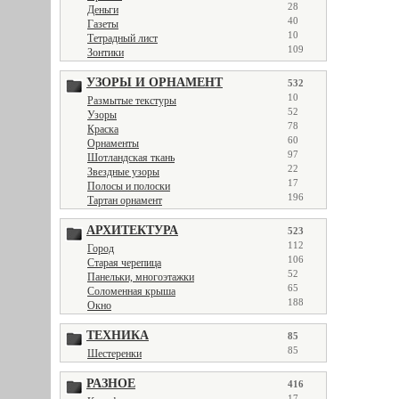
28
Деньги
40
Газеты
10
Тетрадный лист
109
Зонтики
УЗОРЫ И ОРНАМЕНТ
532
10
Размытые текстуры
52
Узоры
78
Краска
60
Орнаменты
97
Шотландская ткань
22
Звездные узоры
17
Полосы и полоски
196
Тартан орнамент
АРХИТЕКТУРА
523
112
Город
106
Старая черепица
52
Панельки, многоэтажки
65
Соломенная крыша
188
Окно
ТЕХНИКА
85
85
Шестеренки
РАЗНОЕ
416
17