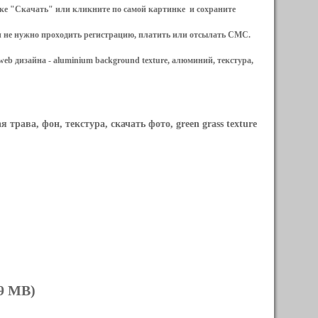
ылке "Скачать" или кликните по самой картинке и сохраните
и не нужно проходить регистрацию, платить или отсылать СМС.
web дизайна -
aluminium background texture, алюминий, текстура,
я трава, фон, текстура, скачать фото, green grass texture
89 MB)