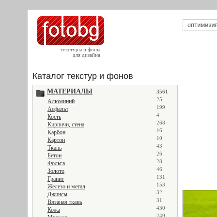
текстуры и фоны
для дизайна
Каталог текстур и фонов
МАТЕРИАЛЫ
3561
25
Алюминий
199
Асфальт
4
Кость
268
Кирпичи, стена
16
Карбон
10
Картон
43
Ткань
26
Бетон
28
Фольга
46
Золото
131
Гранит
153
Железо и метал
32
Джинсы
31
Вязаная ткань
430
Кожа
249