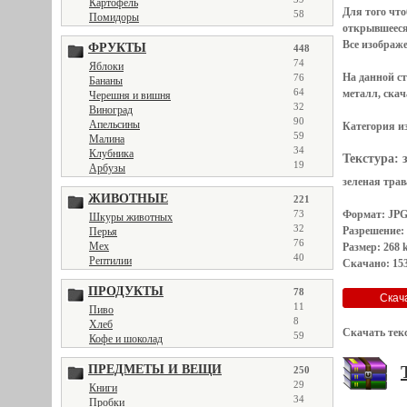
Картофель
Для того чт
58
Помидоры
открывшеес
Все
изображ
ФРУКТЫ
448
74
Яблоки
На данной с
76
Бананы
64
металл, скач
Черешня и вишня
32
Виноград
90
Апельсины
Категория и
59
Малина
34
Клубника
Текстура:
19
Арбузы
зеленая трава
ЖИВОТНЫЕ
221
Формат: JP
73
Шкуры животных
32
Разрешение:
Перья
76
Мех
Размер: 268 
40
Рептилии
Скачано: 153
ПРОДУКТЫ
78
11
Пиво
8
Хлеб
Скачать тек
59
Кофе и шоколад
ПРЕДМЕТЫ И ВЕЩИ
250
29
Книги
34
Пробки