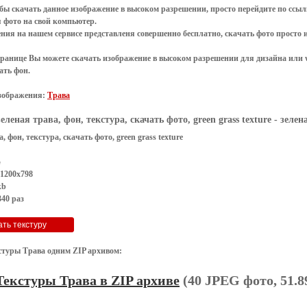
обы
скачать
данное
изображение в высоком разрешении
, просто перейдите по сс
я
фото
на свой компьютер.
ения
на нашем сервисе представленя совершенно
бесплатно
,
скачать фото
просто 
транице Вы можете скачать изображение в высоком разрешении для дизайна или 
ать фон
.
зображения:
Трава
зеленая трава, фон, текстура, скачать фото, green grass texture
- зелена
, фон, текстура, скачать фото, green grass texture
G
 1200x798
kb
40 раз
стуры Трава одним ZIP архивом:
Текстуры Трава в ZIP архиве
(40 JPEG фото, 51.