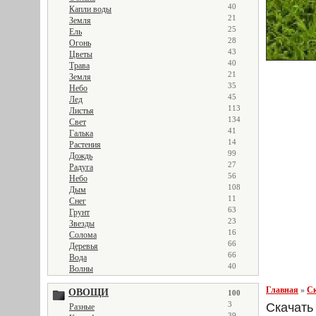
40
Капли воды
21
Земля
25
Ель
28
Огонь
43
Цветы
40
Трава
21
Земля
35
Небо
45
Лед
113
Листья
134
Свет
41
Галька
14
Растения
99
Дождь
27
Радуга
56
Небо
108
Дым
11
Снег
63
Грунт
23
Звезды
16
Солома
66
Деревья
66
Вода
40
Волны
Главная
»
Ск
ОВОЩИ
100
3
Скачать 
Разные
39