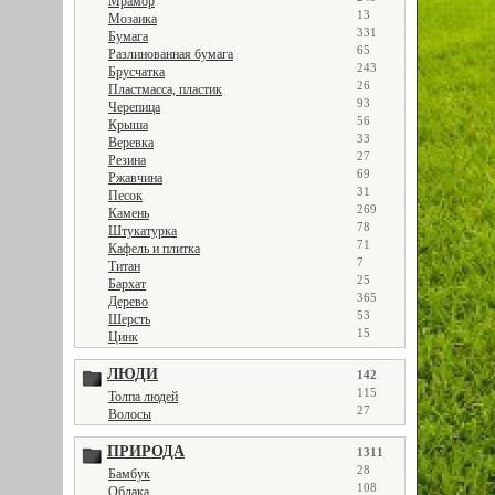
Мрамор
13
Мозаика
331
Бумага
65
Разлинованная бумага
243
Брусчатка
26
Пластмасса, пластик
93
Черепица
56
Крыша
33
Веревка
27
Резина
69
Ржавчина
31
Песок
269
Камень
78
Штукатурка
71
Кафель и плитка
7
Титан
25
Бархат
365
Дерево
53
Шерсть
15
Цинк
ЛЮДИ
142
115
Толпа людей
27
Волосы
ПРИРОДА
1311
28
Бамбук
108
Облака