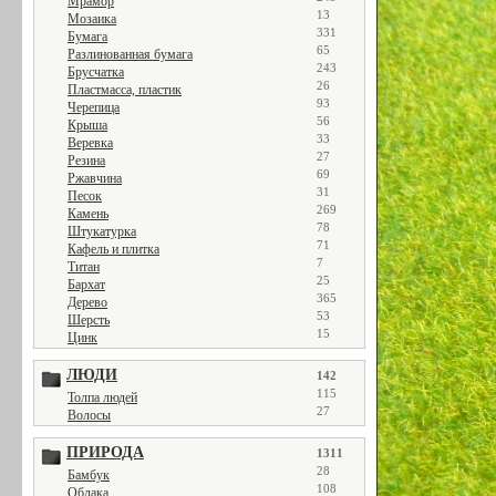
Мрамор
13
Мозаика
331
Бумага
65
Разлинованная бумага
243
Брусчатка
26
Пластмасса, пластик
93
Черепица
56
Крыша
33
Веревка
27
Резина
69
Ржавчина
31
Песок
269
Камень
78
Штукатурка
71
Кафель и плитка
7
Титан
25
Бархат
365
Дерево
53
Шерсть
15
Цинк
ЛЮДИ
142
115
Толпа людей
27
Волосы
ПРИРОДА
1311
28
Бамбук
108
Облака