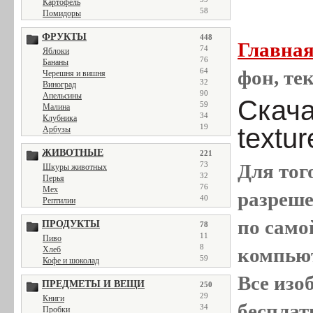
Картофель
58
Помидоры
ФРУКТЫ
448
Главна
74
Яблоки
76
Бананы
64
фон, тек
Черешня и вишня
32
Виноград
90
Апельсины
Скача
59
Малина
34
Клубника
19
textur
Арбузы
ЖИВОТНЫЕ
221
73
Для тог
Шкуры животных
32
Перья
76
Мех
разреш
40
Рептилии
по само
ПРОДУКТЫ
78
11
Пиво
8
компью
Хлеб
59
Кофе и шоколад
Все
изо
ПРЕДМЕТЫ И ВЕЩИ
250
29
Книги
бесплат
34
Пробки