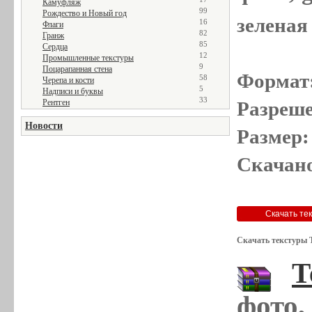
Камуфляж
99
Рождество и Новый год
зеленая 
16
Флаги
82
Гранж
85
Сердца
12
Промышленные текстуры
9
Поцарапанная стена
Формат
58
Черепа и кости
5
Надписи и буквы
33
Рентген
Разреше
Новости
Размер:
Скачано
Скачать текстуры 
Т
фото,