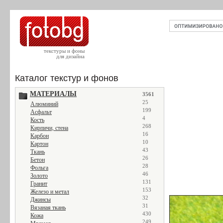
текстуры и фоны
для дизайна
Каталог текстур и фонов
МАТЕРИАЛЫ
3561
25
Алюминий
199
Асфальт
4
Кость
268
Кирпичи, стена
16
Карбон
10
Картон
43
Ткань
26
Бетон
28
Фольга
46
Золото
131
Гранит
153
Железо и метал
32
Джинсы
31
Вязаная ткань
430
Кожа
249