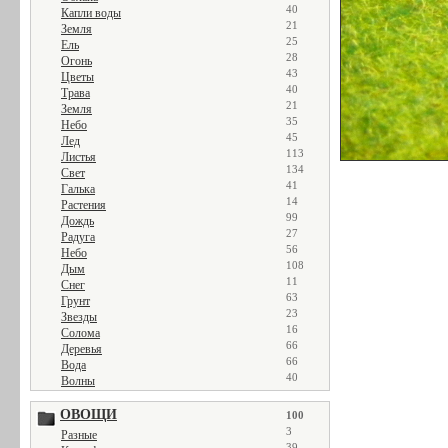
40
Капли воды
21
Земля
25
Ель
28
Огонь
43
Цветы
40
Трава
21
Земля
35
Небо
45
Лед
113
Листья
134
Свет
41
Галька
14
Растения
99
Дождь
27
Радуга
56
Небо
108
Дым
11
Снег
63
Грунт
23
Звезды
16
Солома
66
Деревья
66
Вода
40
Волны
ОВОЩИ
100
3
Разные
39