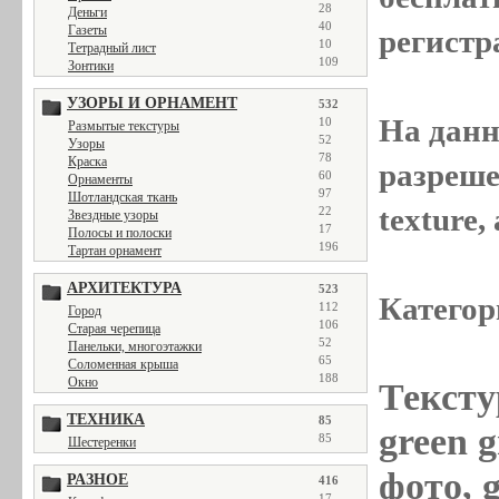
28
Деньги
40
Газеты
регистр
10
Тетрадный лист
109
Зонтики
УЗОРЫ И ОРНАМЕНТ
532
На данн
10
Размытые текстуры
52
Узоры
78
Краска
разреше
60
Орнаменты
97
Шотландская ткань
texture
22
Звездные узоры
17
Полосы и полоски
196
Тартан орнамент
АРХИТЕКТУРА
523
Категор
112
Город
106
Старая черепица
52
Панельки, многоэтажки
65
Соломенная крыша
188
Окно
Тексту
ТЕХНИКА
85
green g
85
Шестеренки
фото, g
РАЗНОЕ
416
17