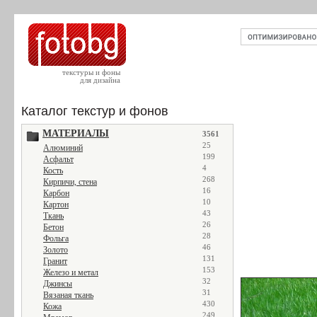
текстуры и фоны
для дизайна
Каталог текстур и фонов
МАТЕРИАЛЫ
3561
25
Алюминий
199
Асфальт
4
Кость
268
Кирпичи, стена
16
Карбон
10
Картон
43
Ткань
26
Бетон
28
Фольга
46
Золото
131
Гранит
153
Железо и метал
32
Джинсы
31
Вязаная ткань
430
Кожа
249