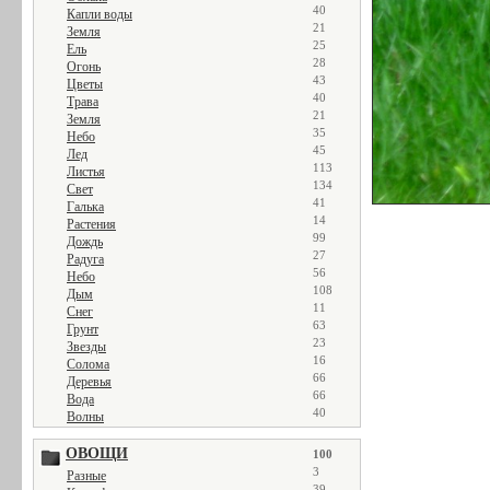
40
Капли воды
21
Земля
25
Ель
28
Огонь
43
Цветы
40
Трава
21
Земля
35
Небо
45
Лед
113
Листья
134
Свет
41
Галька
14
Растения
99
Дождь
27
Радуга
56
Небо
108
Дым
11
Снег
63
Грунт
23
Звезды
16
Солома
66
Деревья
66
Вода
40
Волны
ОВОЩИ
100
3
Разные
39