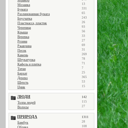
Мрамор
13
Мозаика
331
Бумага
65
Разлинованная бумага
243
Брусчатка
26
Пластмасса, пластик
93
Черепица
56
Крыша
33
Веревка
27
Резина
69
Ржавчина
31
Песок
269
Камень
78
Штукатурка
71
Кафель и плитка
7
Титан
25
Бархат
365
Дерево
53
Шерсть
15
Цинк
ЛЮДИ
142
115
Толпа людей
27
Волосы
ПРИРОДА
1311
28
Бамбук
108
Облака