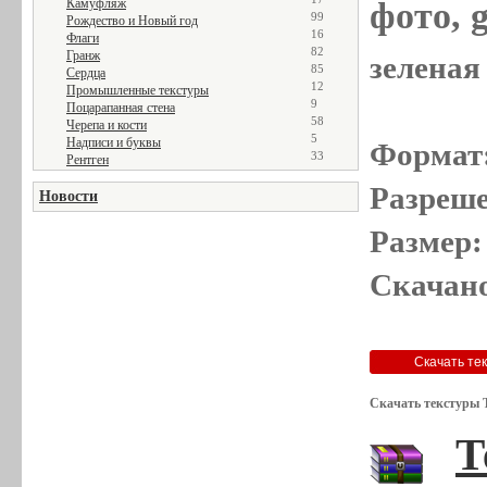
фото, g
Камуфляж
99
Рождество и Новый год
16
Флаги
82
Гранж
зеленая 
85
Сердца
12
Промышленные текстуры
9
Поцарапанная стена
58
Черепа и кости
5
Надписи и буквы
Формат
33
Рентген
Разреше
Новости
Размер:
Скачано
Скачать текстуры 
Т