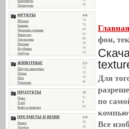
Картофель
58
Помидоры
ФРУКТЫ
448
74
Яблоки
76
Главна
Бананы
64
Черешня и вишня
32
Виноград
фон, тек
90
Апельсины
59
Малина
34
Скача
Клубника
19
Арбузы
textur
ЖИВОТНЫЕ
221
73
Шкуры животных
32
Перья
Для тог
76
Мех
40
Рептилии
разреш
ПРОДУКТЫ
78
11
Пиво
по само
8
Хлеб
59
Кофе и шоколад
компью
ПРЕДМЕТЫ И ВЕЩИ
250
Все
изо
29
Книги
34
Пробки