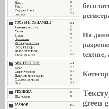
28
Деньги
бесплат
40
Газеты
10
Тетрадный лист
регистр
109
Зонтики
УЗОРЫ И ОРНАМЕНТ
532
10
Размытые текстуры
52
Узоры
На данн
78
Краска
60
Орнаменты
разреше
97
Шотландская ткань
22
Звездные узоры
17
Полосы и полоски
texture
196
Тартан орнамент
АРХИТЕКТУРА
523
112
Город
106
Категор
Старая черепица
52
Панельки, многоэтажки
65
Соломенная крыша
188
Окно
Тексту
ТЕХНИКА
85
85
Шестеренки
green g
РАЗНОЕ
416
17