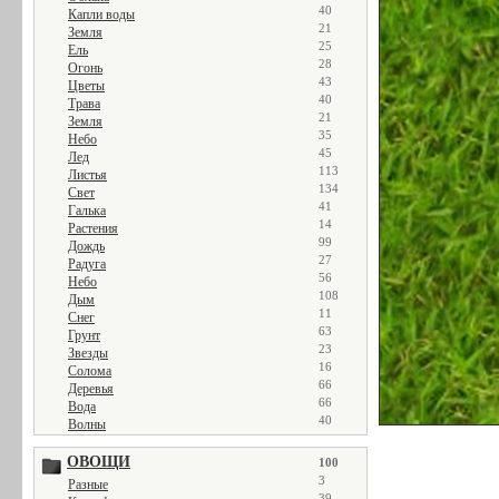
40
Капли воды
21
Земля
25
Ель
28
Огонь
43
Цветы
40
Трава
21
Земля
35
Небо
45
Лед
113
Листья
134
Свет
41
Галька
14
Растения
99
Дождь
27
Радуга
56
Небо
108
Дым
11
Снег
63
Грунт
23
Звезды
16
Солома
66
Деревья
66
Вода
40
Волны
ОВОЩИ
100
3
Разные
39