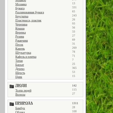
Мрамор
13
Мозаика
331
Бумага
65
Разлинованная бумага
243
Брусчатка
26
Пластмасса, пластик
93
Черепица
56
Крыша
33
Веревка
27
Резина
69
Ржавчина
31
Песок
269
Камень
78
Штукатурка
71
Кафель и плитка
7
Титан
25
Бархат
365
Дерево
53
Шерсть
15
Цинк
ЛЮДИ
142
115
Толпа людей
27
Волосы
ПРИРОДА
1311
28
Бамбук
108
Облака