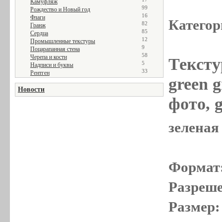
Камуфляж
99
Рождество и Новый год
16
Флаги
Категор
82
Гранж
85
Сердца
12
Промышленные текстуры
9
Поцарапанная стена
58
Черепа и кости
Тексту
5
Надписи и буквы
33
Рентген
green g
Новости
фото, g
зеленая 
Формат
Разреше
Размер: