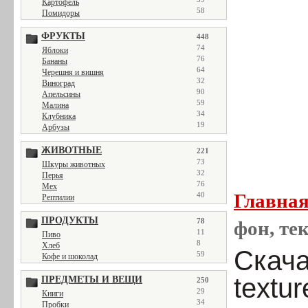
Картофель
58
Помидоры
ФРУКТЫ
448
74
Яблоки
76
Бананы
64
Черешня и вишня
32
Виноград
90
Апельсины
59
Малина
34
Клубника
19
Арбузы
ЖИВОТНЫЕ
221
73
Шкуры животных
32
Перья
76
Мех
Главна
40
Рептилии
ПРОДУКТЫ
78
фон, тек
11
Пиво
8
Хлеб
Скача
59
Кофе и шоколад
textur
ПРЕДМЕТЫ И ВЕЩИ
250
29
Книги
34
Пробки