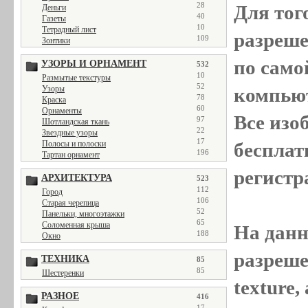
28
Для тог
Деньги
40
Газеты
10
Тетрадный лист
разреш
109
Зонтики
по само
УЗОРЫ И ОРНАМЕНТ
532
10
Размытые текстуры
52
Узоры
компью
78
Краска
60
Орнаменты
Все
изо
97
Шотландская ткань
22
Звездные узоры
17
Полосы и полоски
бесплат
196
Тартан орнамент
регистр
АРХИТЕКТУРА
523
112
Город
106
Старая черепица
52
Панельки, многоэтажки
65
Соломенная крыша
На данн
188
Окно
разреше
ТЕХНИКА
85
85
Шестеренки
texture
РАЗНОЕ
416
17