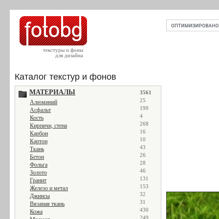
текстуры и фоны
для дизайна
Каталог текстур и фонов
МАТЕРИАЛЫ
3561
25
Алюминий
199
Асфальт
4
Кость
268
Кирпичи, стена
16
Карбон
10
Картон
43
Ткань
26
Бетон
28
Фольга
46
Золото
131
Гранит
153
Железо и метал
32
Джинсы
31
Вязаная ткань
430
Кожа
249