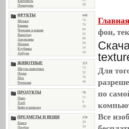
Картофель
58
Помидоры
ФРУКТЫ
448
Главна
74
Яблоки
76
Бананы
64
фон, тек
Черешня и вишня
32
Виноград
90
Апельсины
Скача
59
Малина
34
Клубника
19
textur
Арбузы
ЖИВОТНЫЕ
221
73
Для тог
Шкуры животных
32
Перья
76
Мех
разреш
40
Рептилии
по само
ПРОДУКТЫ
78
11
Пиво
8
компью
Хлеб
59
Кофе и шоколад
Все
изо
ПРЕДМЕТЫ И ВЕЩИ
250
29
Книги
бесплат
34
Пробки