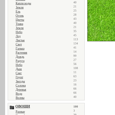
40
Капли воды
21
Земля
25
Ель
28
Огонь
43
Цветы
40
Трава
21
Земля
35
Небо
45
Лед
113
Листья
134
Свет
41
Галька
14
Растения
99
Дождь
27
Радуга
56
Небо
108
Дым
11
Снег
63
Грунт
23
Звезды
16
Солома
66
Деревья
66
Вода
40
Волны
ОВОЩИ
100
3
Разные
39