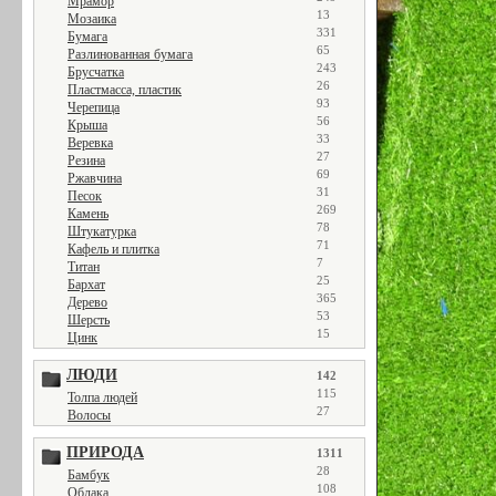
Мрамор
13
Мозаика
331
Бумага
65
Разлинованная бумага
243
Брусчатка
26
Пластмасса, пластик
93
Черепица
56
Крыша
33
Веревка
27
Резина
69
Ржавчина
31
Песок
269
Камень
78
Штукатурка
71
Кафель и плитка
7
Титан
25
Бархат
365
Дерево
53
Шерсть
15
Цинк
ЛЮДИ
142
115
Толпа людей
27
Волосы
ПРИРОДА
1311
28
Бамбук
108
Облака