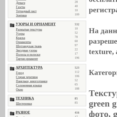
28
Деньги
40
Газеты
регистр
10
Тетрадный лист
109
Зонтики
УЗОРЫ И ОРНАМЕНТ
532
На данн
10
Размытые текстуры
52
Узоры
78
Краска
разреше
60
Орнаменты
97
Шотландская ткань
texture
22
Звездные узоры
17
Полосы и полоски
196
Тартан орнамент
АРХИТЕКТУРА
523
Категор
112
Город
106
Старая черепица
52
Панельки, многоэтажки
65
Соломенная крыша
188
Окно
Тексту
ТЕХНИКА
85
green g
85
Шестеренки
фото, g
РАЗНОЕ
416
17