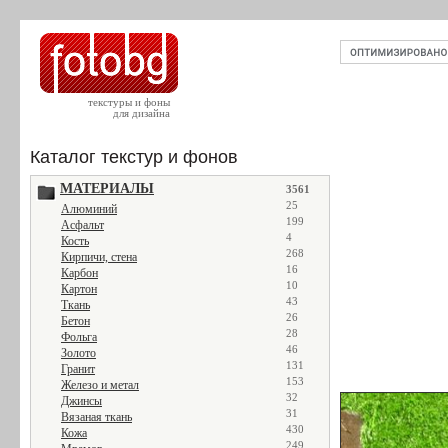
текстуры и фоны
для дизайна
Каталог текстур и фонов
МАТЕРИАЛЫ
3561
25
Алюминий
199
Асфальт
4
Кость
268
Кирпичи, стена
16
Карбон
10
Картон
43
Ткань
26
Бетон
28
Фольга
46
Золото
131
Гранит
153
Железо и метал
32
Джинсы
31
Вязаная ткань
430
Кожа
249