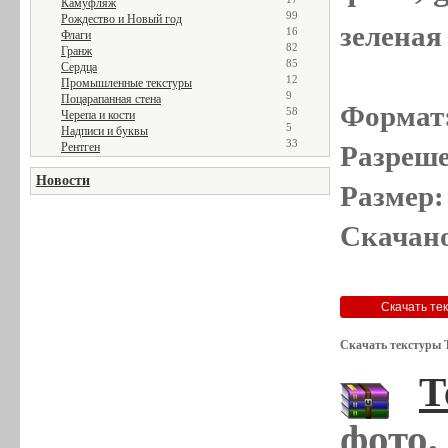
Камуфляж
99
Рождество и Новый год
зеленая 
16
Флаги
82
Гранж
85
Сердца
12
Промышленные текстуры
9
Поцарапанная стена
Формат
58
Черепа и кости
5
Надписи и буквы
33
Рентген
Разреше
Новости
Размер:
Скачано
Скачать текстуры 
Т
фото,