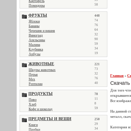
Картофель
58
Помидоры
ФРУКТЫ
448
74
Яблоки
76
Бананы
64
Черешня и вишня
32
Виноград
90
Апельсины
59
Малина
34
Клубника
19
Арбузы
ЖИВОТНЫЕ
221
73
Шкуры животных
32
Перья
Главная
»
Ск
76
Мех
Скачать 
40
Рептилии
Для того чт
ПРОДУКТЫ
78
открывшеес
11
Пиво
Все
изображ
8
Хлеб
59
Кофе и шоколад
На данной с
металл, скач
ПРЕДМЕТЫ И ВЕЩИ
250
29
Книги
Категория и
34
Пробки