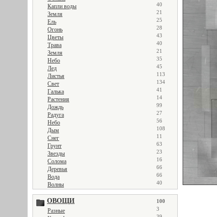
40
Капли воды
21
Земля
25
Ель
28
Огонь
43
Цветы
40
Трава
21
Земля
35
Небо
45
Лед
113
Листья
134
Свет
41
Галька
14
Растения
99
Дождь
27
Радуга
56
Небо
108
Дым
11
Снег
63
Грунт
23
Звезды
16
Солома
66
Деревья
66
Вода
40
Волны
ОВОЩИ
100
3
Разные
39