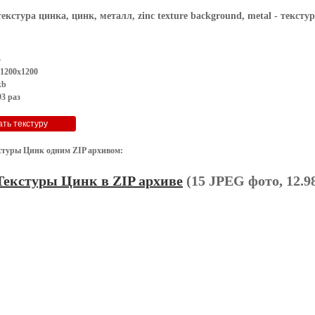
текстура цинка, цинк, металл, zinc texture background, metal
- текстур
G
 1200x1200
kb
3 раз
стуры Цинк одним ZIP архивом:
Текстуры Цинк в ZIP архиве
(15 JPEG фото, 12.9