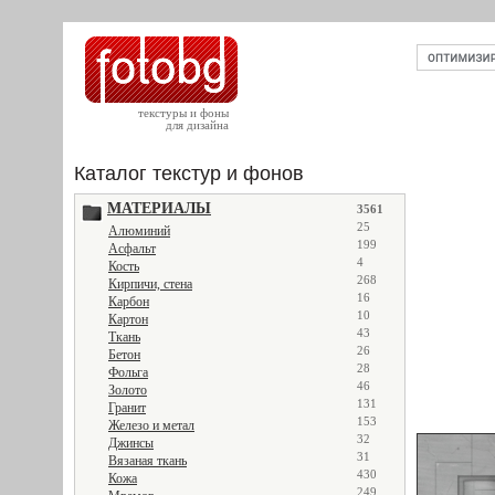
текстуры и фоны
для дизайна
Каталог текстур и фонов
МАТЕРИАЛЫ
3561
25
Алюминий
199
Асфальт
4
Кость
268
Кирпичи, стена
16
Карбон
10
Картон
43
Ткань
26
Бетон
28
Фольга
46
Золото
131
Гранит
153
Железо и метал
32
Джинсы
31
Вязаная ткань
430
Кожа
249