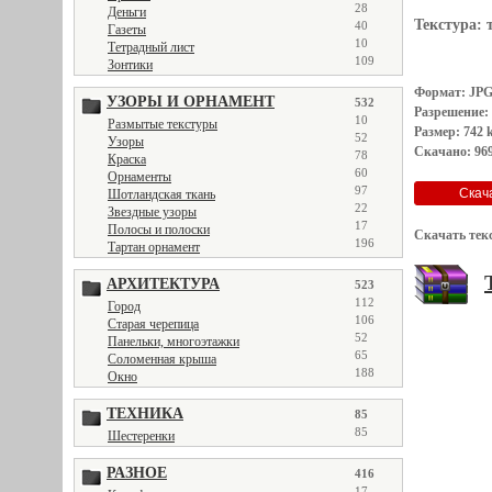
28
Деньги
Текстура:
40
Газеты
10
Тетрадный лист
109
Зонтики
Формат: JP
УЗОРЫ И ОРНАМЕНТ
532
Разрешение:
10
Размытые текстуры
Размер: 742 
52
Узоры
Скачано: 969
78
Краска
60
Орнаменты
97
Шотландская ткань
22
Звездные узоры
17
Полосы и полоски
Скачать тек
196
Тартан орнамент
АРХИТЕКТУРА
523
112
Город
106
Старая черепица
52
Панельки, многоэтажки
65
Соломенная крыша
188
Окно
ТЕХНИКА
85
85
Шестеренки
РАЗНОЕ
416
17