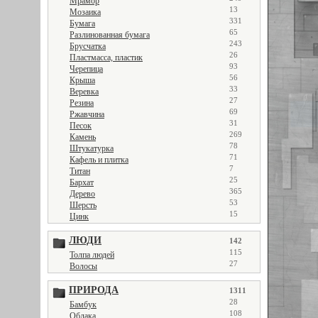
Мрамор
13
Мозаика
331
Бумага
65
Разлинованная бумага
243
Брусчатка
26
Пластмасса, пластик
93
Черепица
56
Крыша
33
Веревка
27
Резина
69
Ржавчина
31
Песок
269
Камень
78
Штукатурка
71
Кафель и плитка
7
Титан
25
Бархат
365
Дерево
53
Шерсть
15
Цинк
ЛЮДИ
142
115
Толпа людей
27
Волосы
ПРИРОДА
1311
28
Бамбук
108
Облака