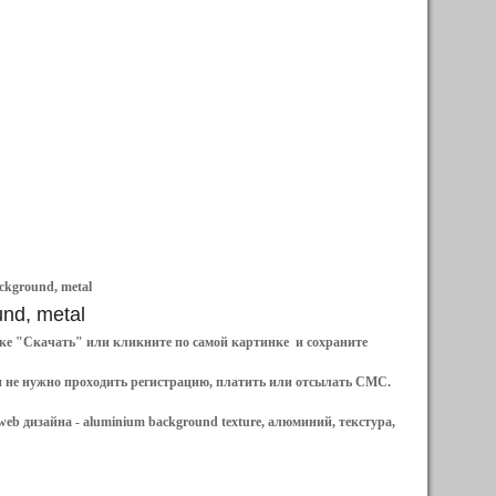
ckground, metal
und, metal
ылке "Скачать" или кликните по самой картинке и сохраните
и не нужно проходить регистрацию, платить или отсылать СМС.
web дизайна -
aluminium background texture, алюминий, текстура,