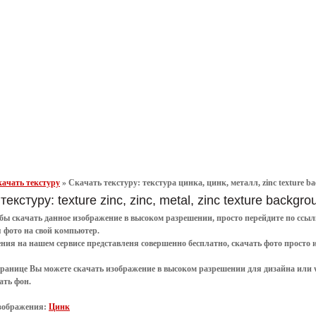
ачать текстуру
»
Скачать текстуру: текстура цинка, цинк, металл, zinc texture ba
текстуру: texture zinc, zinc, metal, zinc texture backgro
обы
скачать
данное
изображение в высоком разрешении
, просто перейдите по сс
я
фото
на свой компьютер.
ения
на нашем сервисе представленя совершенно
бесплатно
,
скачать фото
просто 
транице Вы можете скачать изображение в высоком разрешении для дизайна или 
ать фон
.
зображения:
Цинк