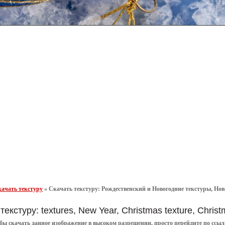
ачать текстуру
»
Скачать текстуру: Рождественский и Новогодние текстуры, Новы
текстуру: textures, New Year, Christmas texture, Chri
обы
скачать
данное
изображение в высоком разрешении
, просто перейдите по сс