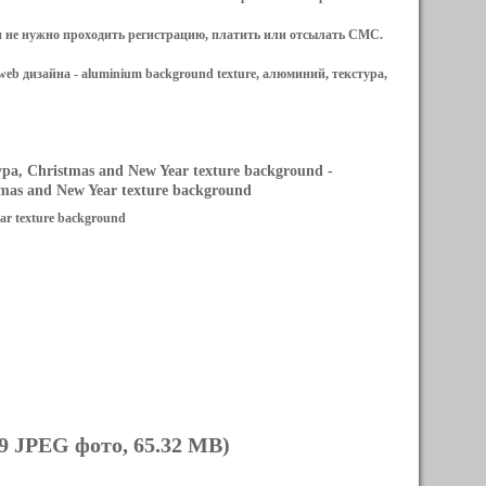
и не нужно проходить регистрацию, платить или отсылать СМС.
web дизайна -
aluminium background texture, алюминий, текстура,
а, Christmas and New Year texture background
-
as and New Year texture background
ar texture background
9 JPEG фото, 65.32 MB)