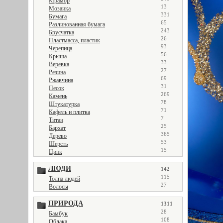
Мрамор
13
Мозаика
331
Бумага
65
Разлинованная бумага
243
Брусчатка
26
Пластмасса, пластик
93
Черепица
56
Крыша
33
Веревка
27
Резина
69
Ржавчина
31
Песок
269
Камень
78
Штукатурка
71
Кафель и плитка
7
Титан
25
Бархат
365
Дерево
53
Шерсть
15
Цинк
ЛЮДИ
142
115
Толпа людей
27
Волосы
ПРИРОДА
1311
28
Бамбук
108
Облака