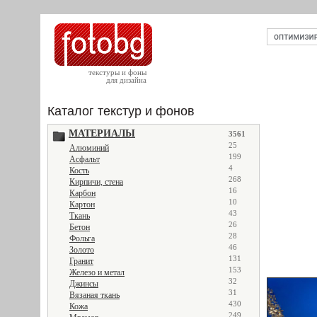
текстуры и фоны
для дизайна
Каталог текстур и фонов
МАТЕРИАЛЫ
3561
25
Алюминий
199
Асфальт
4
Кость
268
Кирпичи, стена
16
Карбон
10
Картон
43
Ткань
26
Бетон
28
Фольга
46
Золото
131
Гранит
153
Железо и метал
32
Джинсы
31
Вязаная ткань
430
Кожа
249