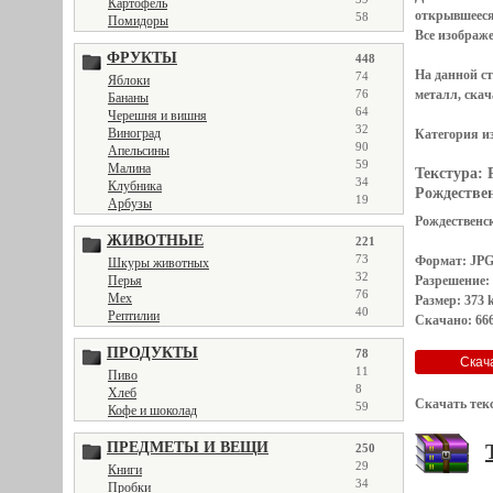
Картофель
открывшеес
58
Помидоры
Все
изображ
ФРУКТЫ
448
На данной с
74
Яблоки
металл, скач
76
Бананы
64
Черешня и вишня
32
Виноград
Категория и
90
Апельсины
59
Малина
Текстура:
34
Клубника
Рождествен
19
Арбузы
Рождественск
ЖИВОТНЫЕ
221
73
Формат: JP
Шкуры животных
32
Разрешение:
Перья
76
Мех
Размер: 373 
40
Рептилии
Скачано: 666
ПРОДУКТЫ
78
11
Пиво
8
Хлеб
Скачать тек
59
Кофе и шоколад
ПРЕДМЕТЫ И ВЕЩИ
250
29
Книги
34
Пробки