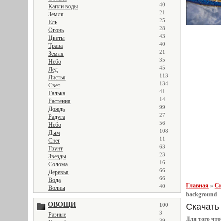
40
Капли воды
21
Земля
25
Ель
28
Огонь
43
Цветы
40
Трава
21
Земля
35
Небо
45
Лед
113
Листья
134
Свет
41
Галька
14
Растения
99
Дождь
27
Радуга
56
Небо
108
Дым
11
Снег
63
Грунт
23
Звезды
16
Солома
66
Деревья
66
Вода
Главная
»
Ск
40
Волны
background
ОВОЩИ
Скачать 
100
3
Разные
Для того чт
39