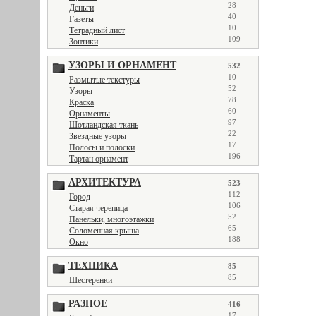
28
Деньги
40
Газеты
10
Тетрадный лист
109
Зонтики
УЗОРЫ И ОРНАМЕНТ
532
10
Размытые текстуры
52
Узоры
78
Краска
60
Орнаменты
97
Шотландская ткань
22
Звездные узоры
17
Полосы и полоски
196
Тартан орнамент
АРХИТЕКТУРА
523
112
Город
106
Старая черепица
52
Панельки, многоэтажки
65
Соломенная крыша
188
Окно
ТЕХНИКА
85
85
Шестеренки
РАЗНОЕ
416
17