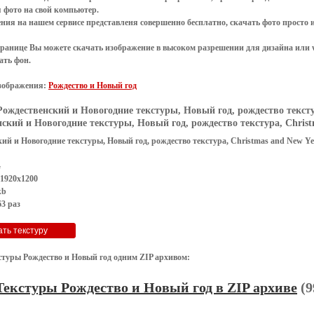
я
фото
на свой компьютер.
ения
на нашем сервисе представленя совершенно
бесплатно
,
скачать фото
просто 
транице Вы можете скачать изображение в высоком разрешении для дизайна или 
ать фон
.
зображения:
Рождество и Новый год
Рождественский и Новогодние текстуры, Новый год, рождество текстур
ский и Новогодние текстуры, Новый год, рождество текстура, Christm
ий и Новогодние текстуры, Новый год, рождество текстура, Christmas and New Ye
G
 1920x1200
kb
3 раз
стуры Рождество и Новый год одним ZIP архивом:
Текстуры Рождество и Новый год в ZIP архиве
(9