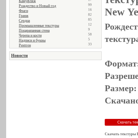
Камуфляж
99
Рождество и Новый год
New Ye
16
Флаги
82
Гранж
85
Сердца
Рождест
12
Промышленные текстуры
9
Поцарапанная стена
58
Черепа и кости
текстур
5
Надписи и буквы
33
Рентген
Новости
Формат
Разреше
Размер:
Скачано
Скачать текстуры Р