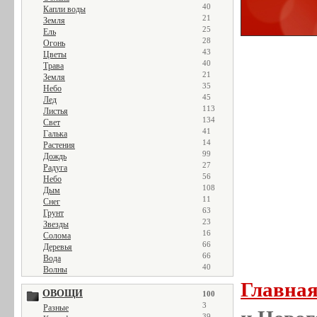
40
Капли воды
21
Земля
25
Ель
28
Огонь
43
Цветы
40
Трава
21
Земля
35
Небо
45
Лед
113
Листья
134
Свет
41
Галька
14
Растения
99
Дождь
27
Радуга
56
Небо
108
Дым
11
Снег
63
Грунт
23
Звезды
16
Солома
66
Деревья
66
Вода
40
Волны
Главна
ОВОЩИ
100
3
Разные
39