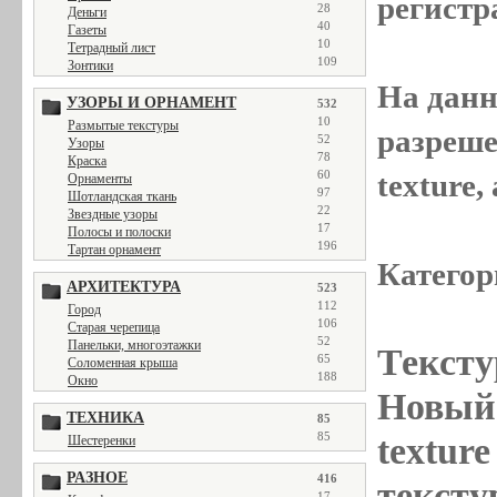
регистр
28
Деньги
40
Газеты
10
Тетрадный лист
109
Зонтики
На данн
УЗОРЫ И ОРНАМЕНТ
532
10
Размытые текстуры
разреше
52
Узоры
78
Краска
texture
60
Орнаменты
97
Шотландская ткань
22
Звездные узоры
17
Полосы и полоски
196
Тартан орнамент
Категор
АРХИТЕКТУРА
523
112
Город
106
Старая черепица
52
Панельки, многоэтажки
Тексту
65
Соломенная крыша
188
Окно
Новый 
ТЕХНИКА
85
85
textur
Шестеренки
РАЗНОЕ
416
тексту
17