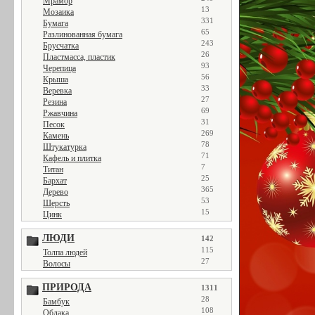
Мрамор
13
Мозаика
331
Бумага
65
Разлинованная бумага
243
Брусчатка
26
Пластмасса, пластик
93
Черепица
56
Крыша
33
Веревка
27
Резина
69
Ржавчина
31
Песок
269
Камень
78
Штукатурка
71
Кафель и плитка
7
Титан
25
Бархат
365
Дерево
53
Шерсть
15
Цинк
ЛЮДИ
142
115
Толпа людей
27
Волосы
ПРИРОДА
1311
28
Бамбук
108
Облака