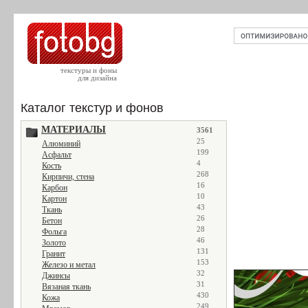
текстуры и фоны
для дизайна
Каталог текстур и фонов
МАТЕРИАЛЫ
3561
25
Алюминий
199
Асфальт
4
Кость
268
Кирпичи, стена
16
Карбон
10
Картон
43
Ткань
26
Бетон
28
Фольга
46
Золото
131
Гранит
153
Железо и метал
32
Джинсы
31
Вязаная ткань
430
Кожа
249