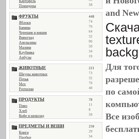
и Новог
Картофель
58
Помидоры
and New
ФРУКТЫ
448
74
Скача
Яблоки
76
Бананы
64
Черешня и вишня
textu
32
Виноград
90
Апельсины
59
backg
Малина
34
Клубника
19
Арбузы
Для тог
ЖИВОТНЫЕ
221
73
Шкуры животных
разреш
32
Перья
76
Мех
40
по само
Рептилии
ПРОДУКТЫ
78
компью
11
Пиво
8
Хлеб
Все
изо
59
Кофе и шоколад
бесплат
ПРЕДМЕТЫ И ВЕЩИ
250
29
Книги
34
Пробки