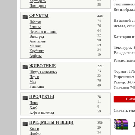
Картофель
открывшеес
58
Помидоры
Все
изображ
ФРУКТЫ
448
На данной с
74
Яблоки
металл, скач
76
Бананы
64
Черешня и вишня
32
Виноград
Категория и
90
Апельсины
59
Малина
Текстура:
34
Клубника
Рождествен
19
Арбузы
Рождественск
ЖИВОТНЫЕ
221
73
Формат: JP
Шкуры животных
32
Разрешение:
Перья
76
Мех
Размер: 343 
40
Рептилии
Скачано: 741
ПРОДУКТЫ
78
11
Пиво
8
Хлеб
Скачать тек
59
Кофе и шоколад
ПРЕДМЕТЫ И ВЕЩИ
250
29
Книги
34
Пробки