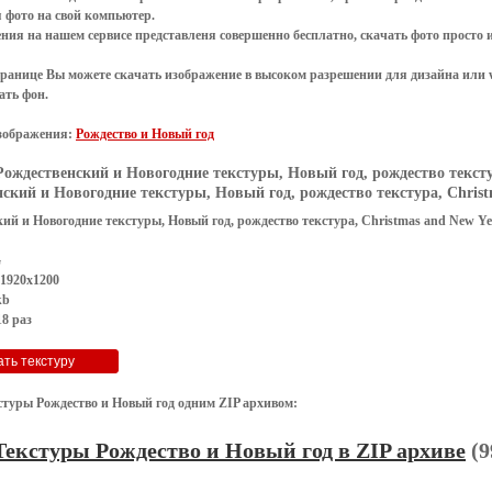
я
фото
на свой компьютер.
ения
на нашем сервисе представленя совершенно
бесплатно
,
скачать фото
просто 
транице Вы можете скачать изображение в высоком разрешении для дизайна или 
ать фон
.
зображения:
Рождество и Новый год
Рождественский и Новогодние текстуры, Новый год, рождество текстур
ский и Новогодние текстуры, Новый год, рождество текстура, Christm
ий и Новогодние текстуры, Новый год, рождество текстура, Christmas and New Ye
G
 1920x1200
kb
8 раз
стуры Рождество и Новый год одним ZIP архивом:
Текстуры Рождество и Новый год в ZIP архиве
(9