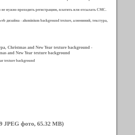
и не нужно проходить регистрацию, платить или отсылать СМС.
web дизайна -
aluminium background texture, алюминий, текстура,
а, Christmas and New Year texture background
-
as and New Year texture background
ar texture background
9 JPEG фото, 65.32 MB)