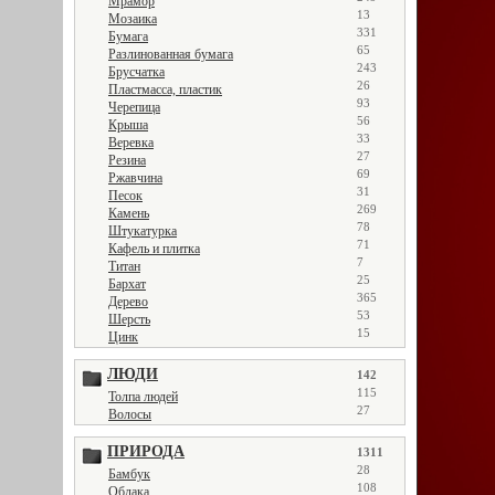
Мрамор
13
Мозаика
331
Бумага
65
Разлинованная бумага
243
Брусчатка
26
Пластмасса, пластик
93
Черепица
56
Крыша
33
Веревка
27
Резина
69
Ржавчина
31
Песок
269
Камень
78
Штукатурка
71
Кафель и плитка
7
Титан
25
Бархат
365
Дерево
53
Шерсть
15
Цинк
ЛЮДИ
142
115
Толпа людей
27
Волосы
ПРИРОДА
1311
28
Бамбук
108
Облака