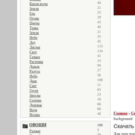
40
Капли воды
21
Земля
25
Ель
28
Огонь
43
Цветы
40
Трава
21
Земля
35
Небо
45
Лед
113
Листья
134
Свет
41
Галька
14
Растения
99
Дождь
27
Радуга
56
Небо
108
Дым
11
Снег
63
Грунт
23
Звезды
16
Солома
66
Деревья
66
Вода
Главная
»
Ск
40
Волны
background
ОВОЩИ
Скачать 
100
3
Разные
Для того чт
39