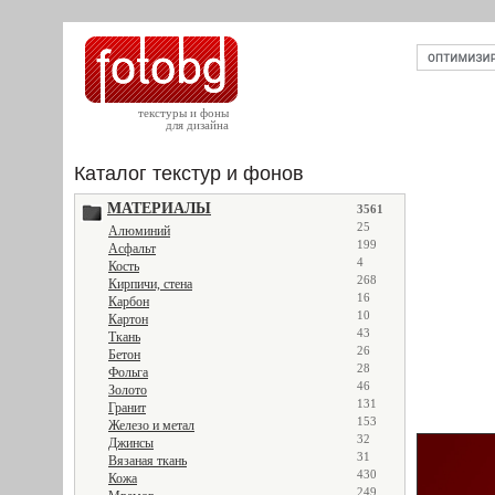
текстуры и фоны
для дизайна
Каталог текстур и фонов
МАТЕРИАЛЫ
3561
25
Алюминий
199
Асфальт
4
Кость
268
Кирпичи, стена
16
Карбон
10
Картон
43
Ткань
26
Бетон
28
Фольга
46
Золото
131
Гранит
153
Железо и метал
32
Джинсы
31
Вязаная ткань
430
Кожа
249