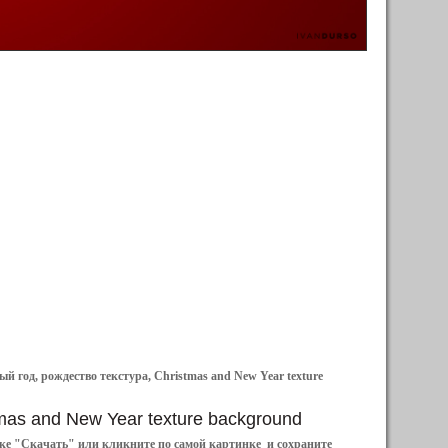
й год, рождество текстура, Christmas and New Year texture
stmas and New Year texture background
ылке "Скачать" или кликните по самой картинке и сохраните