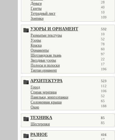
28
Деньги
40
Газеты
10
Тетрадный лист
109
Зонтики
УЗОРЫ И ОРНАМЕНТ
532
10
Размытые текстуры
52
Узоры
78
Краска
60
Орнаменты
97
Шотландская ткань
22
Звездные узоры
17
Полосы и полоски
196
Тартан орнамент
АРХИТЕКТУРА
523
112
Город
106
Старая черепица
52
Панельки, многоэтажки
65
Соломенная крыша
188
Окно
ТЕХНИКА
85
85
Шестеренки
РАЗНОЕ
416
17