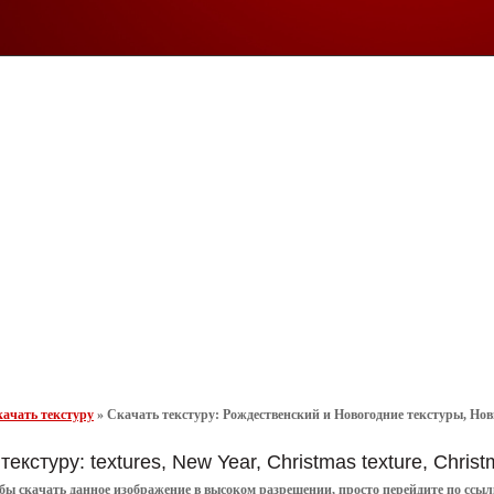
ачать текстуру
»
Скачать текстуру: Рождественский и Новогодние текстуры, Новы
текстуру: textures, New Year, Christmas texture, Chri
обы
скачать
данное
изображение в высоком разрешении
, просто перейдите по сс