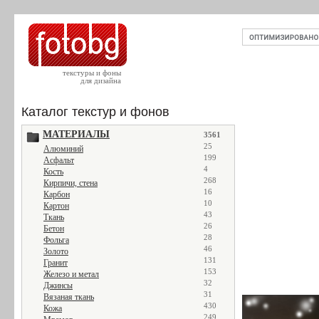
текстуры и фоны
для дизайна
Каталог текстур и фонов
МАТЕРИАЛЫ
3561
25
Алюминий
199
Асфальт
4
Кость
268
Кирпичи, стена
16
Карбон
10
Картон
43
Ткань
26
Бетон
28
Фольга
46
Золото
131
Гранит
153
Железо и метал
32
Джинсы
31
Вязаная ткань
430
Кожа
249