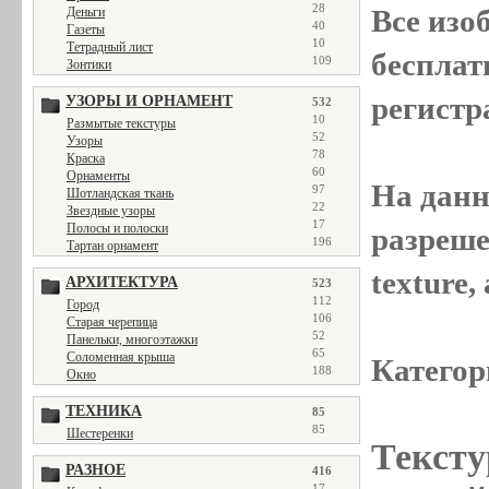
28
Все
изо
Деньги
40
Газеты
10
Тетрадный лист
бесплат
109
Зонтики
регистр
УЗОРЫ И ОРНАМЕНТ
532
10
Размытые текстуры
52
Узоры
78
Краска
60
Орнаменты
На данн
97
Шотландская ткань
22
Звездные узоры
17
Полосы и полоски
разреше
196
Тартан орнамент
texture
АРХИТЕКТУРА
523
112
Город
106
Старая черепица
52
Панельки, многоэтажки
65
Соломенная крыша
Категор
188
Окно
ТЕХНИКА
85
85
Шестеренки
Тексту
РАЗНОЕ
416
17