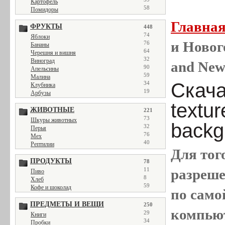
Картофель
58
Помидоры
Главна
ФРУКТЫ
448
74
Яблоки
и Новог
76
Бананы
64
Черешня и вишня
32
Виноград
and New
90
Апельсины
59
Малина
Скача
34
Клубника
19
Арбузы
textu
ЖИВОТНЫЕ
221
73
Шкуры животных
backg
32
Перья
76
Мех
40
Рептилии
Для тог
ПРОДУКТЫ
78
11
разреш
Пиво
8
Хлеб
59
Кофе и шоколад
по само
ПРЕДМЕТЫ И ВЕЩИ
250
компью
29
Книги
34
Пробки