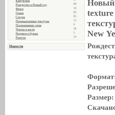
Новый 
Камуфляж
99
Рождество и Новый год
16
Флаги
textur
82
Гранж
85
Сердца
тексту
12
Промышленные текстуры
9
Поцарапанная стена
58
Черепа и кости
New Ye
5
Надписи и буквы
33
Рентген
Рождест
Новости
текстур
Формат
Разреше
Размер:
Скачано