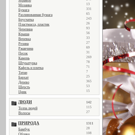
Мрамор
13
Мозаика
331
Бумага
65
Разлинованная бумага
243
Брусчатка
26
Пластмасса, пластик
93
Черепица
56
Крыша
33
Веревка
27
Резина
69
Ржавчина
31
Песок
269
Камень
78
Штукатурка
71
Кафель и плитка
7
Титан
25
Бархат
365
Дерево
53
Шерсть
15
Цинк
ЛЮДИ
142
115
Толпа людей
27
Волосы
ПРИРОДА
1311
28
Бамбук
108
Облака