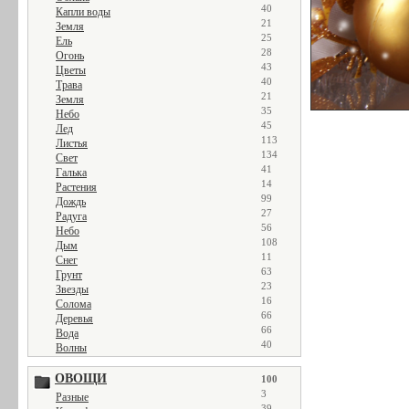
40
Капли воды
21
Земля
25
Ель
28
Огонь
43
Цветы
40
Трава
21
Земля
35
Небо
45
Лед
113
Листья
134
Свет
41
Галька
14
Растения
99
Дождь
27
Радуга
56
Небо
108
Дым
11
Снег
63
Грунт
23
Звезды
16
Солома
66
Деревья
66
Вода
40
Волны
ОВОЩИ
100
3
Разные
39