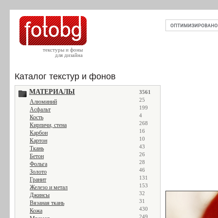
текстуры и фоны
для дизайна
Каталог текстур и фонов
МАТЕРИАЛЫ
3561
25
Алюминий
199
Асфальт
4
Кость
268
Кирпичи, стена
16
Карбон
10
Картон
43
Ткань
26
Бетон
28
Фольга
46
Золото
131
Гранит
153
Железо и метал
32
Джинсы
31
Вязаная ткань
430
Кожа
249