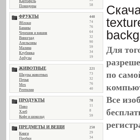
Картофель
58
Скача
Помидоры
ФРУКТЫ
448
textu
74
Яблоки
76
Бананы
backg
64
Черешня и вишня
32
Виноград
90
Апельсины
59
Для тог
Малина
34
Клубника
19
Арбузы
разреш
ЖИВОТНЫЕ
221
по само
73
Шкуры животных
32
Перья
76
компью
Мех
40
Рептилии
Все
изо
ПРОДУКТЫ
78
11
Пиво
бесплат
8
Хлеб
59
Кофе и шоколад
регистр
ПРЕДМЕТЫ И ВЕЩИ
250
29
Книги
34
Пробки