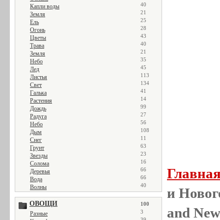
40
Капли воды
21
Земля
25
Ель
28
Огонь
43
Цветы
40
Трава
21
Земля
35
Небо
45
Лед
113
Листья
134
Свет
41
Галька
14
Растения
99
Дождь
27
Радуга
56
Небо
108
Дым
11
Снег
63
Грунт
23
Звезды
16
Солома
Главна
66
Деревья
66
Вода
40
Волны
и Новог
ОВОЩИ
100
and New
3
Разные
39