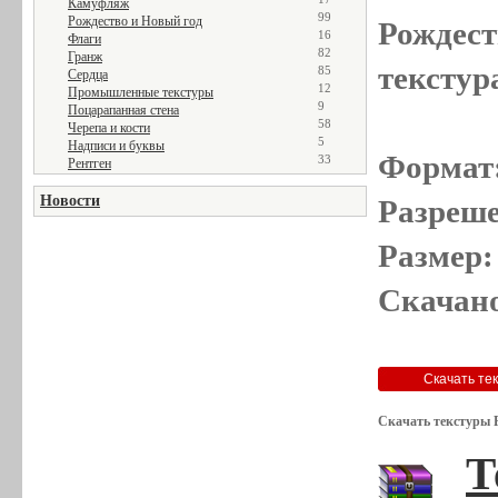
Камуфляж
99
Рождество и Новый год
Рождест
16
Флаги
82
Гранж
текстур
85
Сердца
12
Промышленные текстуры
9
Поцарапанная стена
58
Черепа и кости
5
Надписи и буквы
Формат
33
Рентген
Новости
Разреше
Размер:
Скачано
Скачать текстуры Р
Т