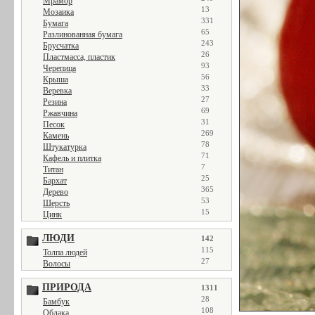
Мрамор
13
Мозаика
331
Бумага
65
Разлинованная бумага
243
Брусчатка
26
Пластмасса, пластик
93
Черепица
56
Крыша
33
Веревка
27
Резина
69
Ржавчина
31
Песок
269
Камень
78
Штукатурка
71
Кафель и плитка
7
Титан
25
Бархат
365
Дерево
53
Шерсть
15
Цинк
ЛЮДИ
142
115
Толпа людей
27
Волосы
ПРИРОДА
1311
28
Бамбук
108
Облака