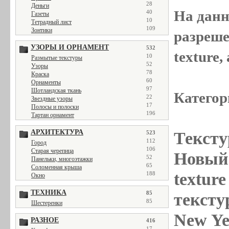
28
Деньги
На данн
40
Газеты
10
Тетрадный лист
109
Зонтики
разреше
УЗОРЫ И ОРНАМЕНТ
532
texture
10
Размытые текстуры
52
Узоры
78
Краска
60
Орнаменты
97
Шотландская ткань
Категор
22
Звездные узоры
17
Полосы и полоски
196
Тартан орнамент
АРХИТЕКТУРА
Тексту
523
112
Город
106
Старая черепица
Новый 
52
Панельки, многоэтажки
65
Соломенная крыша
textur
188
Окно
ТЕХНИКА
85
тексту
85
Шестеренки
New Ye
РАЗНОЕ
416
17