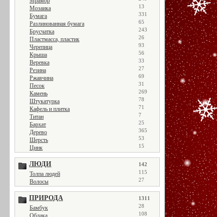
Мрамор
13
Мозаика
331
Бумага
65
Разлинованная бумага
243
Брусчатка
26
Пластмасса, пластик
93
Черепица
56
Крыша
33
Веревка
27
Резина
69
Ржавчина
31
Песок
269
Камень
78
Штукатурка
71
Кафель и плитка
7
Титан
25
Бархат
365
Дерево
53
Шерсть
15
Цинк
ЛЮДИ
142
115
Толпа людей
27
Волосы
ПРИРОДА
1311
28
Бамбук
108
Облака