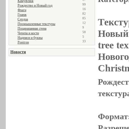
Камуфляж
99
Рождество и Новый год
16
Флаги
82
Гранж
85
Тексту
Сердца
12
Промышленные текстуры
9
Поцарапанная стена
Новый 
58
Черепа и кости
5
Надписи и буквы
33
tree te
Рентген
Новости
Нового
Christ
Рождест
текстура
Формат
Разреше