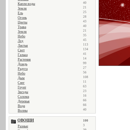
40
Капли воды
21
Земля
25
Ель
28
Огонь
43
Цветы
40
Трава
21
Земля
35
Небо
45
Лед
113
Листья
134
Свет
41
Галька
14
Растения
99
Дождь
27
Радуга
56
Небо
108
Дым
11
Снег
63
Грунт
23
Звезды
16
Солома
66
Деревья
66
Вода
40
Волны
ОВОЩИ
100
3
Разные
39