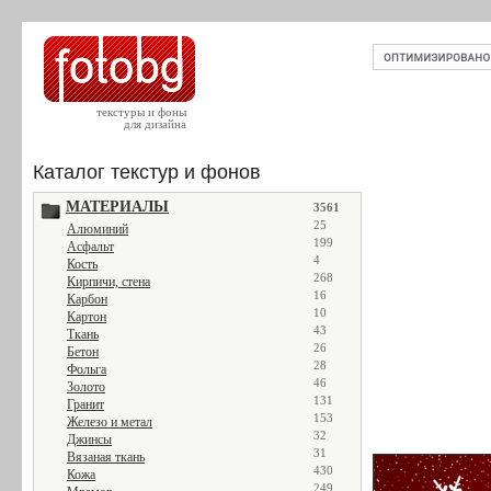
текстуры и фоны
для дизайна
Каталог текстур и фонов
МАТЕРИАЛЫ
3561
25
Алюминий
199
Асфальт
4
Кость
268
Кирпичи, стена
16
Карбон
10
Картон
43
Ткань
26
Бетон
28
Фольга
46
Золото
131
Гранит
153
Железо и метал
32
Джинсы
31
Вязаная ткань
430
Кожа
249