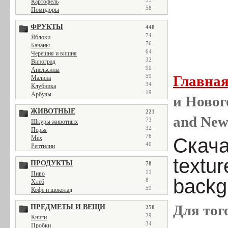
Картофель
58
Помидоры
ФРУКТЫ
448
74
Яблоки
76
Бананы
64
Черешня и вишня
32
Виноград
90
Апельсины
59
Главна
Малина
34
Клубника
19
Арбузы
и Новог
ЖИВОТНЫЕ
221
and New 
73
Шкуры животных
32
Перья
76
Мех
Скача
40
Рептилии
textur
ПРОДУКТЫ
78
11
Пиво
backg
8
Хлеб
59
Кофе и шоколад
Для тог
ПРЕДМЕТЫ И ВЕЩИ
250
29
Книги
34
Пробки