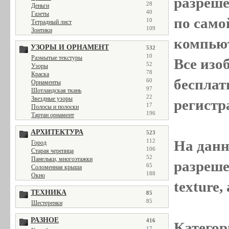
разреш
28
Деньги
40
Газеты
по само
10
Тетрадный лист
109
Зонтики
компью
УЗОРЫ И ОРНАМЕНТ
532
10
Размытые текстуры
Все
изо
52
Узоры
78
Краска
бесплат
60
Орнаменты
97
Шотландская ткань
22
Звездные узоры
регистр
17
Полосы и полоски
196
Тартан орнамент
АРХИТЕКТУРА
523
112
На данн
Город
106
Старая черепица
52
Панельки, многоэтажки
разреше
65
Соломенная крыша
188
Окно
texture
ТЕХНИКА
85
85
Шестеренки
РАЗНОЕ
416
Категор
17