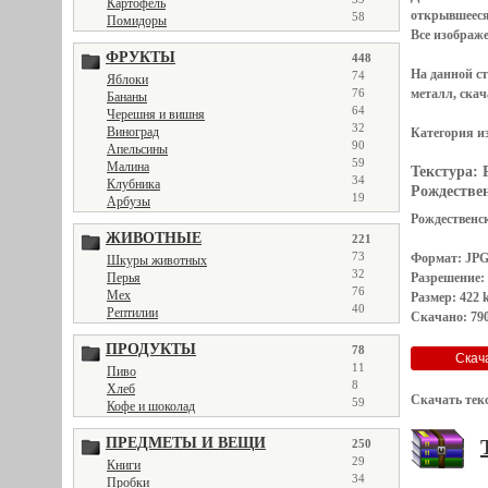
Картофель
открывшеес
58
Помидоры
Все
изображ
ФРУКТЫ
448
На данной с
74
Яблоки
металл, скач
76
Бананы
64
Черешня и вишня
32
Виноград
Категория и
90
Апельсины
59
Малина
Текстура:
34
Клубника
Рождествен
19
Арбузы
Рождественск
ЖИВОТНЫЕ
221
73
Формат: JP
Шкуры животных
32
Разрешение:
Перья
76
Мех
Размер: 422 
40
Рептилии
Скачано: 790
ПРОДУКТЫ
78
11
Пиво
8
Хлеб
Скачать тек
59
Кофе и шоколад
ПРЕДМЕТЫ И ВЕЩИ
250
29
Книги
34
Пробки