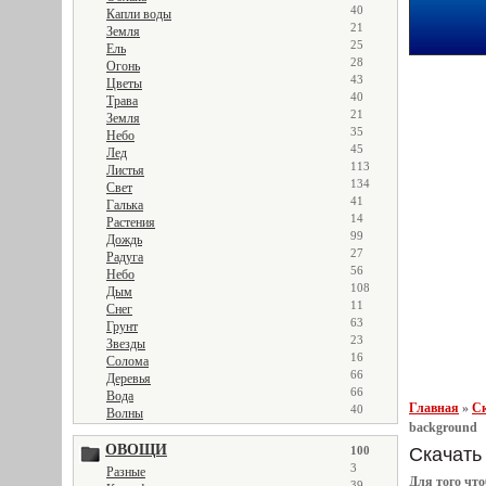
40
Капли воды
21
Земля
25
Ель
28
Огонь
43
Цветы
40
Трава
21
Земля
35
Небо
45
Лед
113
Листья
134
Свет
41
Галька
14
Растения
99
Дождь
27
Радуга
56
Небо
108
Дым
11
Снег
63
Грунт
23
Звезды
16
Солома
66
Деревья
66
Вода
Главная
»
Ск
40
Волны
background
ОВОЩИ
Скачать 
100
3
Разные
Для того чт
39