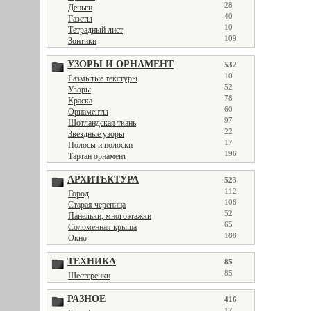
28
Деньги
40
Газеты
10
Тетрадный лист
109
Зонтики
УЗОРЫ И ОРНАМЕНТ
532
10
Размытые текстуры
52
Узоры
78
Краска
60
Орнаменты
97
Шотландская ткань
22
Звездные узоры
17
Полосы и полоски
196
Тартан орнамент
АРХИТЕКТУРА
523
112
Город
106
Старая черепица
52
Панельки, многоэтажки
65
Соломенная крыша
188
Окно
ТЕХНИКА
85
85
Шестеренки
РАЗНОЕ
416
17