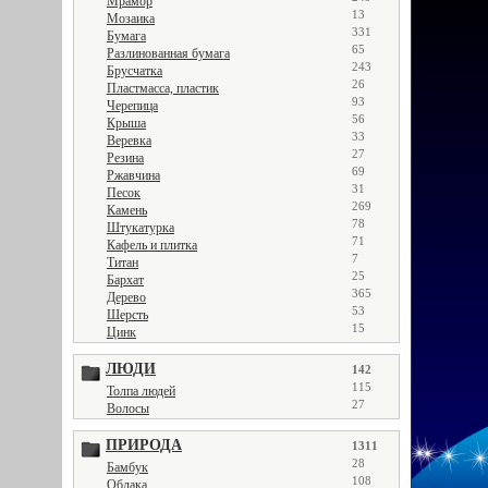
Мрамор
13
Мозаика
331
Бумага
65
Разлинованная бумага
243
Брусчатка
26
Пластмасса, пластик
93
Черепица
56
Крыша
33
Веревка
27
Резина
69
Ржавчина
31
Песок
269
Камень
78
Штукатурка
71
Кафель и плитка
7
Титан
25
Бархат
365
Дерево
53
Шерсть
15
Цинк
ЛЮДИ
142
115
Толпа людей
27
Волосы
ПРИРОДА
1311
28
Бамбук
108
Облака