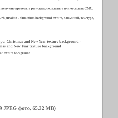
и не нужно проходить регистрацию, платить или отсылать СМС.
web дизайна -
aluminium background texture, алюминий, текстура,
а, Christmas and New Year texture background
-
as and New Year texture background
ar texture background
9 JPEG фото, 65.32 MB)