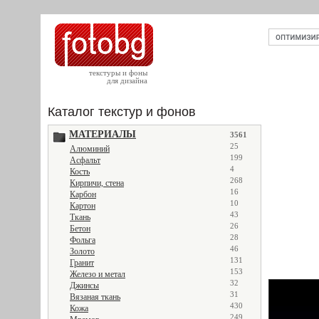
текстуры и фоны
для дизайна
Каталог текстур и фонов
МАТЕРИАЛЫ
3561
25
Алюминий
199
Асфальт
4
Кость
268
Кирпичи, стена
16
Карбон
10
Картон
43
Ткань
26
Бетон
28
Фольга
46
Золото
131
Гранит
153
Железо и метал
32
Джинсы
31
Вязаная ткань
430
Кожа
249