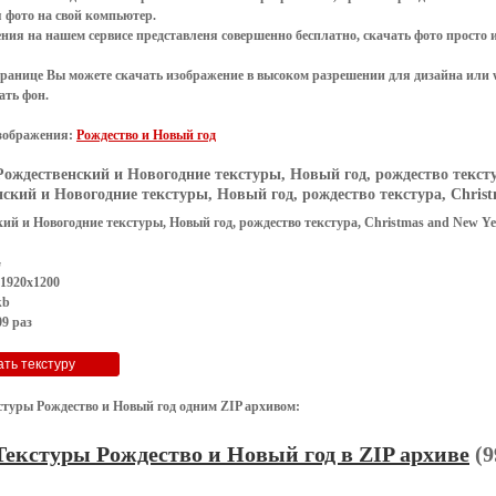
я
фото
на свой компьютер.
ения
на нашем сервисе представленя совершенно
бесплатно
,
скачать фото
просто 
транице Вы можете скачать изображение в высоком разрешении для дизайна или 
ать фон
.
зображения:
Рождество и Новый год
Рождественский и Новогодние текстуры, Новый год, рождество текстур
ский и Новогодние текстуры, Новый год, рождество текстура, Christm
ий и Новогодние текстуры, Новый год, рождество текстура, Christmas and New Ye
G
 1920x1200
kb
9 раз
стуры Рождество и Новый год одним ZIP архивом:
Текстуры Рождество и Новый год в ZIP архиве
(9