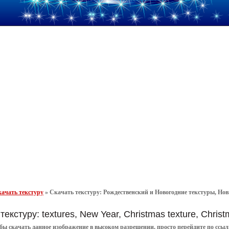
ачать текстуру
»
Скачать текстуру: Рождественский и Новогодние текстуры, Новы
текстуру: textures, New Year, Christmas texture, Chri
обы
скачать
данное
изображение в высоком разрешении
, просто перейдите по сс