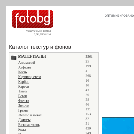
текстуры и фоны
для дизайна
Каталог текстур и фонов
МАТЕРИАЛЫ
3561
25
Алюминий
199
Асфальт
4
Кость
268
Кирпичи, стена
16
Карбон
10
Картон
43
Ткань
26
Бетон
28
Фольга
46
Золото
131
Гранит
153
Железо и метал
32
Джинсы
31
Вязаная ткань
430
Кожа
249