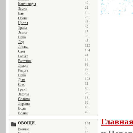
40
Капли воды
21
Земля
25
Ель
28
Огонь
43
Цветы
40
Трава
21
Земля
35
Небо
45
Лед
113
Листья
134
Свет
41
Галька
14
Растения
99
Дождь
27
Радуга
56
Небо
108
Дым
11
Снег
63
Грунт
23
Звезды
16
Солома
66
Деревья
66
Вода
40
Волны
Главна
ОВОЩИ
100
3
Разные
39