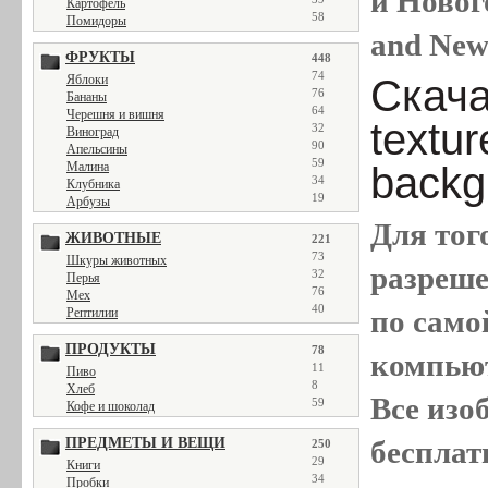
и Новог
Картофель
58
Помидоры
and New
ФРУКТЫ
448
74
Скача
Яблоки
76
Бананы
64
Черешня и вишня
textu
32
Виноград
90
Апельсины
59
backg
Малина
34
Клубника
19
Арбузы
Для тог
ЖИВОТНЫЕ
221
73
Шкуры животных
разреш
32
Перья
76
Мех
40
по само
Рептилии
ПРОДУКТЫ
78
компью
11
Пиво
8
Хлеб
Все
изо
59
Кофе и шоколад
бесплат
ПРЕДМЕТЫ И ВЕЩИ
250
29
Книги
34
Пробки