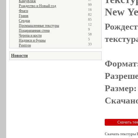
Камуфляж
99
Рождество и Новый год
New Ye
16
Флаги
82
Гранж
85
Сердца
Рождест
12
Промышленные текстуры
9
Поцарапанная стена
58
Черепа и кости
текстур
5
Надписи и буквы
33
Рентген
Новости
Формат
Разреше
Размер:
Скачано
Скачать текстуры Р