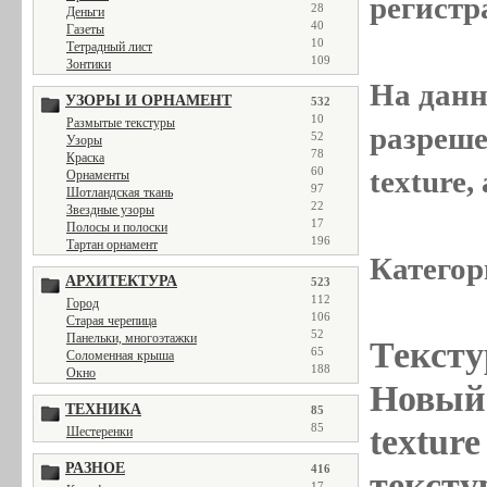
регистр
28
Деньги
40
Газеты
10
Тетрадный лист
109
Зонтики
На данн
УЗОРЫ И ОРНАМЕНТ
532
10
Размытые текстуры
разреше
52
Узоры
78
Краска
texture
60
Орнаменты
97
Шотландская ткань
22
Звездные узоры
17
Полосы и полоски
196
Тартан орнамент
Категор
АРХИТЕКТУРА
523
112
Город
106
Старая черепица
52
Панельки, многоэтажки
Тексту
65
Соломенная крыша
188
Окно
Новый 
ТЕХНИКА
85
85
textur
Шестеренки
РАЗНОЕ
416
тексту
17