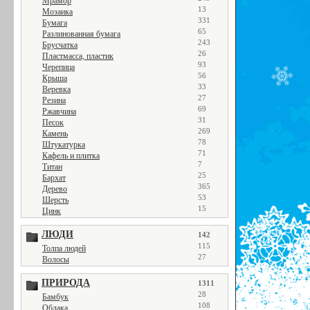
Мрамор
13
Мозаика
331
Бумага
65
Разлинованная бумага
243
Брусчатка
26
Пластмасса, пластик
93
Черепица
56
Крыша
33
Веревка
27
Резина
69
Ржавчина
31
Песок
269
Камень
78
Штукатурка
71
Кафель и плитка
7
Титан
25
Бархат
365
Дерево
53
Шерсть
15
Цинк
ЛЮДИ
142
115
Толпа людей
27
Волосы
ПРИРОДА
1311
28
Бамбук
108
Облака