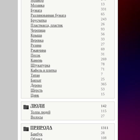
Мрамор
13
Мозаика
331
Бумага
65
Разлинованная бумага
243
Брусчатка
26
Пластмасса, пластик
93
Черепица
56
Крыша
33
Веревка
27
Резина
69
Ржавчина
31
Песок
269
Камень
78
Штукатурка
71
Кафель и плитка
7
Титан
25
Бархат
365
Дерево
53
Шерсть
15
Цинк
ЛЮДИ
142
115
Толпа людей
27
Волосы
ПРИРОДА
1311
28
Бамбук
108
Облака