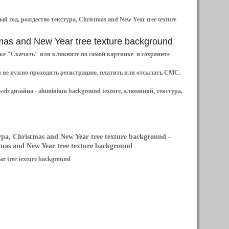
 год, рождество текстура, Christmas and New Year tree texture
tmas and New Year tree texture background
ылке "Скачать" или кликните по самой картинке и сохраните
и не нужно проходить регистрацию, платить или отсылать СМС.
web дизайна -
aluminium background texture, алюминий, текстура,
а, Christmas and New Year tree texture background
-
as and New Year tree texture background
r tree texture background