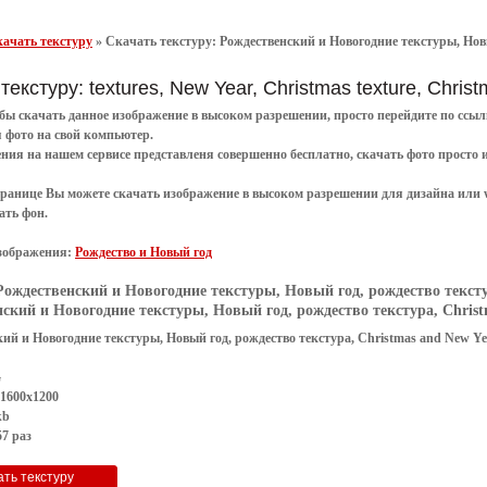
ачать текстуру
»
Скачать текстуру: Рождественский и Новогодние текстуры, Новый
текстуру: textures, New Year, Christmas texture, Chris
обы
скачать
данное
изображение в высоком разрешении
, просто перейдите по сс
я
фото
на свой компьютер.
ения
на нашем сервисе представленя совершенно
бесплатно
,
скачать фото
просто 
транице Вы можете скачать изображение в высоком разрешении для дизайна или 
ать фон
.
зображения:
Рождество и Новый год
Рождественский и Новогодние текстуры, Новый год, рождество текстур
ский и Новогодние текстуры, Новый год, рождество текстура, Christm
ий и Новогодние текстуры, Новый год, рождество текстура, Christmas and New Yea
G
 1600x1200
kb
7 раз