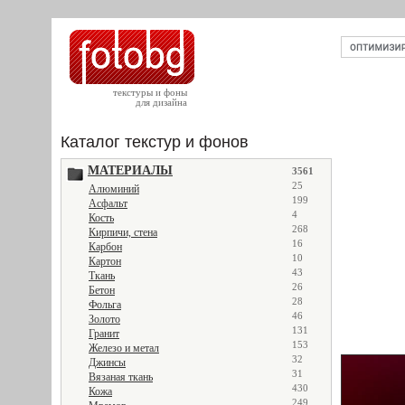
текстуры и фоны
для дизайна
Каталог текстур и фонов
МАТЕРИАЛЫ
3561
25
Алюминий
199
Асфальт
4
Кость
268
Кирпичи, стена
16
Карбон
10
Картон
43
Ткань
26
Бетон
28
Фольга
46
Золото
131
Гранит
153
Железо и метал
32
Джинсы
31
Вязаная ткань
430
Кожа
249