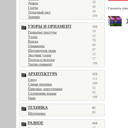
28
Деньги
40
Газеты
Скачать тек
10
Тетрадный лист
109
Зонтики
УЗОРЫ И ОРНАМЕНТ
532
10
Размытые текстуры
52
Узоры
78
Краска
60
Орнаменты
97
Шотландская ткань
22
Звездные узоры
17
Полосы и полоски
196
Тартан орнамент
АРХИТЕКТУРА
523
112
Город
106
Старая черепица
52
Панельки, многоэтажки
65
Соломенная крыша
188
Окно
ТЕХНИКА
85
85
Шестеренки
РАЗНОЕ
416
17