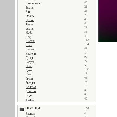
40
Капли воды
21
Земля
25
Ель
28
Огонь
43
Цветы
40
Трава
21
Земля
35
Небо
45
Лед
113
Листья
134
Свет
41
Галька
14
Растения
99
Дождь
27
Радуга
56
Небо
108
Дым
11
Снег
63
Грунт
23
Звезды
16
Солома
66
Деревья
66
Вода
40
Волны
ОВОЩИ
100
3
Разные
39