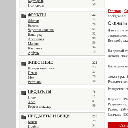
Картофель
58
Помидоры
Главная
»
Ск
ФРУКТЫ
448
background
74
Яблоки
Скачать 
76
Бананы
64
Черешня и вишня
Для того чт
32
Виноград
открывшеес
90
Апельсины
Все
изображ
59
Малина
34
Клубника
На данной с
19
Арбузы
металл, скач
ЖИВОТНЫЕ
221
Категория и
73
Шкуры животных
32
Перья
Текстура:
76
Мех
40
Рождествен
Рептилии
Рождественск
ПРОДУКТЫ
78
11
Пиво
Формат: JP
8
Хлеб
Разрешение:
59
Кофе и шоколад
Размер: 250 
Скачано: 955
ПРЕДМЕТЫ И ВЕЩИ
250
29
Книги
34
Пробки