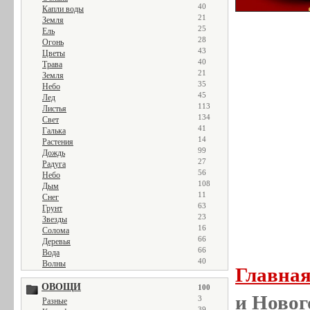
40
Капли воды
21
Земля
25
Ель
28
Огонь
43
Цветы
40
Трава
21
Земля
35
Небо
45
Лед
113
Листья
134
Свет
41
Галька
14
Растения
99
Дождь
27
Радуга
56
Небо
108
Дым
11
Снег
63
Грунт
23
Звезды
16
Солома
66
Деревья
66
Вода
40
Волны
Главна
ОВОЩИ
100
и Новог
3
Разные
39