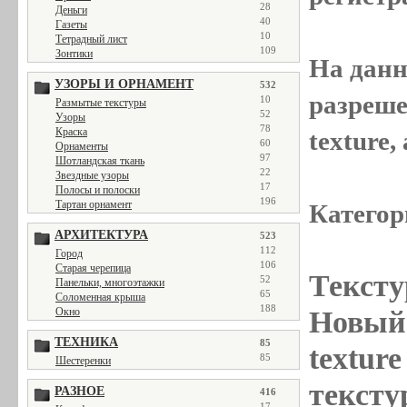
28
Деньги
40
Газеты
10
Тетрадный лист
109
Зонтики
На данн
УЗОРЫ И ОРНАМЕНТ
532
разреше
10
Размытые текстуры
52
Узоры
78
Краска
texture
60
Орнаменты
97
Шотландская ткань
22
Звездные узоры
17
Полосы и полоски
196
Тартан орнамент
Категор
АРХИТЕКТУРА
523
112
Город
106
Старая черепица
Тексту
52
Панельки, многоэтажки
65
Соломенная крыша
188
Окно
Новый 
ТЕХНИКА
85
textur
85
Шестеренки
тексту
РАЗНОЕ
416
17