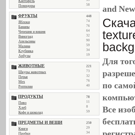
Картофель
58
Помидоры
and New
ФРУКТЫ
448
Скача
74
Яблоки
76
Бананы
textu
64
Черешня и вишня
32
Виноград
90
Апельсины
backg
59
Малина
34
Клубника
19
Арбузы
Для тог
ЖИВОТНЫЕ
221
разреш
73
Шкуры животных
32
Перья
76
Мех
по само
40
Рептилии
компью
ПРОДУКТЫ
78
11
Пиво
8
Все
изо
Хлеб
59
Кофе и шоколад
бесплат
ПРЕДМЕТЫ И ВЕЩИ
250
29
Книги
регистр
34
Пробки