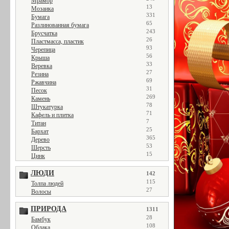
Мрамор
13
Мозаика
331
Бумага
65
Разлинованная бумага
243
Брусчатка
26
Пластмасса, пластик
93
Черепица
56
Крыша
33
Веревка
27
Резина
69
Ржавчина
31
Песок
269
Камень
78
Штукатурка
71
Кафель и плитка
7
Титан
25
Бархат
365
Дерево
53
Шерсть
15
Цинк
ЛЮДИ
142
115
Толпа людей
27
Волосы
ПРИРОДА
1311
28
Бамбук
108
Облака