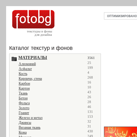
текстуры и фоны
для дизайна
Каталог текстур и фонов
МАТЕРИАЛЫ
3561
25
Алюминий
199
Асфальт
4
Кость
268
Кирпичи, стена
16
Карбон
10
Картон
43
Ткань
26
Бетон
28
Фольга
46
Золото
131
Гранит
153
Железо и метал
32
Джинсы
31
Вязаная ткань
430
Кожа
249