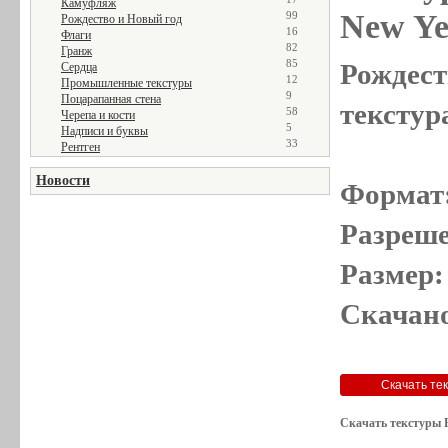
Камуфляж
New Ye
99
Рождество и Новый год
16
Флаги
82
Гранж
85
Рождест
Сердца
12
Промышленные текстуры
9
Поцарапанная стена
текстур
58
Черепа и кости
5
Надписи и буквы
33
Рентген
Новости
Формат
Разреше
Размер:
Скачано
Скачать текстуры Р