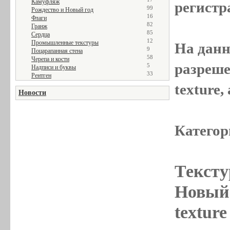
Камуфляж
регистр
99
Рождество и Новый год
16
Флаги
82
Гранж
85
Сердца
12
Промышленные текстуры
На данн
9
Поцарапанная стена
58
Черепа и кости
разреше
5
Надписи и буквы
33
Рентген
texture
Новости
Категор
Тексту
Новый 
textur