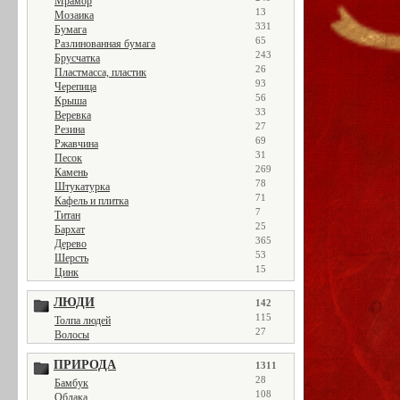
Мрамор
13
Мозаика
331
Бумага
65
Разлинованная бумага
243
Брусчатка
26
Пластмасса, пластик
93
Черепица
56
Крыша
33
Веревка
27
Резина
69
Ржавчина
31
Песок
269
Камень
78
Штукатурка
71
Кафель и плитка
7
Титан
25
Бархат
365
Дерево
53
Шерсть
15
Цинк
ЛЮДИ
142
115
Толпа людей
27
Волосы
ПРИРОДА
1311
28
Бамбук
108
Облака