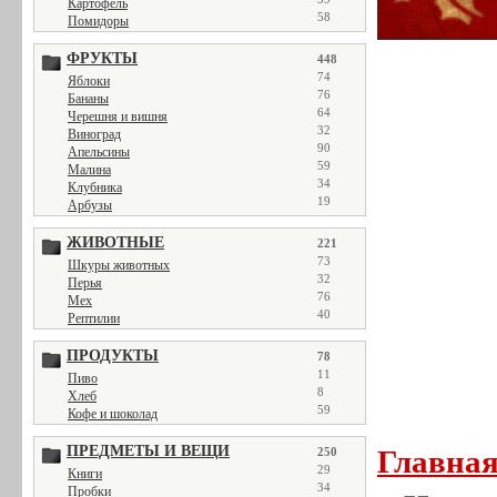
Картофель
58
Помидоры
ФРУКТЫ
448
74
Яблоки
76
Бананы
64
Черешня и вишня
32
Виноград
90
Апельсины
59
Малина
34
Клубника
19
Арбузы
ЖИВОТНЫЕ
221
73
Шкуры животных
32
Перья
76
Мех
40
Рептилии
ПРОДУКТЫ
78
11
Пиво
8
Хлеб
59
Кофе и шоколад
ПРЕДМЕТЫ И ВЕЩИ
Главна
250
29
Книги
34
Пробки