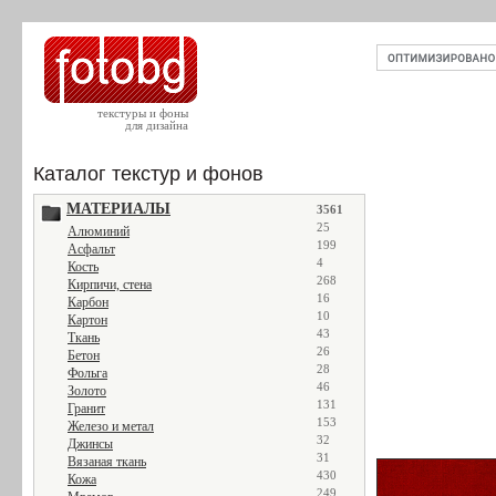
текстуры и фоны
для дизайна
Каталог текстур и фонов
МАТЕРИАЛЫ
3561
25
Алюминий
199
Асфальт
4
Кость
268
Кирпичи, стена
16
Карбон
10
Картон
43
Ткань
26
Бетон
28
Фольга
46
Золото
131
Гранит
153
Железо и метал
32
Джинсы
31
Вязаная ткань
430
Кожа
249