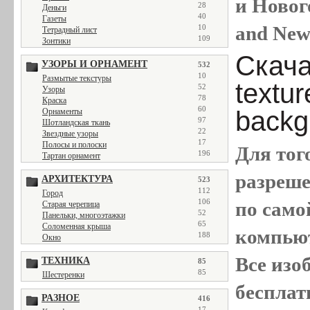
и Новог
28
Деньги
40
Газеты
and New
10
Тетрадный лист
109
Зонтики
Скача
УЗОРЫ И ОРНАМЕНТ
532
10
Размытые текстуры
textu
52
Узоры
78
Краска
60
backg
Орнаменты
97
Шотландская ткань
22
Звездные узоры
17
Полосы и полоски
Для тог
196
Тартан орнамент
разреш
АРХИТЕКТУРА
523
112
Город
106
по само
Старая черепица
52
Панельки, многоэтажки
65
Соломенная крыша
компью
188
Окно
Все
изо
ТЕХНИКА
85
85
Шестеренки
бесплат
РАЗНОЕ
416
17