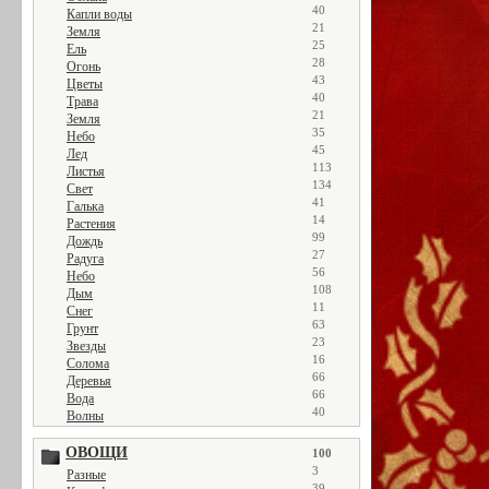
40
Капли воды
21
Земля
25
Ель
28
Огонь
43
Цветы
40
Трава
21
Земля
35
Небо
45
Лед
113
Листья
134
Свет
41
Галька
14
Растения
99
Дождь
27
Радуга
56
Небо
108
Дым
11
Снег
63
Грунт
23
Звезды
16
Солома
66
Деревья
66
Вода
40
Волны
ОВОЩИ
100
3
Разные
39