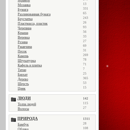
Мрамор
13
Мозаика
331
Бумага
65
Разлинованная бумага
243
Брусчатка
26
Пластмасса, пластик
93
Черепица
56
Крыша
33
Веревка
27
Резина
69
Ржавчина
31
Песок
269
Камень
78
Штукатурка
71
Кафель и плитка
7
Титан
25
Бархат
365
Дерево
53
Шерсть
15
Цинк
ЛЮДИ
142
115
Толпа людей
27
Волосы
ПРИРОДА
1311
28
Бамбук
108
Облака