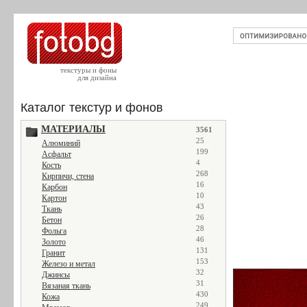
текстуры и фоны
для дизайна
Каталог текстур и фонов
МАТЕРИАЛЫ
3561
25
Алюминий
199
Асфальт
4
Кость
268
Кирпичи, стена
16
Карбон
10
Картон
43
Ткань
26
Бетон
28
Фольга
46
Золото
131
Гранит
153
Железо и метал
32
Джинсы
31
Вязаная ткань
430
Кожа
249