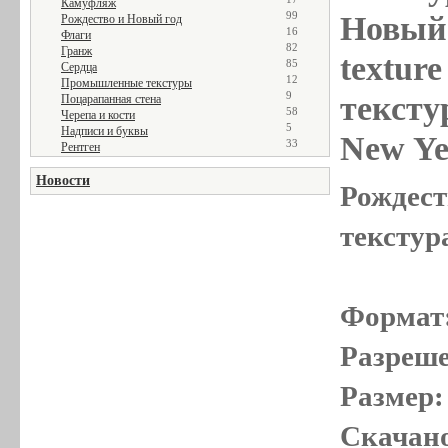
Камуфляж
99
Новый 
Рождество и Новый год
16
Флаги
82
Гранж
textur
85
Сердца
12
Промышленные текстуры
9
тексту
Поцарапанная стена
58
Черепа и кости
5
Надписи и буквы
New Ye
33
Рентген
Новости
Рождест
текстур
Формат
Разреше
Размер:
Скачано