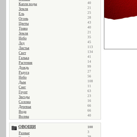
40
Капли воды
21
Земля
25
Ель
28
Огонь
43
Цветы
40
Трава
21
Земля
35
Небо
45
Лед
113
Листья
134
Свет
41
Галька
14
Растения
99
Дождь
27
Радуга
56
Небо
108
Дым
11
Снег
63
Грунт
23
Звезды
16
Солома
66
Деревья
66
Вода
40
Волны
ОВОЩИ
100
3
Разные
39