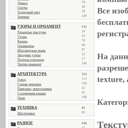
28
Деньги
40
Газеты
Все
изо
10
Тетрадный лист
109
Зонтики
бесплат
УЗОРЫ И ОРНАМЕНТ
532
регистр
10
Размытые текстуры
52
Узоры
78
Краска
60
Орнаменты
97
Шотландская ткань
На данн
22
Звездные узоры
17
Полосы и полоски
196
Тартан орнамент
разреше
АРХИТЕКТУРА
523
texture
112
Город
106
Старая черепица
52
Панельки, многоэтажки
65
Соломенная крыша
188
Окно
Категор
ТЕХНИКА
85
85
Шестеренки
Тексту
РАЗНОЕ
416
17