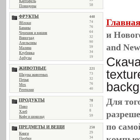
Картофель
58
Помидоры
ФРУКТЫ
448
Главна
74
Яблоки
76
Бананы
64
и Новог
Черешня и вишня
32
Виноград
90
Апельсины
and New
59
Малина
34
Клубника
19
Скача
Арбузы
ЖИВОТНЫЕ
221
textu
73
Шкуры животных
32
Перья
backg
76
Мех
40
Рептилии
Для тог
ПРОДУКТЫ
78
11
Пиво
8
разреш
Хлеб
59
Кофе и шоколад
по само
ПРЕДМЕТЫ И ВЕЩИ
250
29
Книги
компью
34
Пробки