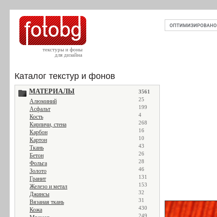
текстуры и фоны
для дизайна
Каталог текстур и фонов
МАТЕРИАЛЫ
3561
25
Алюминий
199
Асфальт
4
Кость
268
Кирпичи, стена
16
Карбон
10
Картон
43
Ткань
26
Бетон
28
Фольга
46
Золото
131
Гранит
153
Железо и метал
32
Джинсы
31
Вязаная ткань
430
Кожа
249