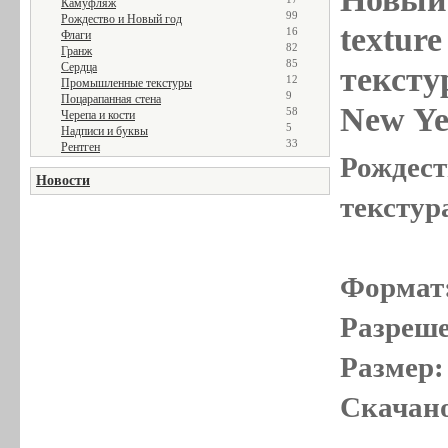
Камуфляж
99
Рождество и Новый год
textur
16
Флаги
82
Гранж
85
Сердца
тексту
12
Промышленные текстуры
9
Поцарапанная стена
New Ye
58
Черепа и кости
5
Надписи и буквы
33
Рентген
Рождест
Новости
текстур
Формат
Разреше
Размер:
Скачано