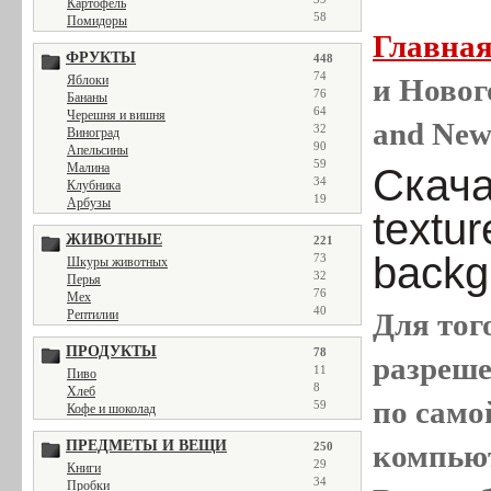
Картофель
58
Помидоры
Главна
ФРУКТЫ
448
74
и Новог
Яблоки
76
Бананы
64
Черешня и вишня
and New
32
Виноград
90
Апельсины
59
Малина
Скача
34
Клубника
19
Арбузы
textu
ЖИВОТНЫЕ
221
backg
73
Шкуры животных
32
Перья
76
Мех
40
Для тог
Рептилии
ПРОДУКТЫ
78
разреш
11
Пиво
8
Хлеб
по само
59
Кофе и шоколад
ПРЕДМЕТЫ И ВЕЩИ
компью
250
29
Книги
34
Пробки