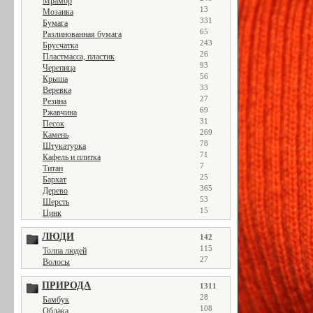
Мрамор
13
Мозаика
331
Бумага
65
Разлинованная бумага
243
Брусчатка
26
Пластмасса, пластик
93
Черепица
56
Крыша
33
Веревка
27
Резина
69
Ржавчина
31
Песок
269
Камень
78
Штукатурка
71
Кафель и плитка
7
Титан
25
Бархат
365
Дерево
53
Шерсть
15
Цинк
ЛЮДИ
142
115
Толпа людей
27
Волосы
ПРИРОДА
1311
28
Бамбук
108
Облака