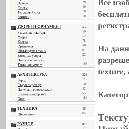
Все
изо
28
Деньги
40
Газеты
бесплат
10
Тетрадный лист
109
Зонтики
регистр
УЗОРЫ И ОРНАМЕНТ
532
10
Размытые текстуры
52
Узоры
78
Краска
60
На данн
Орнаменты
97
Шотландская ткань
22
Звездные узоры
разреше
17
Полосы и полоски
196
Тартан орнамент
texture
АРХИТЕКТУРА
523
112
Город
106
Старая черепица
52
Панельки, многоэтажки
Категор
65
Соломенная крыша
188
Окно
ТЕХНИКА
85
85
Тексту
Шестеренки
РАЗНОЕ
416
Новый 
17