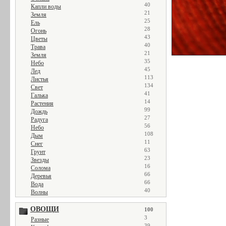
40
Капли воды
21
Земля
25
Ель
28
Огонь
43
Цветы
40
Трава
21
Земля
35
Небо
45
Лед
113
Листья
134
Свет
41
Галька
14
Растения
99
Дождь
27
Радуга
56
Небо
108
Дым
11
Снег
63
Грунт
23
Звезды
16
Солома
66
Деревья
66
Вода
40
Волны
ОВОЩИ
100
3
Разные
39