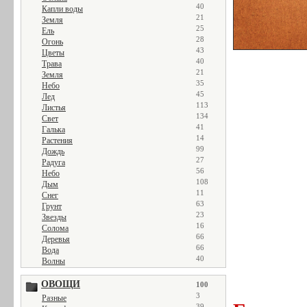
40
Капли воды
21
Земля
25
Ель
28
Огонь
43
Цветы
40
Трава
21
Земля
35
Небо
45
Лед
113
Листья
134
Свет
41
Галька
14
Растения
99
Дождь
27
Радуга
56
Небо
108
Дым
11
Снег
63
Грунт
23
Звезды
16
Солома
66
Деревья
66
Вода
40
Волны
ОВОЩИ
100
3
Разные
39