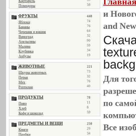
Главна
Картофель
58
Помидоры
и Новог
ФРУКТЫ
448
74
Яблоки
and New 
76
Бананы
64
Черешня и вишня
Скача
32
Виноград
90
Апельсины
59
Малина
textur
34
Клубника
19
Арбузы
backg
ЖИВОТНЫЕ
221
73
Шкуры животных
Для тог
32
Перья
76
Мех
40
Рептилии
разреш
ПРОДУКТЫ
78
по само
11
Пиво
8
Хлеб
компью
59
Кофе и шоколад
ПРЕДМЕТЫ И ВЕЩИ
250
Все
изо
29
Книги
34
Пробки