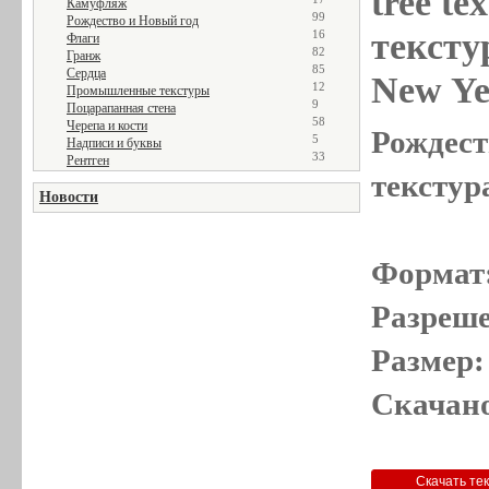
tree te
Камуфляж
99
Рождество и Новый год
тексту
16
Флаги
82
Гранж
85
Сердца
New Ye
12
Промышленные текстуры
9
Поцарапанная стена
58
Черепа и кости
Рождест
5
Надписи и буквы
33
Рентген
текстура
Новости
Формат
Разреше
Размер:
Скачано