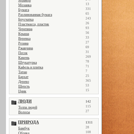
Мрамор
13
Мозаика
331
Бумага
65
Разлинованная бумага
243
Брусчатка
26
Пластмасса, пластик
93
Черепица
56
Крыша
33
Веревка
27
Резина
69
Ржавчина
31
Песок
269
Камень
78
Штукатурка
71
Кафель и плитка
7
Титан
25
Бархат
365
Дерево
53
Шерсть
15
Цинк
ЛЮДИ
142
115
Толпа людей
27
Волосы
ПРИРОДА
1311
28
Бамбук
108
Облака