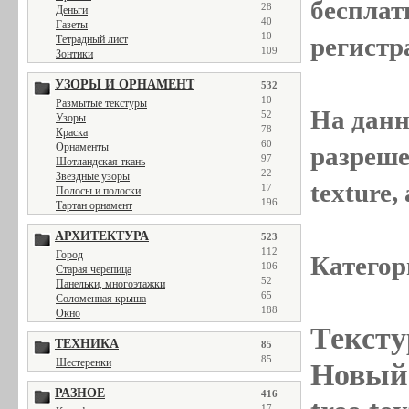
бесплат
28
Деньги
40
Газеты
10
регистр
Тетрадный лист
109
Зонтики
УЗОРЫ И ОРНАМЕНТ
532
10
Размытые текстуры
На данн
52
Узоры
78
Краска
60
Орнаменты
разреше
97
Шотландская ткань
22
Звездные узоры
texture
17
Полосы и полоски
196
Тартан орнамент
АРХИТЕКТУРА
523
112
Город
Категор
106
Старая черепица
52
Панельки, многоэтажки
65
Соломенная крыша
188
Окно
Тексту
ТЕХНИКА
85
85
Шестеренки
Новый 
РАЗНОЕ
416
17