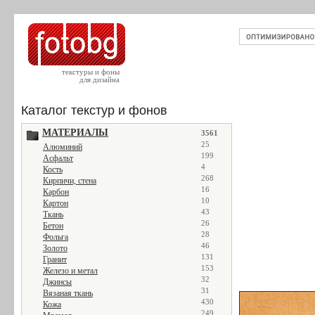
текстуры и фоны
для дизайна
Каталог текстур и фонов
МАТЕРИАЛЫ
3561
25
Алюминий
199
Асфальт
4
Кость
268
Кирпичи, стена
16
Карбон
10
Картон
43
Ткань
26
Бетон
28
Фольга
46
Золото
131
Гранит
153
Железо и метал
32
Джинсы
31
Вязаная ткань
430
Кожа
249