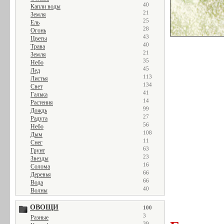
40
Капли воды
21
Земля
25
Ель
28
Огонь
43
Цветы
40
Трава
21
Земля
35
Небо
45
Лед
113
Листья
134
Свет
41
Галька
14
Растения
99
Дождь
27
Радуга
56
Небо
108
Дым
11
Снег
63
Грунт
23
Звезды
16
Солома
66
Деревья
66
Вода
40
Волны
ОВОЩИ
100
3
Разные
39