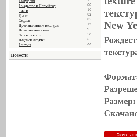
textur
Камуфляж
99
Рождество и Новый год
тексту
16
Флаги
82
Гранж
85
Сердца
New Ye
12
Промышленные текстуры
9
Поцарапанная стена
58
Черепа и кости
Рождест
5
Надписи и буквы
33
Рентген
текстур
Новости
Формат
Разреше
Размер:
Скачано