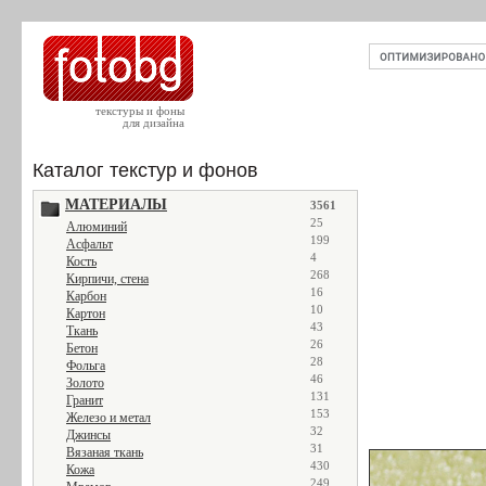
текстуры и фоны
для дизайна
Каталог текстур и фонов
МАТЕРИАЛЫ
3561
25
Алюминий
199
Асфальт
4
Кость
268
Кирпичи, стена
16
Карбон
10
Картон
43
Ткань
26
Бетон
28
Фольга
46
Золото
131
Гранит
153
Железо и метал
32
Джинсы
31
Вязаная ткань
430
Кожа
249