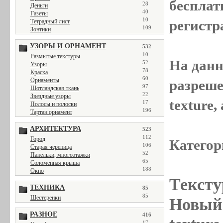
бесплат
28
Деньги
40
Газеты
10
регистр
Тетрадный лист
109
Зонтики
УЗОРЫ И ОРНАМЕНТ
532
10
Размытые текстуры
На данн
52
Узоры
78
Краска
60
Орнаменты
разреше
97
Шотландская ткань
22
Звездные узоры
texture
17
Полосы и полоски
196
Тартан орнамент
АРХИТЕКТУРА
523
112
Город
Категор
106
Старая черепица
52
Панельки, многоэтажки
65
Соломенная крыша
188
Окно
Тексту
ТЕХНИКА
85
85
Шестеренки
Новый 
РАЗНОЕ
416
17