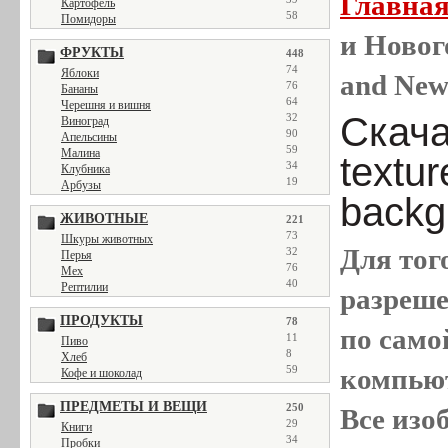
Главна
Картофель
58
Помидоры
и Новог
ФРУКТЫ
448
74
Яблоки
and New
76
Бананы
64
Черешня и вишня
Скача
32
Виноград
90
Апельсины
59
Малина
textu
34
Клубника
19
Арбузы
backg
ЖИВОТНЫЕ
221
73
Шкуры животных
Для тог
32
Перья
76
Мех
40
Рептилии
разреш
ПРОДУКТЫ
78
по само
11
Пиво
8
Хлеб
компью
59
Кофе и шоколад
ПРЕДМЕТЫ И ВЕЩИ
250
Все
изо
29
Книги
34
Пробки