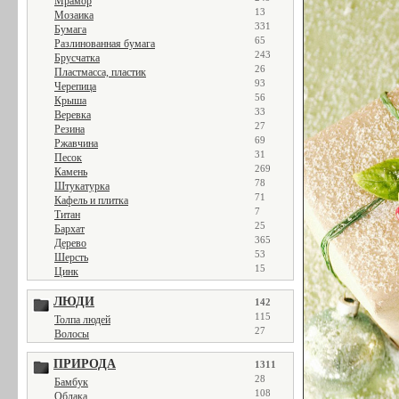
Мрамор
13
Мозаика
331
Бумага
65
Разлинованная бумага
243
Брусчатка
26
Пластмасса, пластик
93
Черепица
56
Крыша
33
Веревка
27
Резина
69
Ржавчина
31
Песок
269
Камень
78
Штукатурка
71
Кафель и плитка
7
Титан
25
Бархат
365
Дерево
53
Шерсть
15
Цинк
ЛЮДИ
142
115
Толпа людей
27
Волосы
ПРИРОДА
1311
28
Бамбук
108
Облака