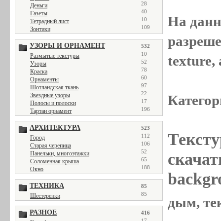
28
Деньги
40
Газеты
На данн
10
Тетрадный лист
109
Зонтики
разреше
УЗОРЫ И ОРНАМЕНТ
532
10
Размытые текстуры
texture
52
Узоры
78
Краска
60
Орнаменты
97
Шотландская ткань
22
Звездные узоры
Категор
17
Полосы и полоски
196
Тартан орнамент
АРХИТЕКТУРА
523
Тексту
112
Город
106
Старая черепица
52
Панельки, многоэтажки
скачат
65
Соломенная крыша
188
Окно
backgr
ТЕХНИКА
85
85
Шестеренки
дым, те
РАЗНОЕ
416
17