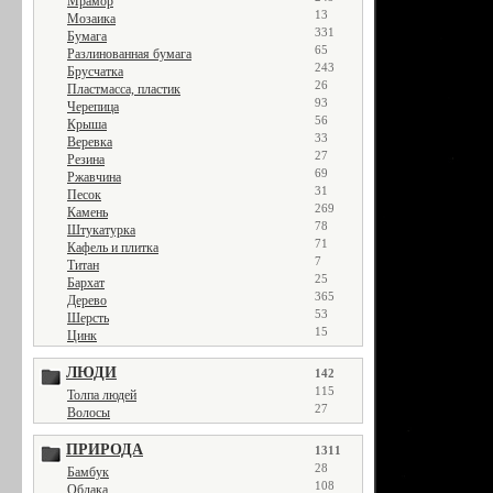
Мрамор
13
Мозаика
331
Бумага
65
Разлинованная бумага
243
Брусчатка
26
Пластмасса, пластик
93
Черепица
56
Крыша
33
Веревка
27
Резина
69
Ржавчина
31
Песок
269
Камень
78
Штукатурка
71
Кафель и плитка
7
Титан
25
Бархат
365
Дерево
53
Шерсть
15
Цинк
ЛЮДИ
142
115
Толпа людей
27
Волосы
ПРИРОДА
1311
28
Бамбук
108
Облака