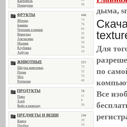
Картофель
58
Помидоры
дыма, s
ФРУКТЫ
448
Скача
74
Яблоки
76
Бананы
64
Черешня и вишня
textu
32
Виноград
90
Апельсины
59
Малина
Для тог
34
Клубника
19
Арбузы
разреш
ЖИВОТНЫЕ
221
73
Шкуры животных
по само
32
Перья
76
Мех
компью
40
Рептилии
ПРОДУКТЫ
78
Все
изо
11
Пиво
8
Хлеб
бесплат
59
Кофе и шоколад
регистр
ПРЕДМЕТЫ И ВЕЩИ
250
29
Книги
34
Пробки