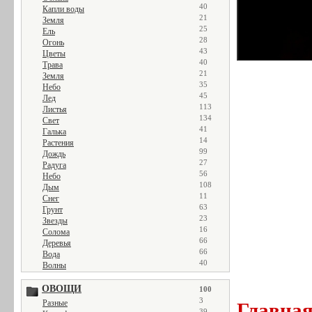
40
Капли воды
21
Земля
25
Ель
28
Огонь
43
Цветы
40
Трава
21
Земля
35
Небо
45
Лед
113
Листья
134
Свет
41
Галька
14
Растения
99
Дождь
27
Радуга
56
Небо
108
Дым
11
Снег
63
Грунт
23
Звезды
16
Солома
66
Деревья
66
Вода
40
Волны
ОВОЩИ
100
3
Разные
Главна
39