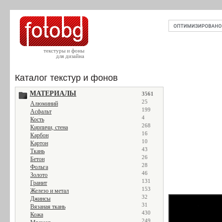
текстуры и фоны
для дизайна
Каталог текстур и фонов
МАТЕРИАЛЫ
3561
25
Алюминий
199
Асфальт
4
Кость
268
Кирпичи, стена
16
Карбон
10
Картон
43
Ткань
26
Бетон
28
Фольга
46
Золото
131
Гранит
153
Железо и метал
32
Джинсы
31
Вязаная ткань
430
Кожа
249