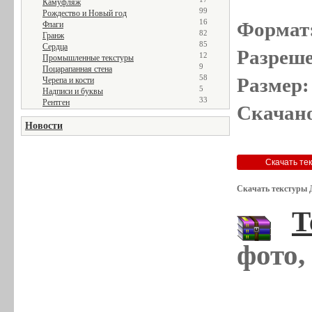
Камуфляж
99
Рождество и Новый год
16
Формат
Флаги
82
Гранж
85
Сердца
Разреше
12
Промышленные текстуры
9
Поцарапанная стена
58
Размер:
Черепа и кости
5
Надписи и буквы
33
Рентген
Скачано
Новости
Скачать текстуры 
Т
фото,