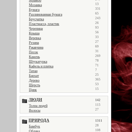
Мрамор
13
Мозаика
331
Бумага
65
Разлинованная бумага
243
Брусчатка
26
Пластмасса, пластик
93
Черепица
56
Крыша
33
Веревка
27
Резина
69
Ржавчина
31
Песок
269
Камень
78
Штукатурка
71
Кафель и плитка
7
Титан
25
Бархат
365
Дерево
53
Шерсть
15
Цинк
ЛЮДИ
142
115
Толпа людей
27
Волосы
ПРИРОДА
1311
28
Бамбук
108
Облака