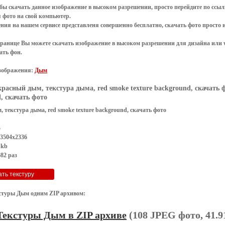
обы
скачать
данное
изображение в высоком разрешении
, просто перейдите по сс
я
фото
на свой компьютер.
ения
на нашем сервисе представленя совершенно
бесплатно
,
скачать фото
просто 
транице Вы можете скачать изображение в высоком разрешении для дизайна или 
ать фон
.
зображения:
Дым
красный дым, текстура дыма, red smoke texture background, скачать 
, скачать фото
 текстура дыма, red smoke texture background, скачать фото
G
 3504x2336
 kb
82 раз
стуры Дым одним ZIP архивом:
Текстуры Дым в ZIP архиве
(108 JPEG фото, 41.