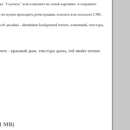
ылке "Скачать" или кликните по самой картинке и сохраните
и не нужно проходить регистрацию, платить или отсылать СМС.
web дизайна -
aluminium background texture, алюминий, текстура,
фото
- красный дым, текстура дыма, red smoke texture
91 MB)