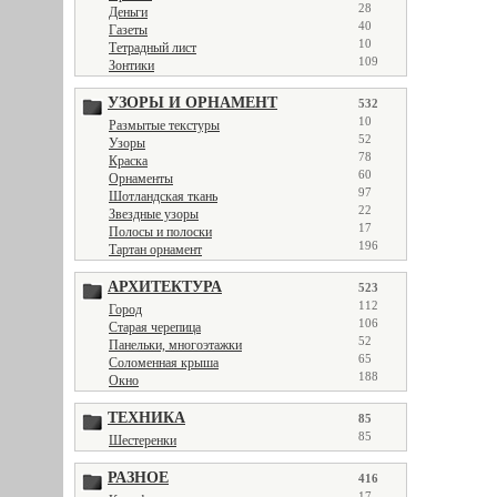
28
Деньги
40
Газеты
10
Тетрадный лист
109
Зонтики
УЗОРЫ И ОРНАМЕНТ
532
10
Размытые текстуры
52
Узоры
78
Краска
60
Орнаменты
97
Шотландская ткань
22
Звездные узоры
17
Полосы и полоски
196
Тартан орнамент
АРХИТЕКТУРА
523
112
Город
106
Старая черепица
52
Панельки, многоэтажки
65
Соломенная крыша
188
Окно
ТЕХНИКА
85
85
Шестеренки
РАЗНОЕ
416
17