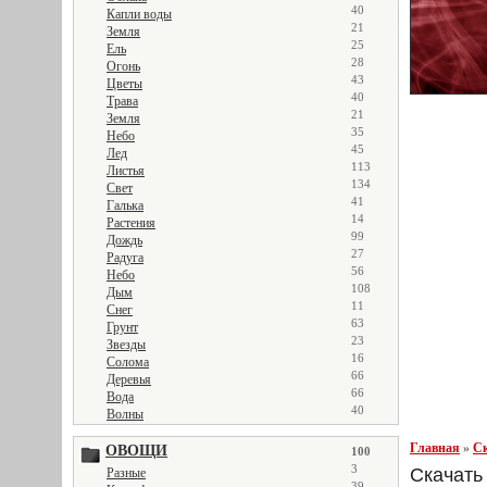
40
Капли воды
21
Земля
25
Ель
28
Огонь
43
Цветы
40
Трава
21
Земля
35
Небо
45
Лед
113
Листья
134
Свет
41
Галька
14
Растения
99
Дождь
27
Радуга
56
Небо
108
Дым
11
Снег
63
Грунт
23
Звезды
16
Солома
66
Деревья
66
Вода
40
Волны
Главная
»
Ск
ОВОЩИ
100
3
Скачать 
Разные
39