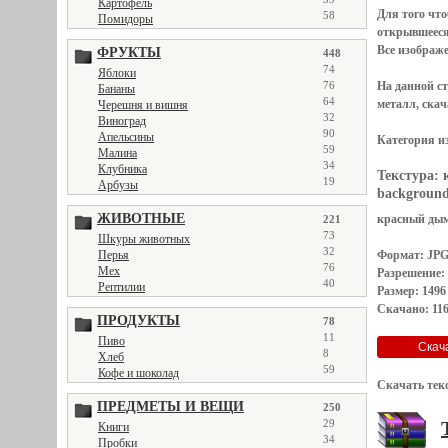
Картофель
Для того чт
58
Помидоры
открывшеес
Все
изображ
ФРУКТЫ
448
74
Яблоки
76
На данной с
Бананы
64
металл, скач
Черешня и вишня
32
Виноград
90
Апельсины
Категория и
59
Малина
34
Клубника
Текстура:
19
Арбузы
background
ЖИВОТНЫЕ
красный дым,
221
73
Шкуры животных
32
Перья
Формат: JP
76
Мех
Разрешение:
40
Рептилии
Размер: 1496
Скачано: 116
ПРОДУКТЫ
78
11
Пиво
8
Хлеб
59
Кофе и шоколад
Скачать тек
ПРЕДМЕТЫ И ВЕЩИ
250
29
Книги
34
Пробки