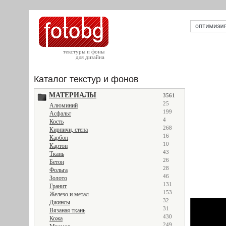
текстуры и фоны
для дизайна
Каталог текстур и фонов
МАТЕРИАЛЫ
3561
25
Алюминий
199
Асфальт
4
Кость
268
Кирпичи, стена
16
Карбон
10
Картон
43
Ткань
26
Бетон
28
Фольга
46
Золото
131
Гранит
153
Железо и метал
32
Джинсы
31
Вязаная ткань
430
Кожа
249