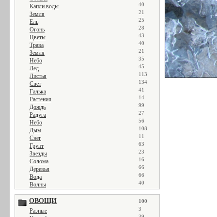
40
Капли воды
21
Земля
25
Ель
28
Огонь
43
Цветы
40
Трава
21
Земля
35
Небо
45
Лед
113
Листья
134
Свет
41
Галька
14
Растения
99
Дождь
27
Радуга
56
Небо
108
Дым
11
Снег
63
Грунт
23
Звезды
16
Солома
66
Деревья
66
Вода
40
Волны
ОВОЩИ
100
3
Разные
39