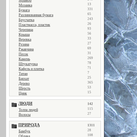
Мрамор
13
Мозаика
331
Бумага
65
Разлинованная бумага
243
Брусчатка
26
Пластмасса, пластик
93
Черепица
56
Крыша
33
Веревка
27
Резина
69
Ржавчина
31
Песок
269
Камень
78
Штукатурка
71
Кафель и плитка
7
Титан
25
Бархат
365
Дерево
53
Шерсть
15
Цинк
ЛЮДИ
142
115
Толпа людей
27
Волосы
ПРИРОДА
1311
28
Бамбук
108
Облака