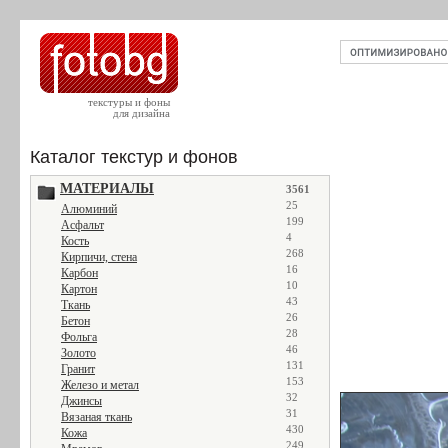
текстуры и фоны
для дизайна
Каталог текстур и фонов
МАТЕРИАЛЫ
3561
25
Алюминий
199
Асфальт
4
Кость
268
Кирпичи, стена
16
Карбон
10
Картон
43
Ткань
26
Бетон
28
Фольга
46
Золото
131
Гранит
153
Железо и метал
32
Джинсы
31
Вязаная ткань
430
Кожа
249