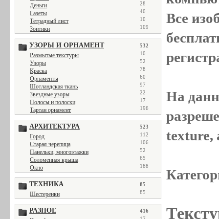
28
Деньги
40
Газеты
Все
изо
10
Тетрадный лист
109
Зонтики
бесплат
УЗОРЫ И ОРНАМЕНТ
532
регистр
10
Размытые текстуры
52
Узоры
78
Краска
60
Орнаменты
97
Шотландская ткань
На данн
22
Звездные узоры
17
Полосы и полоски
196
Тартан орнамент
разреше
АРХИТЕКТУРА
523
texture
112
Город
106
Старая черепица
52
Панельки, многоэтажки
65
Соломенная крыша
188
Окно
Категор
ТЕХНИКА
85
85
Шестеренки
Тексту
РАЗНОЕ
416
17