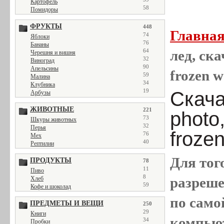
Картофель
58
Помидоры
ФРУКТЫ
448
Главна
74
Яблоки
76
Бананы
64
лед, ска
Черешня и вишня
32
Виноград
90
Апельсины
frozen w
59
Малина
34
Клубника
19
Скача
Арбузы
ЖИВОТНЫЕ
221
photo,
73
Шкуры животных
32
Перья
froze
76
Мех
40
Рептилии
Для тог
ПРОДУКТЫ
78
11
Пиво
8
разреш
Хлеб
59
Кофе и шоколад
по само
ПРЕДМЕТЫ И ВЕЩИ
250
29
Книги
компью
34
Пробки