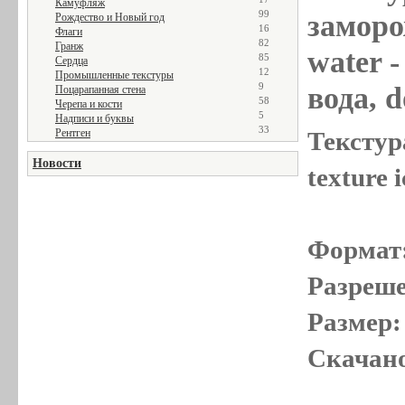
Камуфляж
99
заморож
Рождество и Новый год
16
Флаги
82
Гранж
water
-
85
Сердца
12
Промышленные текстуры
9
вода, d
Поцарапанная стена
58
Черепа и кости
5
Надписи и буквы
33
Рентген
Текстур
Новости
texture 
Формат
Разреше
Размер:
Скачано