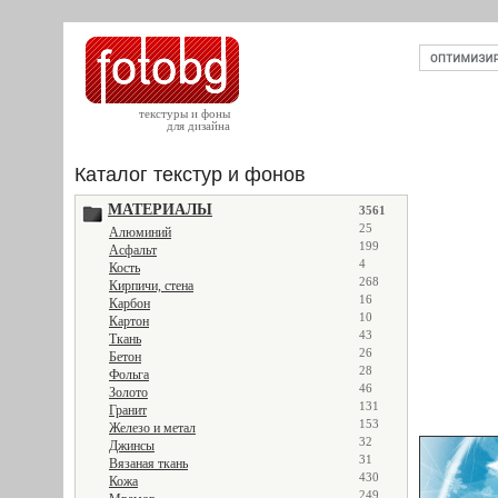
текстуры и фоны
для дизайна
Каталог текстур и фонов
МАТЕРИАЛЫ
3561
25
Алюминий
199
Асфальт
4
Кость
268
Кирпичи, стена
16
Карбон
10
Картон
43
Ткань
26
Бетон
28
Фольга
46
Золото
131
Гранит
153
Железо и метал
32
Джинсы
31
Вязаная ткань
430
Кожа
249