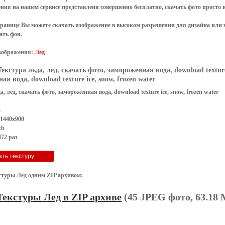
ения
на нашем сервисе представленя совершенно
бесплатно
,
скачать фото
просто 
транице Вы можете скачать изображение в высоком разрешении для дизайна или 
ать фон
.
зображения:
Лед
Текстура льда, лед, скачать фото, замороженная вода, download texture 
я вода, download texture ice, snow, frozen water
, лед, скачать фото, замороженная вода, download texture ice, snow, frozen water
G
 1440x900
kb
72 раз
стуры Лед одним ZIP архивом:
Текстуры Лед в ZIP архиве
(45 JPEG фото, 63.18