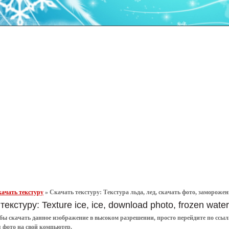
ачать текстуру
»
Скачать текстуру: Текстура льда, лед, скачать фото, замороженна
текстуру: Texture ice, ice, download photo, frozen water
обы
скачать
данное
изображение в высоком разрешении
, просто перейдите по сс
я
фото
на свой компьютер.