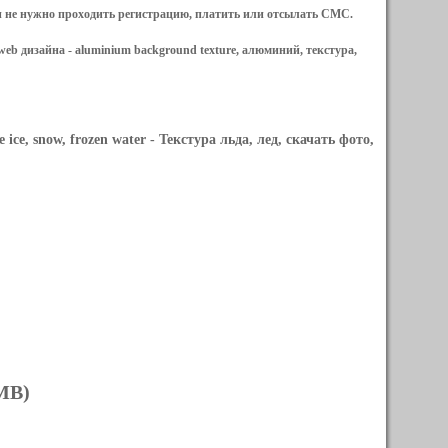
и не нужно проходить регистрацию, платить или отсылать СМС.
web дизайна -
aluminium background texture, алюминий, текстура,
ice, snow, frozen water
- Текстура льда, лед, скачать фото,
 MB)