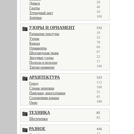
28
Деньги
40
Газеты
10
Тетрадный лист
109
Зонтики
УЗОРЫ И ОРНАМЕНТ
532
10
Размытые текстуры
52
Узоры
78
Краска
60
Орнаменты
97
Шотландская ткань
22
Звездные узоры
17
Полосы и полоски
196
Тартан орнамент
АРХИТЕКТУРА
523
112
Город
106
Старая черепица
52
Панельки, многоэтажки
65
Соломенная крыша
188
Окно
ТЕХНИКА
85
85
Шестеренки
РАЗНОЕ
416
17