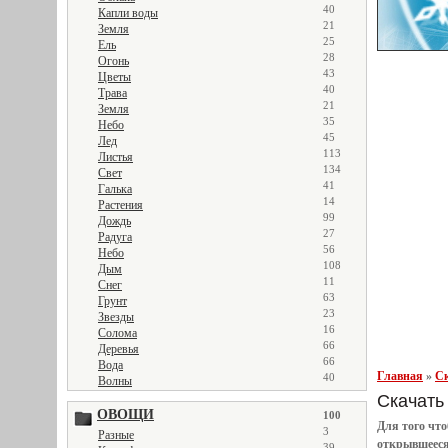
40
Капли воды
21
Земля
25
Ель
28
Огонь
43
Цветы
40
Трава
21
Земля
35
Небо
45
Лед
113
Листья
134
Свет
41
Галька
14
Растения
99
Дождь
27
Радуга
56
Небо
108
Дым
11
Снег
63
Грунт
23
Звезды
16
Солома
66
Деревья
66
Вода
Главная
»
Ск
40
Волны
Скачать 
ОВОЩИ
100
Для того чт
3
Разные
открывшеес
39