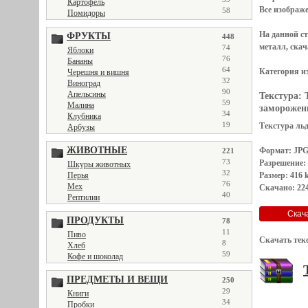
Картофель
Все
изображ
58
Помидоры
На данной с
ФРУКТЫ
448
металл, скач
74
Яблоки
76
Бананы
64
Категория и
Черешня и вишня
32
Виноград
90
Апельсины
Текстура:
59
Малина
замороженна
34
Клубника
19
Текстура льда
Арбузы
ЖИВОТНЫЕ
Формат: JP
221
73
Разрешение:
Шкуры животных
32
Размер: 416 
Перья
76
Мех
Скачано: 224
40
Рептилии
ПРОДУКТЫ
78
11
Пиво
Скачать тек
8
Хлеб
59
Кофе и шоколад
ПРЕДМЕТЫ И ВЕЩИ
250
29
Книги
34
Пробки