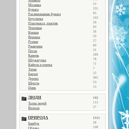
Мрамор
13
Мозаика
331
Бумага
65
Разлинованная бумага
243
Брусчатка
26
Пластмасса, пластик
93
Черепица
56
Крыша
33
Веревка
27
Резина
69
Ржавчина
31
Песок
269
Камень
78
Штукатурка
71
Кафель и плитка
7
Титан
25
Бархат
365
Дерево
53
Шерсть
15
Цинк
ЛЮДИ
142
115
Толпа людей
27
Волосы
ПРИРОДА
1311
28
Бамбук
108
Облака