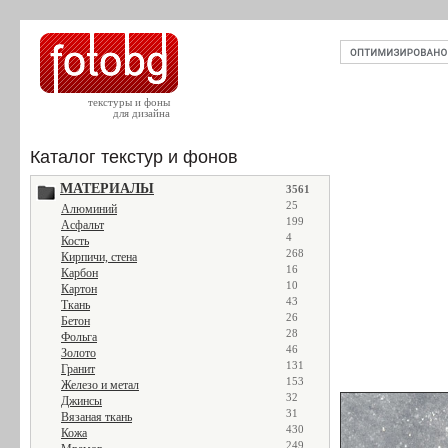
текстуры и фоны
для дизайна
Каталог текстур и фонов
МАТЕРИАЛЫ
3561
25
Алюминий
199
Асфальт
4
Кость
268
Кирпичи, стена
16
Карбон
10
Картон
43
Ткань
26
Бетон
28
Фольга
46
Золото
131
Гранит
153
Железо и метал
32
Джинсы
31
Вязаная ткань
430
Кожа
249