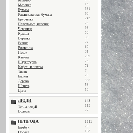
Мрамор
13
Мозаика
331
Бумага
65
Разлинованная бумага
243
Брусчатка
26
Пластмасса, пластик
93
Черепица
56
Крыша
33
Веревка
27
Резина
69
Ржавчина
31
Песок
269
Камень
78
Штукатурка
71
Кафель и плитка
7
Титан
25
Бархат
365
Дерево
53
Шерсть
15
Цинк
ЛЮДИ
142
115
Толпа людей
27
Волосы
ПРИРОДА
1311
28
Бамбук
108
Облака