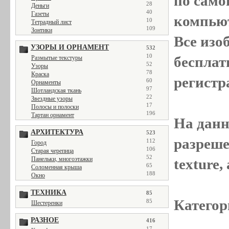
по само
28
Деньги
40
Газеты
компью
10
Тетрадный лист
109
Зонтики
Все
изо
УЗОРЫ И ОРНАМЕНТ
532
10
бесплат
Размытые текстуры
52
Узоры
78
Краска
регистр
60
Орнаменты
97
Шотландская ткань
22
Звездные узоры
17
Полосы и полоски
196
Тартан орнамент
На данн
АРХИТЕКТУРА
523
разреше
112
Город
106
Старая черепица
52
Панельки, многоэтажки
texture
65
Соломенная крыша
188
Окно
ТЕХНИКА
85
Категор
85
Шестеренки
РАЗНОЕ
416
17