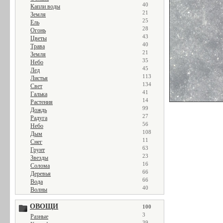
40
Капли воды
21
Земля
25
Ель
28
Огонь
43
Цветы
40
Трава
21
Земля
35
Небо
45
Лед
113
Листья
134
Свет
41
Галька
14
Растения
99
Дождь
27
Радуга
56
Небо
108
Дым
11
Снег
63
Грунт
23
Звезды
16
Солома
66
Деревья
66
Вода
40
Волны
ОВОЩИ
100
3
Разные
39