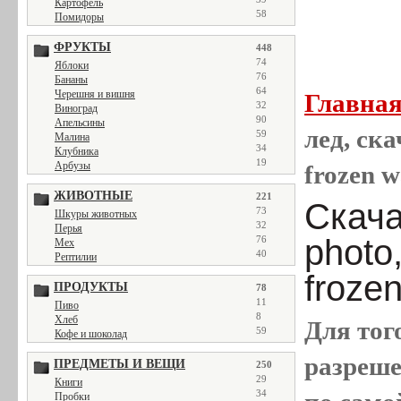
Картофель
58
Помидоры
ФРУКТЫ
448
74
Яблоки
76
Бананы
64
Черешня и вишня
Главна
32
Виноград
90
Апельсины
лед, ска
59
Малина
34
Клубника
19
Арбузы
frozen w
ЖИВОТНЫЕ
221
Скача
73
Шкуры животных
32
Перья
photo,
76
Мех
40
Рептилии
froze
ПРОДУКТЫ
78
11
Пиво
8
Хлеб
Для тог
59
Кофе и шоколад
разреш
ПРЕДМЕТЫ И ВЕЩИ
250
29
Книги
34
Пробки