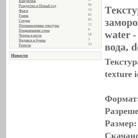
Камуфляж
99
Рождество и Новый год
Тексту
16
Флаги
82
Гранж
заморож
85
Сердца
12
Промышленные текстуры
9
Поцарапанная стена
water
-
58
Черепа и кости
5
Надписи и буквы
вода, d
33
Рентген
Новости
Текстур
texture 
Формат
Разреше
Размер:
Скачано