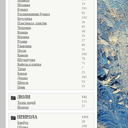
Мрамор
13
Мозаика
331
Бумага
65
Разлинованная бумага
243
Брусчатка
26
Пластмасса, пластик
93
Черепица
56
Крыша
33
Веревка
27
Резина
69
Ржавчина
31
Песок
269
Камень
78
Штукатурка
71
Кафель и плитка
7
Титан
25
Бархат
365
Дерево
53
Шерсть
15
Цинк
ЛЮДИ
142
115
Толпа людей
27
Волосы
ПРИРОДА
1311
28
Бамбук
108
Облака