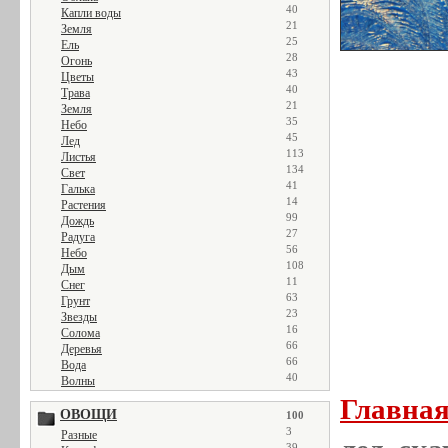
40
Капли воды
21
Земля
25
Ель
28
Огонь
43
Цветы
40
Трава
21
Земля
35
Небо
45
Лед
113
Листья
134
Свет
41
Галька
14
Растения
99
Дождь
27
Радуга
56
Небо
108
Дым
11
Снег
63
Грунт
23
Звезды
16
Солома
66
Деревья
66
Вода
40
Волны
Главна
ОВОЩИ
100
3
Разные
39