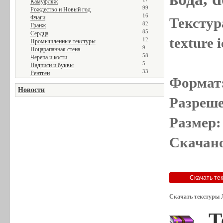
Камуфляж
99
Рождество и Новый год
16
Флаги
Текстур
82
Гранж
85
Сердца
texture 
12
Промышленные текстуры
9
Поцарапанная стена
58
Черепа и кости
5
Надписи и буквы
33
Рентген
Формат
Новости
Разреше
Размер:
Скачано
Скачать текстуры 
Т