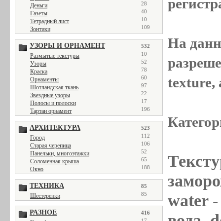
регистр
28
Деньги
40
Газеты
10
Тетрадный лист
109
Зонтики
На данн
УЗОРЫ И ОРНАМЕНТ
532
10
Размытые текстуры
разреше
52
Узоры
78
Краска
texture
60
Орнаменты
97
Шотландская ткань
22
Звездные узоры
17
Полосы и полоски
196
Тартан орнамент
Категор
АРХИТЕКТУРА
523
112
Город
106
Старая черепица
52
Панельки, многоэтажки
Тексту
65
Соломенная крыша
188
Окно
заморож
ТЕХНИКА
85
85
water
-
Шестеренки
РАЗНОЕ
416
вода, d
17