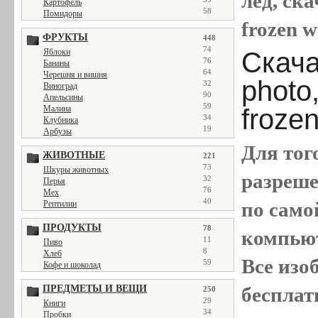
лед, ска
Картофель
58
Помидоры
frozen w
ФРУКТЫ
448
74
Скача
Яблоки
76
Бананы
64
Черешня и вишня
photo,
32
Виноград
90
Апельсины
59
froze
Малина
34
Клубника
19
Арбузы
Для тог
ЖИВОТНЫЕ
221
73
Шкуры животных
разреш
32
Перья
76
Мех
40
по само
Рептилии
ПРОДУКТЫ
78
компью
11
Пиво
8
Хлеб
Все
изо
59
Кофе и шоколад
бесплат
ПРЕДМЕТЫ И ВЕЩИ
250
29
Книги
34
Пробки