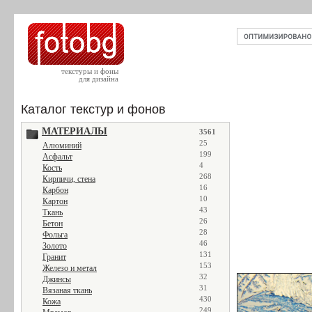
текстуры и фоны
для дизайна
Каталог текстур и фонов
МАТЕРИАЛЫ
3561
25
Алюминий
199
Асфальт
4
Кость
268
Кирпичи, стена
16
Карбон
10
Картон
43
Ткань
26
Бетон
28
Фольга
46
Золото
131
Гранит
153
Железо и метал
32
Джинсы
31
Вязаная ткань
430
Кожа
249